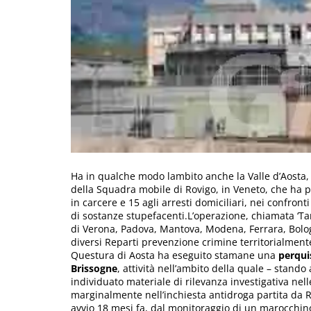
Ha in qualche modo lambito anche la Valle d’Aosta, 
della Squadra mobile di Rovigo, in Veneto, che ha po
in carcere e 15 agli arresti domiciliari, nei confronti
di sostanze stupefacenti.L’operazione, chiamata ‘Tar
di Verona, Padova, Mantova, Modena, Ferrara, Bolog
diversi Reparti prevenzione crimine territorialmen
Questura di Aosta ha eseguito stamane una
perquis
Brissogne
, attività nell’ambito della quale – stand
individuato materiale di rilevanza investigativa nel
marginalmente nell’inchiesta antidroga partita da 
avvio 18 mesi fa, dal monitoraggio di un marocchino