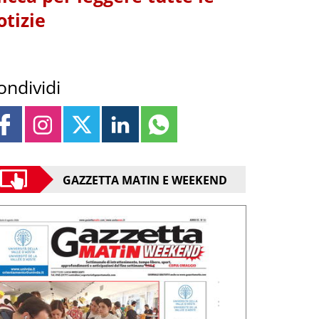
otizie
ondividi
GAZZETTA MATIN E WEEKEND