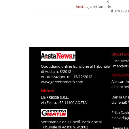
di
Aosta
gazzettamatin
il 07/08/2
DIRETTOR
Luca Merc
l.mercant
Quotidiano online Iscrizione al Tribunale
di Aosta n. 8/2012
REDAZIO
Autorizzazione del 13/12/2012
Alessandr
www.gazzettamatin.com
a.bianche
Editore
Danila Ch
LG PRESSE S.R.L.
d.chenal@
via Festaz, 52 11100 AOSTA
Erika Davi
e.david@g
Settimanale del Lunedì. Iscrizione al
Tribunale di Aosta n. 9/2002
Davide Pel