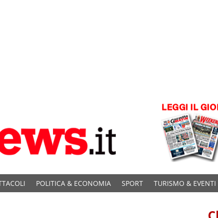
TTACOLI
POLITICA & ECONOMIA
SPORT
TURISMO & EVENTI
C