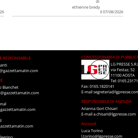
di
ethienne bredy
026
il 07/08/2026
CONCESSIONARIA DI PUBBLIC
E RESPONSABILE
LG PRESSE S.R.
anti
via Festaz, 52
i@gazzettamatin.com
11100 AOSTA
NE
Tel: 0165.2317
Fax: 0165.1820141
o Bianchet
E-mail
segreteria@lgpresse.co
t@gazzettamatin.com
RESPONSABILE DI AGENZIA
enal
Arianna Gori Chisari
gazzettamatin.com
E-mail
a.chisari@lgpresse.com
d
Account
azzettamatin.com
Luca Torino
l.torino@lgpresse.com
legrino