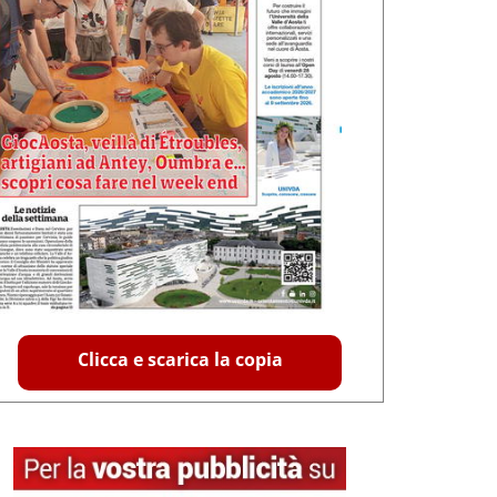
Clicca e scarica la copia