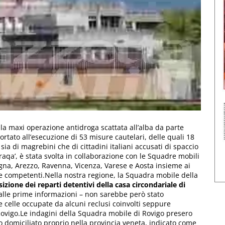
la maxi operazione antidroga scattata all’alba da parte
rtato all’esecuzione di 53 misure cautelari, delle quali 18
 sia di magrebini che di cittadini italiani accusati di spaccio
aqa’, è stata svolta in collaborazione con le Squadre mobili
na, Arezzo, Ravenna, Vicenza, Varese e Aosta insieme ai
te competenti.Nella nostra regione, la Squadra mobile della
izione dei reparti detentivi della casa circondariale di
o alle prime informazioni – non sarebbe però stato
le celle occupate da alcuni reclusi coinvolti seppure
Rovigo.Le indagini della Squadra mobile di Rovigo presero
 domiciliato proprio nella provincia veneta, indicato come