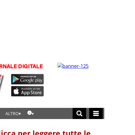
ALTRO
licca per leggere tutte le