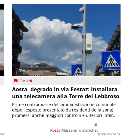
COMUNI
n
Aosta, degrado in via Festaz: installata
una telecamera alla Torre del Lebbroso
Prime contromosse dell'amministrazione comunale
dopo l'esposto presentato da residenti della zona;
promessi anche maggiori controlli e ulteriori inter...
di
Aosta
Alessandro Bianchet
026
il 07/08/2026