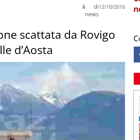
di
il
12/10/2016
n
news
one scattata da Rovigo
C
lle d’Aosta