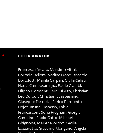
ITÀ
COLLABORATORI
L.
Francesca Arcaro, Massimo Altini,
Corrado Bellora, Nadine Blanc, Riccardo
11
Bortolotti, Manila Calipari, Giulia Calisti,
Nadia Camposaragna, Paolo Ciambi,
m
Filippo Clermont, Carol Di Vito, Christian
Leo Dufour, Christian Evaspasiano,
Giuseppe Farinella, Enrico Formento
Dojot, Bruno Fracasso, Fabio
Francesconi, Sofia Fregnani, Giorgia
Gambino, Paolo Gatto, Michael
Ghignone, Marlène Jorrioz, Cecilia
Lazzarotto, Giacomo Mangano, Angela