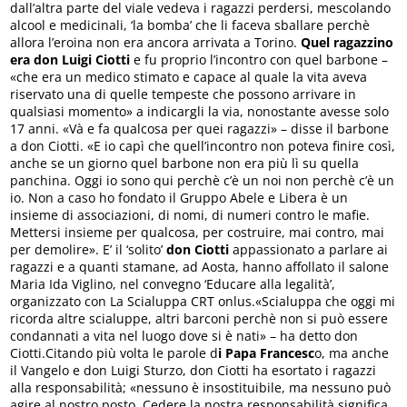
dall’altra parte del viale vedeva i ragazzi perdersi, mescolando
alcool e medicinali, ‘la bomba’ che li faceva sballare perchè
allora l’eroina non era ancora arrivata a Torino.
Quel ragazzino
era don Luigi Ciotti
e fu proprio l’incontro con quel barbone –
«che era un medico stimato e capace al quale la vita aveva
riservato una di quelle tempeste che possono arrivare in
qualsiasi momento» a indicargli la via, nonostante avesse solo
17 anni. «Và e fa qualcosa per quei ragazzi» – disse il barbone
a don Ciotti. «E io capì che quell’incontro non poteva finire così,
anche se un giorno quel barbone non era più lì su quella
panchina. Oggi io sono qui perchè c’è un noi non perchè c’è un
io. Non a caso ho fondato il Gruppo Abele e Libera è un
insieme di associazioni, di nomi, di numeri contro le mafie.
Mettersi insieme per qualcosa, per costruire, mai contro, mai
per demolire». E’ il ‘solito’
don Ciotti
appassionato a parlare ai
ragazzi e a quanti stamane, ad Aosta, hanno affollato il salone
Maria Ida Viglino, nel convegno ‘Educare alla legalità’,
organizzato con La Scialuppa CRT onlus.«Scialuppa che oggi mi
ricorda altre scialuppe, altri barconi perchè non si può essere
condannati a vita nel luogo dove si è nati» – ha detto don
Ciotti.Citando più volta le parole d
i Papa Francesc
o, ma anche
il Vangelo e don Luigi Sturzo, don Ciotti ha esortato i ragazzi
alla responsabilità; «nessuno è insostituibile, ma nessuno può
agire al nostro posto. Cedere la nostra responsabilità significa