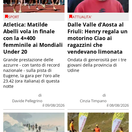
SPORT
ATTUALITA'
Atletica: Matilde
Dalle Valle d’Aosta al
Abelli vola in finale
Friuli: Henry regala un
con la 4×400
motorino Ciao ai
femminile ai Mondiali
ragazzini che
Under 20
vendevano limonata
Grande prestazione delle
Ondata di generosità per i tre
azzurre - con tanto di record
giovani della provincia di
nazionale - sulla pista di
Udine
Eugene, la gara per l'oro alle
23.42 (ora italiana) di questa
notte
di
di
Davide Pellegrino
Cinzia Timpano
il 09/08/2026
il 08/08/2026