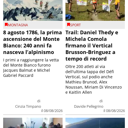
MONTAGNA
SPORT
8 agosto 1786, la prima
Trail: Daniel Thedy e
ascensione del Monte
Michela Comola
Bianco: 240 anni fa
firmano il Vertical
nasceva l’alpinismo
Brusson-Bringuez a
tempo di record
I primi a raggiungere la vetta
del Monte Bianco furono
Oltre 200 atleti al via
Jacques Balmat e Michel
dell'ultima tappa del Défì
Gabriel Paccard
Vertical, sul podio anche
Mathieu Brunod, Alex
Noussan, Miriam Di Vincenzo
e Kaitlin Allen
di
di
Cinzia Timpano
Davide Pellegrino
il 08/08/2026
il 08/08/2026