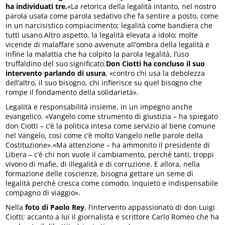
ha individuati tre.
«La retorica della legalità intanto, nel nostro
parola usata come parola sedativo che fa sentire a posto, come
in un narcisistico compiacimento; legalità come bandiera che
tutti usano.Altro aspetto, la legalità elevata a idolo; molte
vicende di malaffare sono avvenute all’ombra della legalità e
infine la malattia che ha colpito la parola legalità, l’uso
truffaldino del suo significato.
Don Ciotti ha concluso il suo
intervento parlando di usura
, «contro chi usa la debolezza
dell’altro, il suo bisogno, chi infierisce su quel bisogno che
rompe il fondamento della solidarietà».
Legalità e responsabilità insieme, in un impegno anche
evangelico. «Vangelo come strumento di giustizia – ha spiegato
don Ciotti – c’è la politica intesa come servizio al bene comune
nel Vangelo, così come c’è molto Vangelo nelle parole della
Costituzione».«Ma attenzione – ha ammonito il presidente di
Libera – c’è chi non vuole il cambiamento, perchè tanti, troppi
vivono di mafie, di illegalità e di corruzione. E allora, nella
formazione delle coscienze, bisogna gettare un seme di
legalità perchè cresca come comodo, inquieto e indispensabile
compagno di viaggio».
Nella
foto di Paolo Rey
, l’intervento appassionato di don Luigi
Ciotti; accanto a lui il giornalista e scrittore Carlo Romeo che ha