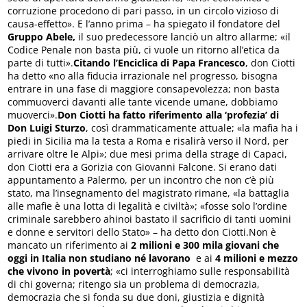
corruzione procedono di pari passo, in un circolo vizioso di
causa-effetto». E l’anno prima – ha spiegato il fondatore del
Gruppo Abele,
il suo predecessore lanciò un altro allarme; «il
Codice Penale non basta più, ci vuole un ritorno all’etica da
parte di tutti».
Citando l’Enciclica di Papa Francesco
, don Ciotti
ha detto «no alla fiducia irrazionale nel progresso, bisogna
entrare in una fase di maggiore consapevolezza; non basta
commuoverci davanti alle tante vicende umane, dobbiamo
muoverci».
Don Ciotti ha fatto riferimento alla ‘profezia’ di
Don Luigi Sturzo
, così drammaticamente attuale; «la mafia ha i
piedi in Sicilia ma la testa a Roma e risalirà verso il Nord, per
arrivare oltre le Alpi»; due mesi prima della strage di Capaci,
don Ciotti era a Gorizia con Giovanni Falcone. Si erano dati
appuntamento a Palermo, per un incontro che non c’è più
stato, ma l’insegnamento del magistrato rimane, «la battaglia
alle mafie è una lotta di legalità e civiltà»; «fosse solo l’ordine
criminale sarebbero ahinoi bastato il sacrificio di tanti uomini
e donne e servitori dello Stato» – ha detto don Ciotti.Non è
mancato un riferimento ai
2 milioni e 300 mila giovani che
oggi in Italia non studiano né lavorano
e ai
4 milioni e mezzo
che vivono in povertà
; «ci interroghiamo sulle responsabilità
di chi governa; ritengo sia un problema di democrazia,
democrazia che si fonda su due doni, giustizia e dignità