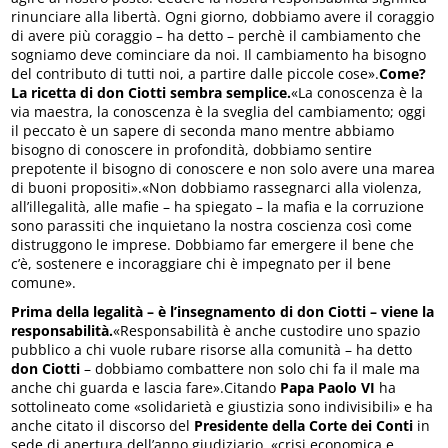
rinunciare alla libertà. Ogni giorno, dobbiamo avere il coraggio
di avere più coraggio – ha detto – perchè il cambiamento che
sogniamo deve cominciare da noi. Il cambiamento ha bisogno
del contributo di tutti noi, a partire dalle piccole cose».
Come?
La ricetta di don Ciotti sembra semplice.
«La conoscenza è la
via maestra, la conoscenza è la sveglia del cambiamento; oggi
il peccato è un sapere di seconda mano mentre abbiamo
bisogno di conoscere in profondità, dobbiamo sentire
prepotente il bisogno di conoscere e non solo avere una marea
di buoni propositi».«Non dobbiamo rassegnarci alla violenza,
all’illegalità, alle mafie – ha spiegato – la mafia e la corruzione
sono parassiti che inquietano la nostra coscienza così come
distruggono le imprese. Dobbiamo far emergere il bene che
c’è, sostenere e incoraggiare chi è impegnato per il bene
comune».
Prima della legalità – è l’insegnamento di don Ciotti – viene la
responsabilità.
«Responsabilità è anche custodire uno spazio
pubblico a chi vuole rubare risorse alla comunità – ha detto
don Ciotti
– dobbiamo combattere non solo chi fa il male ma
anche chi guarda e lascia fare».Citando
Papa Paolo VI
ha
sottolineato come «solidarietà e giustizia sono indivisibili» e ha
anche citato il discorso del
Presidente della Corte dei Conti
in
sede di apertura dell’anno giudiziario, «crisi economica e