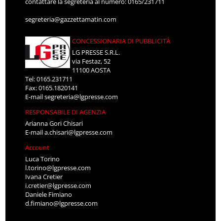
contattare la segreteria al numero: 0165/231711
segreteria@gazzettamatin.com
CONCESSIONARIA DI PUBBLICITÀ
LG PRESSE S.R.L.
via Festaz, 52
11100 AOSTA
Tel: 0165.231711
Fax: 0165.1820141
E-mail
segreteria@lgpresse.com
RESPONSABILE DI AGENZIA
Arianna Gori Chisari
E-mail
a.chisari@lgpresse.com
Account
Luca Torino
l.torino@lgpresse.com
Ivana Cretier
i.cretier@lgpresse.com
Daniele Fimiano
d.fimiano@lgpresse.com