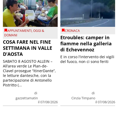
APPUNTAMENTI
,
OGGI &
CRONACA
DOMANI
Etroubles: camper in
COSA FARE NEL FINE
fiamme nella galleria
SETTIMANA IN VALLE
di Echevennoz
D’AOSTA
E in corso l'intervento dei vigili
SABATO 8 AGOSTO ALLEIN –
del fuoco, non ci sono feriti
All’area verde Le Plan-de-
Clavel prosegue “ItinerDante”,
le letture dantesche, con la
partecipazione di Antonello
Pistritto (...
di
di
gazzettamatin
Cinzia Timpano
il 07/08/2026
il 07/08/2026