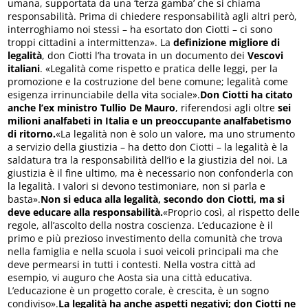
umana, supportata da una ‘terza gamba’ che si chiama
responsabilità. Prima di chiedere responsabilità agli altri però,
interroghiamo noi stessi – ha esortato don Ciotti – ci sono
troppi cittadini a intermittenza». La
definizione migliore di
legalità
, don Ciotti l’ha trovata in un documento dei
Vescovi
italiani
. «Legalità come rispetto e pratica delle leggi, per la
promozione e la costruzione del bene comune; legalità come
esigenza irrinunciabile della vita sociale».
Don Ciotti ha citato
anche l’ex ministro Tullio De Mauro
, riferendosi agli oltre
sei
milioni analfabeti in Italia e un preoccupante analfabetismo
di ritorno.
«La legalità non è solo un valore, ma uno strumento
a servizio della giustizia – ha detto don Ciotti – la legalità è la
saldatura tra la responsabilità dell’io e la giustizia del noi. La
giustizia è il fine ultimo, ma è necessario non confonderla con
la legalità. I valori si devono testimoniare, non si parla e
basta».
Non si educa alla legalità, secondo don Ciotti, ma si
deve educare alla responsabilità.
«Proprio così, al rispetto delle
regole, all’ascolto della nostra coscienza. L’educazione è il
primo e più prezioso investimento della comunità che trova
nella famiglia e nella scuola i suoi veicoli principali ma che
deve permearsi in tutti i contesti. Nella vostra città ad
esempio, vi auguro che Aosta sia una città educativa.
L’educazione è un progetto corale, è crescita, è un sogno
condiviso».
La legalità ha anche aspetti negativi; don Ciotti ne