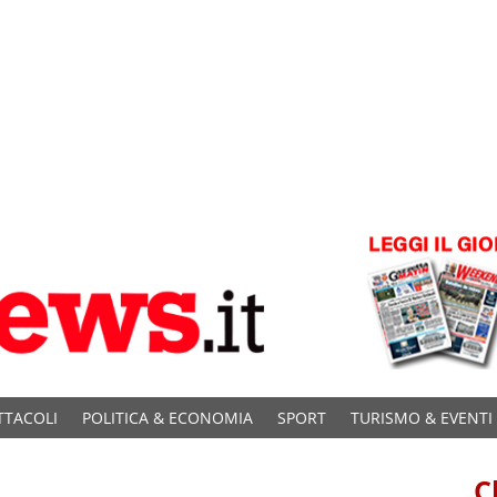
TTACOLI
POLITICA & ECONOMIA
SPORT
TURISMO & EVENTI
C