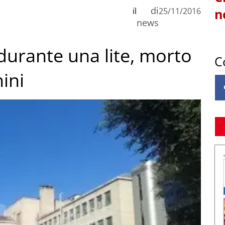
di
il
25/11/2016
n
news
urante una lite, morto
C
ini