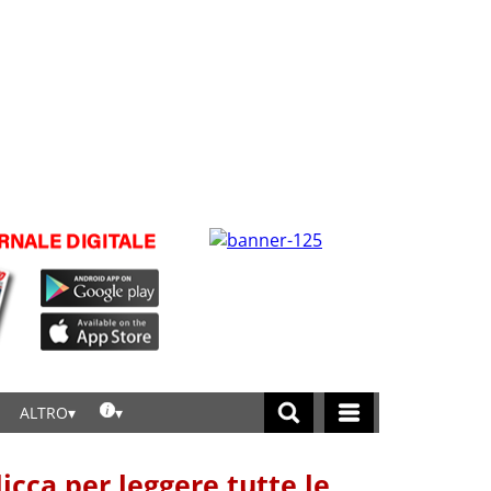
ALTRO
licca per leggere tutte le