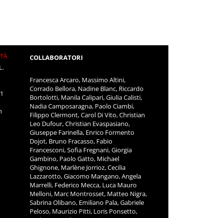
ITÀ
COLLABORATORI
L.
Francesca Arcaro, Massimo Altini,
Corrado Bellora, Nadine Blanc, Riccardo
11
Bortolotti, Manila Calipari, Giulia Calisti,
Nadia Camposaragna, Paolo Ciambi,
m
Filippo Clermont, Carol Di Vito, Christian
Leo Dufour, Christian Evaspasiano,
Giuseppe Farinella, Enrico Formento
Dojot, Bruno Fracasso, Fabio
Francesconi, Sofia Fregnani, Giorgia
Gambino, Paolo Gatto, Michael
Ghignone, Marlène Jorrioz, Cecilia
Lazzarotto, Giacomo Mangano, Angela
Marrelli, Federico Mecca, Luca Mauro
Melloni, Marc Montrosset, Matteo Nigra,
Sabrina Olibano, Emiliano Pala, Gabriele
Peloso, Maurizio Pitti, Loris Ponsetto,