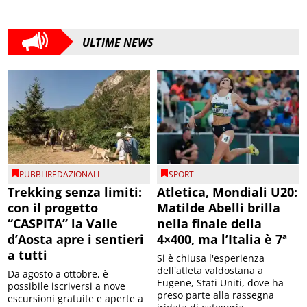
ULTIME NEWS
PUBBLIREDAZIONALI
SPORT
Trekking senza limiti:
Atletica, Mondiali U20:
con il progetto
Matilde Abelli brilla
“CASPITA” la Valle
nella finale della
d’Aosta apre i sentieri
4×400, ma l’Italia è 7ª
a tutti
Si è chiusa l'esperienza
dell'atleta valdostana a
Da agosto a ottobre, è
Eugene, Stati Uniti, dove ha
possibile iscriversi a nove
preso parte alla rassegna
escursioni gratuite e aperte a