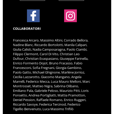
COLLABORATORI
Francesca Arcaro, Massimo Altini, Corrado Bellora,
Nadine Blanc, Riccardo Bortolotti, Manila Calipari,
Giulia Calisti, Nadia Camposaragna, Paolo Ciambi,
Filippo Clermont, Carol Di Vito, Christian Leo
Dufour, Christian Evaspasiano, Giuseppe Farinella,
Enrico Formento Dojot, Bruno Fracasso, Fabio
Francesconi, Sofia Fregnani, Giorgia Gambino,
Paolo Gatto, Michael Ghignone, Marlène Jorrioz,
Cecilia Lazzarotto, Giacomo Mangano, Angela
Marrelli, Federico Mecca, Luca Mauro Melloni, Marc
Montrosset, Matteo Nigra, Sabrina Olibano,
Emiliano Pala, Gabriele Peloso, Maurizio Pitti, Loris
Ponsetto, Andrea Portigliatti, Mattia Pramotton,
Deniel Pession, Raffaele Romano, Enrico Ruggeri,
Riccardo Savoye, Federica Tercinod, Federico
Tigellio Benvenuto, Luca Massimo Trifilò