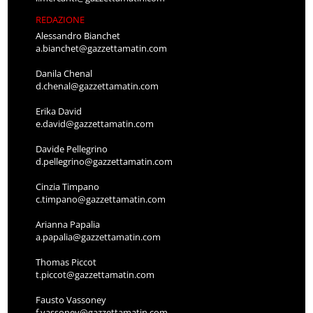
REDAZIONE
Alessandro Bianchet
a.bianchet@gazzettamatin.com
Danila Chenal
d.chenal@gazzettamatin.com
Erika David
e.david@gazzettamatin.com
Davide Pellegrino
d.pellegrino@gazzettamatin.com
Cinzia Timpano
c.timpano@gazzettamatin.com
Arianna Papalia
a.papalia@gazzettamatin.com
Thomas Piccot
t.piccot@gazzettamatin.com
Fausto Vassoney
f.vassoney@gazzettamatin.com