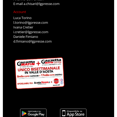
E-mail
a.chisari@lgpresse.com
Account
Luca Torino
l.torino@lgpresse.com
Ivana Cretier
i.cretier@lgpresse.com
Daniele Fimiano
d.fimiano@lgpresse.com