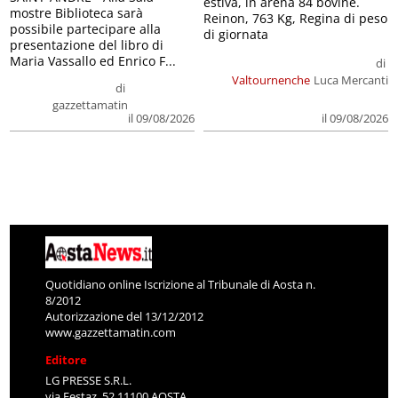
estiva, in arena 84 bovine.
mostre Biblioteca sarà
Reinon, 763 Kg, Regina di peso
possibile partecipare alla
di giornata
presentazione del libro di
Maria Vassallo ed Enrico F...
di
Valtournenche
Luca Mercanti
di
gazzettamatin
il 09/08/2026
il 09/08/2026
Quotidiano online Iscrizione al Tribunale di Aosta n.
8/2012
Autorizzazione del 13/12/2012
www.gazzettamatin.com
Editore
LG PRESSE S.R.L.
via Festaz, 52 11100 AOSTA