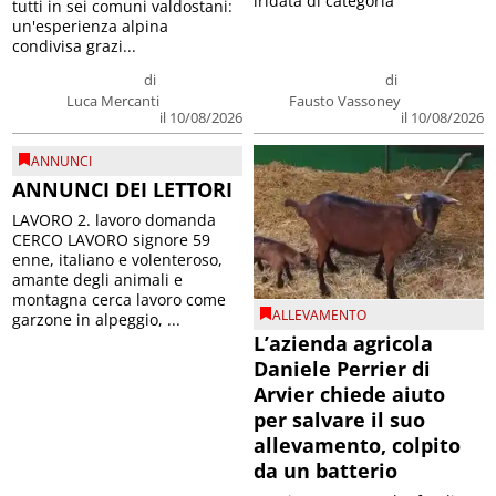
iridata di categoria
tutti in sei comuni valdostani:
un'esperienza alpina
condivisa grazi...
di
di
Luca Mercanti
Fausto Vassoney
il 10/08/2026
il 10/08/2026
ANNUNCI
ANNUNCI DEI LETTORI
LAVORO 2. lavoro domanda
CERCO LAVORO signore 59
enne, italiano e volenteroso,
amante degli animali e
montagna cerca lavoro come
ALLEVAMENTO
garzone in alpeggio, ...
L’azienda agricola
Daniele Perrier di
Arvier chiede aiuto
per salvare il suo
allevamento, colpito
da un batterio