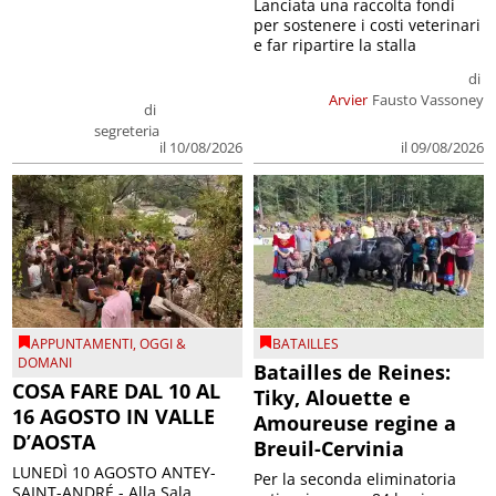
Lanciata una raccolta fondi
per sostenere i costi veterinari
e far ripartire la stalla
di
Arvier
Fausto Vassoney
di
segreteria
il 09/08/2026
il 10/08/2026
APPUNTAMENTI
,
OGGI &
BATAILLES
DOMANI
Batailles de Reines:
COSA FARE DAL 10 AL
Tiky, Alouette e
16 AGOSTO IN VALLE
Amoureuse regine a
D’AOSTA
Breuil-Cervinia
LUNEDÌ 10 AGOSTO ANTEY-
Per la seconda eliminatoria
SAINT-ANDRÉ - Alla Sala