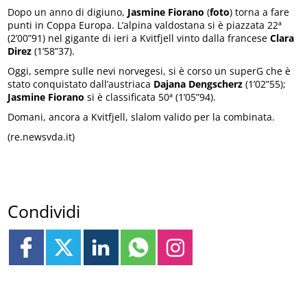
Dopo un anno di digiuno,
Jasmine Fiorano
(
foto
) torna a fare
punti in Coppa Europa. L’alpina valdostana si è piazzata 22ª
(2’00”91) nel gigante di ieri a Kvitfjell vinto dalla francese
Clara
Direz
(1’58”37).
Oggi, sempre sulle nevi norvegesi, si è corso un superG che è
stato conquistato dall’austriaca
Dajana Dengscherz
(1’02”55);
Jasmine Fiorano
si è classificata 50ª (1’05”94).
Domani, ancora a Kvitfjell, slalom valido per la combinata.
(re.newsvda.it)
Condividi