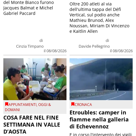
del Monte Bianco furono
Oltre 200 atleti al via
Jacques Balmat e Michel
dell'ultima tappa del Défì
Gabriel Paccard
Vertical, sul podio anche
Mathieu Brunod, Alex
Noussan, Miriam Di Vincenzo
e Kaitlin Allen
di
di
Cinzia Timpano
Davide Pellegrino
il 08/08/2026
il 08/08/2026
APPUNTAMENTI
,
OGGI &
CRONACA
DOMANI
Etroubles: camper in
COSA FARE NEL FINE
fiamme nella galleria
SETTIMANA IN VALLE
di Echevennoz
D’AOSTA
E in corso l'intervento dei vigili