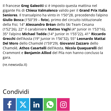
Il francese
Greg Galeotti
si è imposto questa mattina nel
gigante Fis di
Chiesa Valmalenco
valido per il
Grand Prix Italia
Seniores
. Il transalpino ha vinto in 1’50″28, precedendo l’alpino
Giulio Bosca
(1’50”39 –
foto
), primo del circuito istituzionale
della Fisi; 14°
Alessandro Bréan
dello Ski Team Cesana
(1’52”26), 22° il carabiniere
Matteo Vaghi
(4° Junior in 1’53”16),
35° l’alpino
Michael Tedde
(14° Junior in 1’55”22), 41°
Riccardo
Grecchi
dell’Aosta (19° Junior in 1’56”32), 55°
Leonardo Mattai
Del Moro
dello Chamolé (1’59”29).
Giovanni Zazzaro
dello
Chamolé,
Athos Casartelli
dell’Aosta,
Nicola Quaquarelli
del
Crammont e
Benjamin Alliod
del Pila non hanno concluso la
gara.
(re.newsvda.it)
Condividi