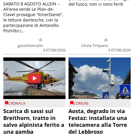
SABATO 8 AGOSTO ALLEIN –
del fuoco, non ci sono feriti
All’area verde Le Plan-de-
Clavel prosegue “ItinerDante”,
le letture dantesche, con la
partecipazione di Antonello
Pistritto (...
di
di
gazzettamatin
Cinzia Timpano
il 07/08/2026
il 07/08/2026
CRONACA
COMUNI
Scarica di sassi sul
Aosta, degrado in via
Breithorn, tratto in
Festaz: installata una
salvo alpinista ferito a
telecamera alla Torre
una gamba
del Lebbroso