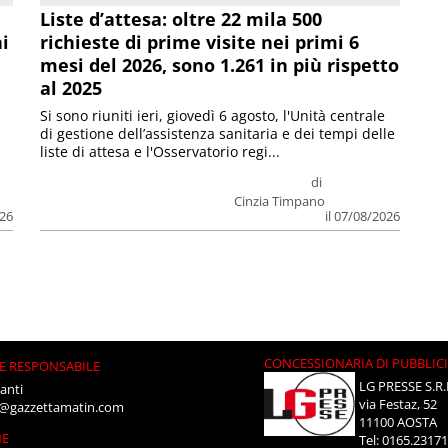
Liste d’attesa: oltre 22 mila 500
ni
richieste di prime visite nei primi 6
mesi del 2026, sono 1.261 in più rispetto
al 2025
Si sono riuniti ieri, giovedì 6 agosto, l'Unità centrale
di gestione dell’assistenza sanitaria e dei tempi delle
liste di attesa e l'Osservatorio regi...
di
Cinzia Timpano
026
il 07/08/2026
CONCESSIONARIA DI PUBBLIC
E RESPONSABILE
LG PRESSE S.R.
anti
via Festaz, 52
i@gazzettamatin.com
11100 AOSTA
NE
Tel: 0165.2317