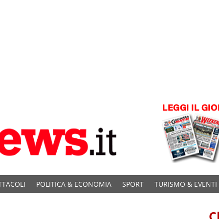
TTACOLI
POLITICA & ECONOMIA
SPORT
TURISMO & EVENTI
C