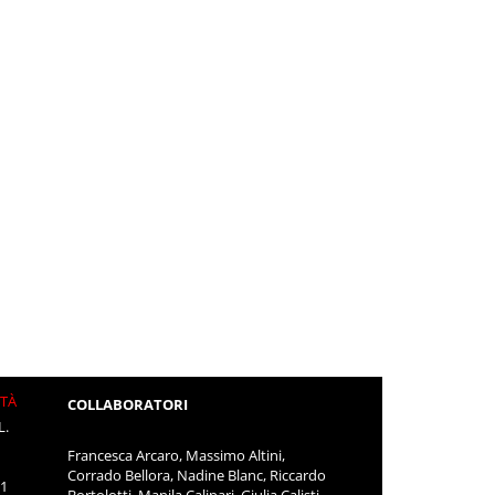
ITÀ
COLLABORATORI
L.
Francesca Arcaro, Massimo Altini,
Corrado Bellora, Nadine Blanc, Riccardo
11