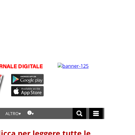
ALTRO
licca per leggere tutte le