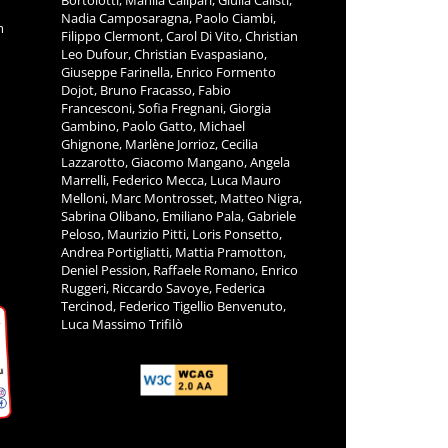
Bortolotti, Manila Calipari, Giulia Calisti,
Nadia Camposaragna, Paolo Ciambi,
m
Filippo Clermont, Carol Di Vito, Christian
Leo Dufour, Christian Evaspasiano,
Giuseppe Farinella, Enrico Formento
Dojot, Bruno Fracasso, Fabio
Francesconi, Sofia Fregnani, Giorgia
Gambino, Paolo Gatto, Michael
Ghignone, Marlène Jorrioz, Cecilia
Lazzarotto, Giacomo Mangano, Angela
Marrelli, Federico Mecca, Luca Mauro
Melloni, Marc Montrosset, Matteo Nigra,
Sabrina Olibano, Emiliano Pala, Gabriele
Peloso, Maurizio Pitti, Loris Ponsetto,
Andrea Portigliatti, Mattia Pramotton,
Deniel Pession, Raffaele Romano, Enrico
Ruggeri, Riccardo Savoye, Federica
Tercinod, Federico Tigellio Benvenuto,
Luca Massimo Trifilò