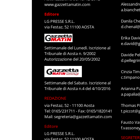
Alessandr
www.gazzettamatin.com
a.bianche
Editore
Danila Ch
LG PRESSE S.R.L.
d.chenal@
via Festaz, 52 11100 AOSTA
Erika Davi
e.david@g
Settimanale del Lunedì. Iscrizione al
Tribunale di Aosta n. 9/2002
Davide Pel
Autorizzazione del 20/05/2002
d.pellegr
Cinzia Ti
c.timpan
Settimanale del Sabato. Iscrizione al
Tribunale di Aosta n.4 del 4/10/2016
Arianna P
a.papalia
REDAZIONE
via Festaz, 52 - 11100 Aosta
Thomas Pi
Tel: 0165/231711 - Fax: 0165/1820141
t.piccot@
Mail:
segreteria@gazzettamatin.com
Fausto Va
Editore
f.vassone
LG PRESSE S.R.L.
SEGRETER
via Festaz, 52 11100 AOSTA