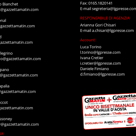
Fax: 0165.1820141
o Bianchet
E-mail
segreteria@lgpresse.co
t@gazzettamatin.com
RESPONSABILE DI AGENZIA
enal
Arianna Gori Chisari
gazzettamatin.com
E-mail
a.chisari@lgpresse.com
d
Account
azzettamatin.com
Luca Torino
l.torino@lgpresse.com
legrino
Ivana Cretier
ino@gazzettamatin.com
i.cretier@lgpresse.com
Daniele Fimiano
mpano
d.fimiano@lgpresse.com
o@gazzettamatin.com
apalia
@gazzettamatin.com
ccot
gazzettamatin.com
ssoney
y@gazzettamatin.com
IA