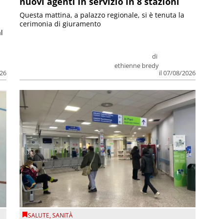
nuovi agenti in servizio in 8 stazioni
Questa mattina, a palazzo regionale, si è tenuta la
cerimonia di giuramento
l
di
ethienne bredy
026
il 07/08/2026
SALUTE
,
SANITÀ