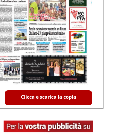
Clicca e scarica la copia