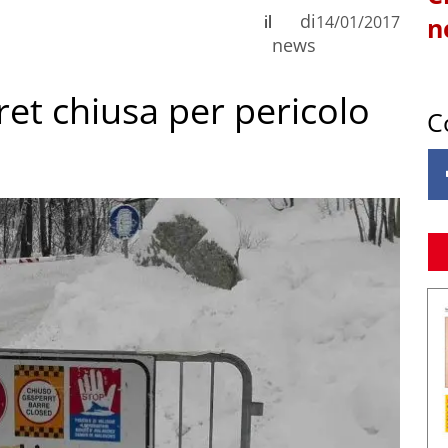
di
il
14/01/2017
n
news
et chiusa per pericolo
C