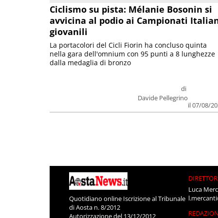
Ciclismo su pista: Mélanie Bosonin si
avvicina al podio ai Campionati Italia
giovanili
La portacolori del Cicli Fiorin ha concluso quinta
nella gara dell'omnium con 95 punti a 8 lunghezze
dalla medaglia di bronzo
di
Davide Pellegrino
il 07/08/2
DIRETTOR
Luca Merc
l.mercant
Quotidiano online Iscrizione al Tribunale
di Aosta n. 8/2012
REDAZIO
Autorizzazione del 13/12/2012