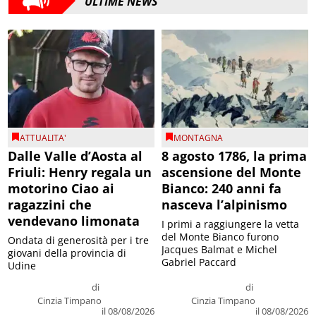
ULTIME NEWS
ATTUALITA'
MONTAGNA
Dalle Valle d’Aosta al
8 agosto 1786, la prima
Friuli: Henry regala un
ascensione del Monte
motorino Ciao ai
Bianco: 240 anni fa
ragazzini che
nasceva l’alpinismo
vendevano limonata
I primi a raggiungere la vetta
del Monte Bianco furono
Ondata di generosità per i tre
Jacques Balmat e Michel
giovani della provincia di
Gabriel Paccard
Udine
di
di
Cinzia Timpano
Cinzia Timpano
il 08/08/2026
il 08/08/2026