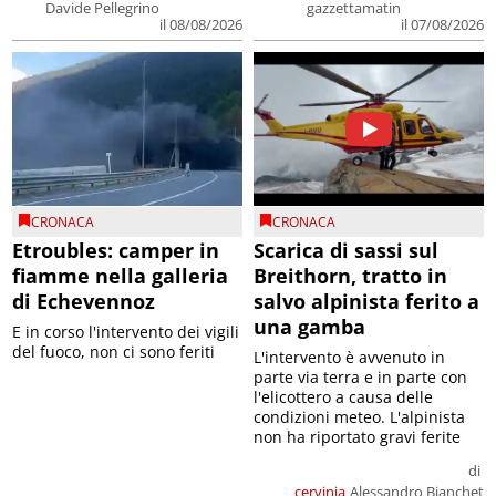
Davide Pellegrino
gazzettamatin
il 08/08/2026
il 07/08/2026
CRONACA
CRONACA
Etroubles: camper in
Scarica di sassi sul
fiamme nella galleria
Breithorn, tratto in
di Echevennoz
salvo alpinista ferito a
una gamba
E in corso l'intervento dei vigili
del fuoco, non ci sono feriti
L'intervento è avvenuto in
parte via terra e in parte con
l'elicottero a causa delle
condizioni meteo. L'alpinista
non ha riportato gravi ferite
di
cervinia
Alessandro Bianchet