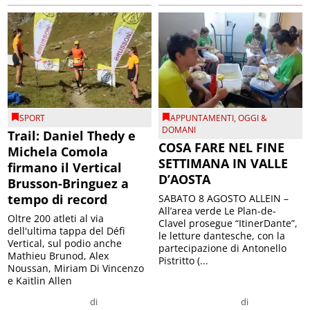
SPORT
APPUNTAMENTI
,
OGGI &
DOMANI
Trail: Daniel Thedy e
COSA FARE NEL FINE
Michela Comola
SETTIMANA IN VALLE
firmano il Vertical
D’AOSTA
Brusson-Bringuez a
tempo di record
SABATO 8 AGOSTO ALLEIN –
All’area verde Le Plan-de-
Oltre 200 atleti al via
Clavel prosegue “ItinerDante”,
dell'ultima tappa del Défì
le letture dantesche, con la
Vertical, sul podio anche
partecipazione di Antonello
Mathieu Brunod, Alex
Pistritto (...
Noussan, Miriam Di Vincenzo
e Kaitlin Allen
di
di