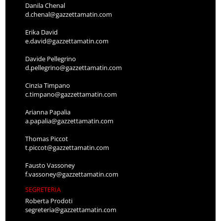
Danila Chenal
d.chenal@gazzettamatin.com
Erika David
e.david@gazzettamatin.com
Davide Pellegrino
d.pellegrino@gazzettamatin.com
Cinzia Timpano
c.timpano@gazzettamatin.com
Arianna Papalia
a.papalia@gazzettamatin.com
Thomas Piccot
t.piccot@gazzettamatin.com
Fausto Vassoney
f.vassoney@gazzettamatin.com
SEGRETERIA
Roberta Prodoti
segreteria@gazzettamatin.com