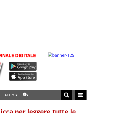
ALTRO
licca per leggere tutte le