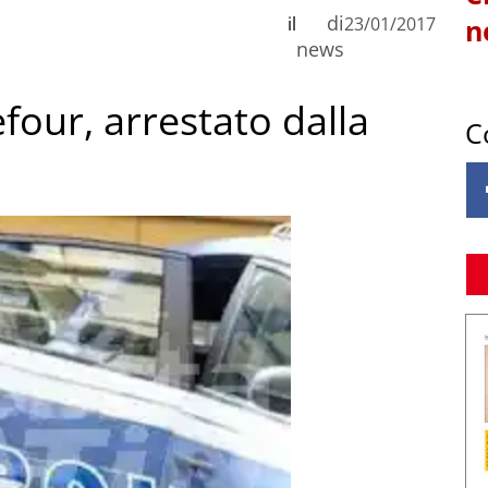
di
il
23/01/2017
n
news
four, arrestato dalla
C