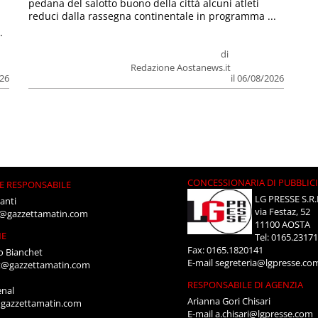
pedana del salotto buono della città alcuni atleti
reduci dalla rassegna continentale in programma ...
.
di
Redazione Aostanews.it
026
il 06/08/2026
CONCESSIONARIA DI PUBBLIC
E RESPONSABILE
LG PRESSE S.R.
anti
via Festaz, 52
i@gazzettamatin.com
11100 AOSTA
NE
Tel: 0165.2317
Fax: 0165.1820141
o Bianchet
E-mail
segreteria@lgpresse.co
t@gazzettamatin.com
RESPONSABILE DI AGENZIA
enal
Arianna Gori Chisari
gazzettamatin.com
E-mail
a.chisari@lgpresse.com