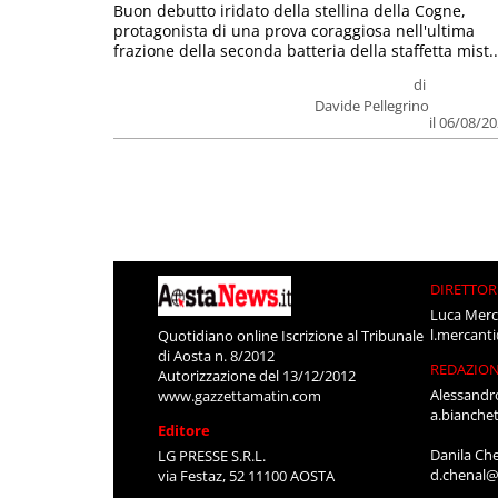
Buon debutto iridato della stellina della Cogne,
protagonista di una prova coraggiosa nell'ultima
frazione della seconda batteria della staffetta mist..
di
Davide Pellegrino
il 06/08/2
DIRETTOR
Luca Merc
l.mercant
Quotidiano online Iscrizione al Tribunale
di Aosta n. 8/2012
REDAZIO
Autorizzazione del 13/12/2012
Alessandr
www.gazzettamatin.com
a.bianche
Editore
Danila Ch
LG PRESSE S.R.L.
d.chenal@
via Festaz, 52 11100 AOSTA