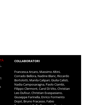
ITÀ
COLLABORATORI
L.
Francesca Arcaro, Massimo Altini,
Corrado Bellora, Nadine Blanc, Riccardo
11
Bortolotti, Manila Calipari, Giulia Calisti,
Nadia Camposaragna, Paolo Ciambi,
m
Filippo Clermont, Carol Di Vito, Christian
Leo Dufour, Christian Evaspasiano,
Giuseppe Farinella, Enrico Formento
Dojot, Bruno Fracasso, Fabio