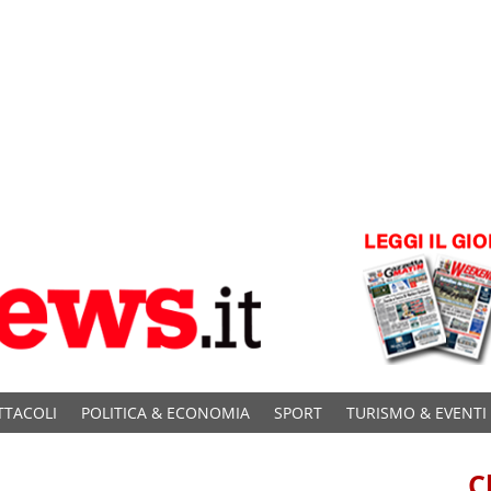
TTACOLI
POLITICA & ECONOMIA
SPORT
TURISMO & EVENTI
C