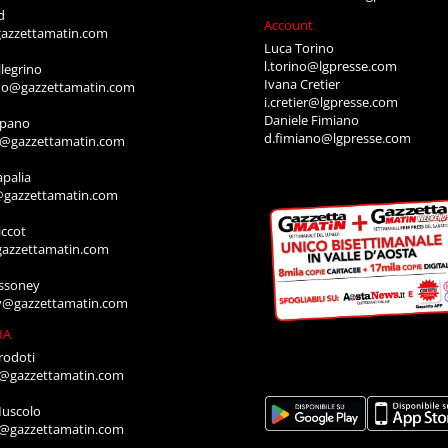
d
Account
azzettamatin.com
Luca Torino
l.torino@lgpresse.com
legrino
Ivana Cretier
ino@gazzettamatin.com
i.cretier@lgpresse.com
Daniele Fimiano
mpano
d.fimiano@lgpresse.com
o@gazzettamatin.com
apalia
@gazzettamatin.com
ccot
gazzettamatin.com
ssoney
y@gazzettamatin.com
IA
rodoti
a@gazzettamatin.com
Muscolo
a@gazzettamatin.com