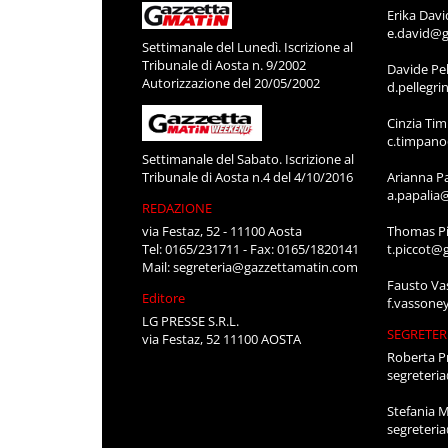
Erika Davi
e.david@g
Settimanale del Lunedì. Iscrizione al
Tribunale di Aosta n. 9/2002
Davide Pel
Autorizzazione del 20/05/2002
d.pellegr
Cinzia Ti
c.timpan
Settimanale del Sabato. Iscrizione al
Tribunale di Aosta n.4 del 4/10/2016
Arianna P
a.papalia
REDAZIONE
via Festaz, 52 - 11100 Aosta
Thomas Pi
Tel: 0165/231711 - Fax: 0165/1820141
t.piccot@
Mail:
segreteria@gazzettamatin.com
Fausto Va
Editore
f.vassone
LG PRESSE S.R.L.
SEGRETER
via Festaz, 52 11100 AOSTA
Roberta P
segreteri
Stefania 
segreteri