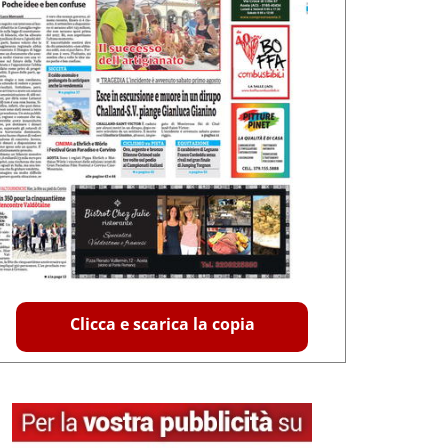
Clicca e scarica la copia