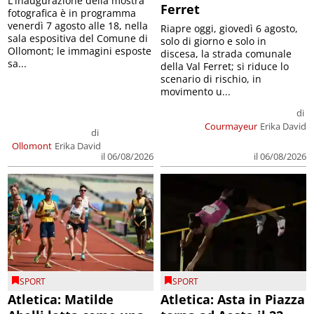
L'inaugurazione della mostra
Ferret
fotografica è in programma
venerdì 7 agosto alle 18, nella
Riapre oggi, giovedì 6 agosto,
sala espositiva del Comune di
solo di giorno e solo in
Ollomont; le immagini esposte
discesa, la strada comunale
sa...
della Val Ferret; si riduce lo
scenario di rischio, in
movimento u...
di
Courmayeur
Erika David
di
Ollomont
Erika David
il 06/08/2026
il 06/08/2026
SPORT
SPORT
Atletica: Matilde
Atletica: Asta in Piazza