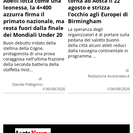
Abelli lotta come una
torna ad Aosta il 22
leonessa, la 4×400
agosto e strizza
azzurra firma il
l’occhio agli Europei di
primato nazionale, ma
Birmingham
resta fuori dalla finale
La speranza degli
dei Mondiali Under 20
organizzatori è di portare sulla
pedana del salotto buono
Buon debutto iridato della
della città alcuni atleti reduci
stellina della Cogne,
dalla rassegna continentale in
protagonista di una prova
programma ...
coraggiosa nell'ultima frazione
della seconda batteria della
staffetta mist...
di
Redazione Aostanews.it
di
Davide Pellegrino
il 06/08/2026
il 06/08/2026