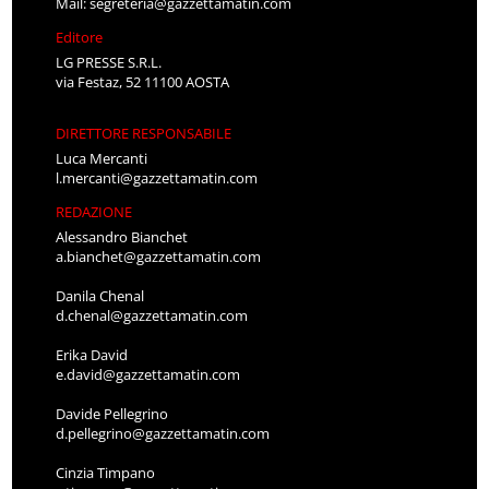
Mail:
segreteria@gazzettamatin.com
Editore
LG PRESSE S.R.L.
via Festaz, 52 11100 AOSTA
DIRETTORE RESPONSABILE
Luca Mercanti
l.mercanti@gazzettamatin.com
REDAZIONE
Alessandro Bianchet
a.bianchet@gazzettamatin.com
Danila Chenal
d.chenal@gazzettamatin.com
Erika David
e.david@gazzettamatin.com
Davide Pellegrino
d.pellegrino@gazzettamatin.com
Cinzia Timpano