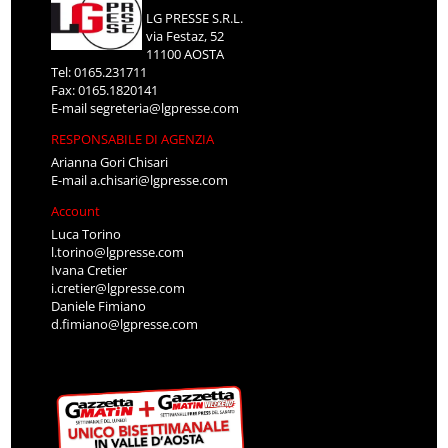
LG PRESSE S.R.L.
via Festaz, 52
11100 AOSTA
Tel: 0165.231711
Fax: 0165.1820141
E-mail
segreteria@lgpresse.com
RESPONSABILE DI AGENZIA
Arianna Gori Chisari
E-mail
a.chisari@lgpresse.com
Account
Luca Torino
l.torino@lgpresse.com
Ivana Cretier
i.cretier@lgpresse.com
Daniele Fimiano
d.fimiano@lgpresse.com