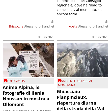
commissione del Consiglio
regionale, dove ha ribadito
come l'iter, al momento, sia
ancora ferm...
di
di
Brissogne
Alessandro Bianchet
Aosta
Alessandro Bianchet
il 06/08/2026
il 06/08/2026
FOTOGRAFIA
AMBIENTE
,
GHIACCIAI
,
MONTAGNA
Anima Alpina, le
Ghiacciaio
fotografie di Ilenia
Planpincieux,
Noussan in mostra a
riapertura diurna
Ollomont
della strada della Val