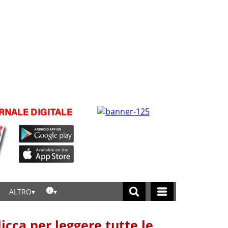
ALTRO
licca per leggere tutte le