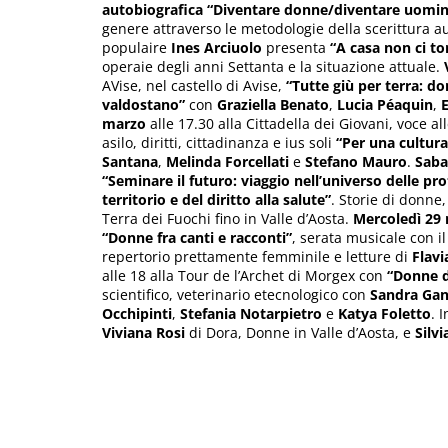
autobiografica “Diventare donne/diventare uomin
genere attraverso le metodologie della scerittura a
populaire
Ines
Arciuolo
presenta
“A casa non ci to
operaie degli anni Settanta e la situazione attuale.
AVise, nel castello di Avise,
“Tutte giù per terra: do
valdostano”
con
Graziella
Benato
,
Lucia
Péaquin
,
E
marzo
alle 17.30 alla Cittadella dei Giovani, voce a
asilo, diritti, cittadinanza e ius soli
“Per una cultura
Santana
,
Melinda
Forcellati
e
Stefano
Mauro
.
Saba
“Seminare il futuro: viaggio nell’universo delle pro
territorio e del diritto alla salute”
. Storie di donne
Terra dei Fuochi fino in Valle d’Aosta.
Mercoledì 29
“Donne fra canti e racconti”
, serata musicale con il
repertorio prettamente femminile e letture di
Flavi
alle 18 alla Tour de l’Archet di Morgex con
“Donne d
scientifico, veterinario etecnologico con
Sandra
Gan
Occhipinti
,
Stefania
Notarpietro
e
Katya
Foletto
. 
Viviana
Rosi
di Dora, Donne in Valle d’Aosta, e
Silvi