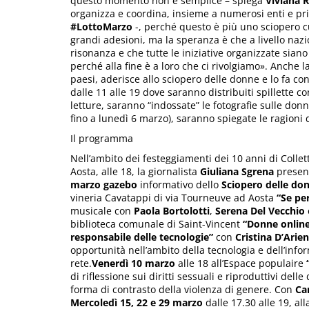
questo momento non è semplice – spiega
Viviana
R
organizza e coordina, insieme a numerosi enti e pri
#LottoMarzo
-, perché questo è più uno sciopero c
grandi adesioni, ma la speranza è che a livello naz
risonanza e che tutte le iniziative organizzate sia
perché alla fine è a loro che ci rivolgiamo». Anche la 
paesi, aderisce allo sciopero delle donne e lo fa c
dalle 11 alle 19 dove saranno distribuiti spillette co
letture, saranno “indossate” le fotografie sulle don
fino a lunedì 6 marzo), saranno spiegate le ragioni
Il programma
Nell’ambito dei festeggiamenti dei 10 anni di Coll
Aosta, alle 18, la giornalista
Giuliana
Sgrena
presen
marzo
gazebo
informativo dello
Sciopero delle do
vineria Cavatappi di via Tourneuve ad Aosta
“Se pe
musicale con
Paola
Bortolotti
,
Serena
Del Vecchio
biblioteca comunale di Saint-Vincent
“Donne online
responsabile delle tecnologie”
con
Cristina
D’Arie
opportunità nell’ambito della tecnologia e dell’infor
rete.
Venerdì 10 marzo
alle 18 all’Espace populaire
“
di riflessione sui diritti sessuali e riproduttivi de
forma di contrasto della violenza di genere. Con
Ca
Mercoledì 15, 22 e 29 marzo
dalle 17.30 alle 19, all