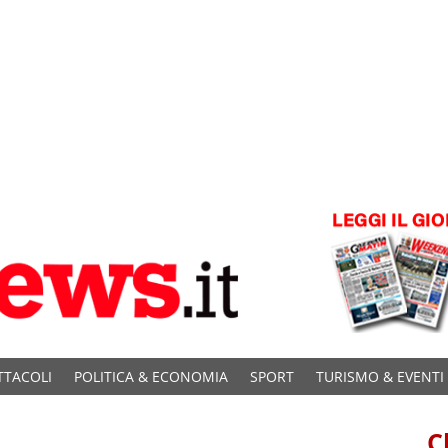
TTACOLI
POLITICA & ECONOMIA
SPORT
TURISMO & EVENTI
C