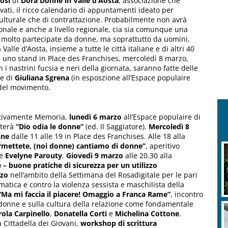
osi
di
Dora Donne in Valle d’Aosta
, associazione che
vati, il ricco calendario di appuntamenti ideato per
ulturale che di contrattazione. Probabilmente non avrà
ionale e anche a livello regionale, cia sia comunque una
no molto partecipate da donne, ma soprattutto da uomini,
Valle d’Aosta, insieme a tutte le città italiane e di altri 40
on uno stand in Place des Franchises, mercoledì 8 marzo,
n i nastrini fucsia e neri della giornata, saranno fatte delle
ne di
Giuliana
Sgrena
(in esposzione all’Espace populaire
 del movimento.
ettivamente Memoria,
lunedì 6 marzo
all’Espace populaire di
terà
“Dio odia le donne”
(ed. Il Saggiatore).
Mercoledì 8
nne
dalle 11 alle 19 in Place des Franchises. Alle 18 alla
rmettete, (noi donne) cantiamo di donne”
, aperitivo
e
Evelyne
Parouty
.
Giovedì 9 marzo
alle 20.30 alla
 – buone pratiche di sicurezza per un utilizzo
nzo
nell’ambito della Settimana del Rosadigitale per le pari
matica e contro la violenza sessista e maschilista della
Ma mi faccia il piacere! Omaggio a Franca Rame”
, incontro
lle donne e sulla cultura della relazione come fondamentale
rola
Carpinello
,
Donatella
Corti
e
Michelina
Cottone
.
a Cittadella dei Giovani,
workshop di scrittura