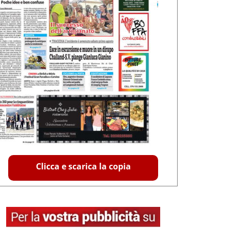
Clicca e scarica la copia