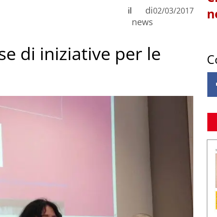
di
il
02/03/2017
n
news
 di iniziative per le
C