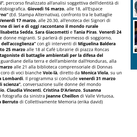
i”
, percorso finalizzato all’analisi soggettiva dell’identità di
utobiografica.
Giovedì 16 marzo
, alle 18, all’Espace
rno”
(Ed. Stampa Alternativa), confronto tra le battaglie
Venerdì 17 marzo
, alle 20.30, all’enoteca dei Signori di
nne di ieri e di oggi raccontano il mondo rurale
lisabetta
Sedda
,
Sara
Giacometti
e
Tania
Piras
.
Venerdì 24
lle donne migranti. Si parlerà di permesso di soggiorno,
 dell’accoglienza”
con gli interventi di
Miguelina
Baldera
to 25 marzo
alle 18 al Café Librairie di piazza Roncas
tagoniste di battaglie ambientali per la difesa del
, guardiane della terra e dell’ambiente dall’Honduras, alla
 marzo
alle 21 alla biblioteca comprensoriale di Donnas
 coro di voci bianche
Voix-là
, diretto da
Monica
Viola
, su un
a
Lombardi
. Il programma si conclude
venerdì 31 marzo
i scienza”
, conversazione sulle donne del mondo
io
,
Claudia
Vincenti
,
Cristina
D’Arienzo
,
Susanna
In fotografia da sinistra
Jeanne
Cheillon
di Valle Virtuosa,
a
Berruto
di Collettivamente Memoria (erika david)