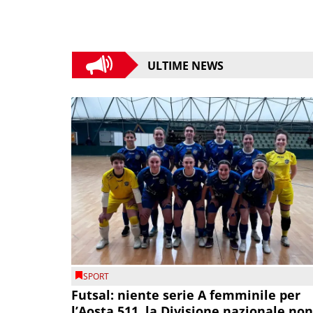
ULTIME NEWS
SPORT
Futsal: niente serie A femminile per
l’Aosta 511, la Divisione nazionale non