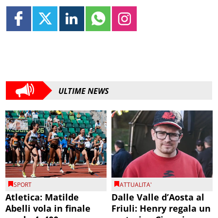
ULTIME NEWS
SPORT
ATTUALITA'
Atletica: Matilde
Dalle Valle d’Aosta al
Abelli vola in finale
Friuli: Henry regala un