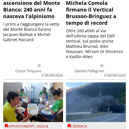
ascensione del Monte
Michela Comola
Bianco: 240 anni fa
firmano il Vertical
nasceva l’alpinismo
Brusson-Bringuez a
tempo di record
I primi a raggiungere la vetta
del Monte Bianco furono
Oltre 200 atleti al via
Jacques Balmat e Michel
dell'ultima tappa del Défì
Gabriel Paccard
Vertical, sul podio anche
Mathieu Brunod, Alex
Noussan, Miriam Di Vincenzo
e Kaitlin Allen
di
di
Cinzia Timpano
Davide Pellegrino
il 08/08/2026
il 08/08/2026
APPUNTAMENTI
,
OGGI &
CRONACA