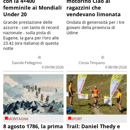
con la 4×400
motorino Ciao ai
femminile ai Mondiali
ragazzini che
Under 20
vendevano limonata
Grande prestazione delle
Ondata di generosità per i tre
azzurre - con tanto di record
giovani della provincia di
nazionale - sulla pista di
Udine
Eugene, la gara per l'oro alle
23.42 (ora italiana) di questa
notte
di
di
Davide Pellegrino
Cinzia Timpano
il 09/08/2026
il 08/08/2026
MONTAGNA
SPORT
8 agosto 1786, la prima
Trail: Daniel Thedy e