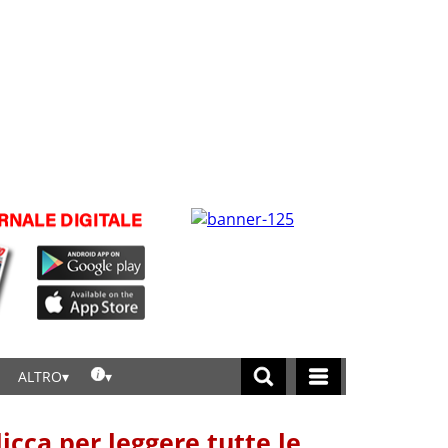
ALTRO
licca per leggere tutte le