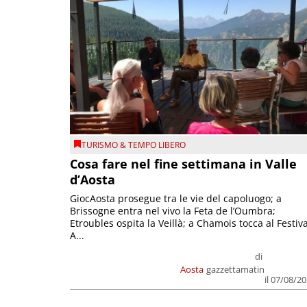
TURISMO & TEMPO LIBERO
Cosa fare nel fine settimana in Valle
d’Aosta
GiocAosta prosegue tra le vie del capoluogo; a
Brissogne entra nel vivo la Feta de l’Oumbra;
Etroubles ospita la Veillà; a Chamois tocca al Festiva
A...
di
Aosta
gazzettamatin
il 07/08/2