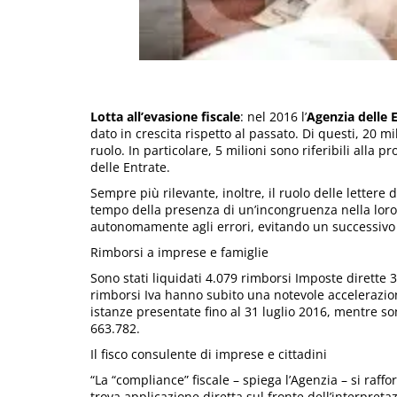
Lotta all’evasione fiscale
: nel 2016 l’
Agenzia delle E
dato in crescita rispetto al passato. Di questi, 20 m
ruolo. In particolare, 5 milioni sono riferibili alla
delle Entrate.
Sempre più rilevante, inoltre, il ruolo delle lettere 
tempo della presenza di un’incongruenza nella loro 
autonomamente agli errori, evitando un successivo
Rimborsi a imprese e famiglie
Sono stati liquidati 4.079 rimborsi Imposte dirette
rimborsi Iva hanno subito una notevole accelerazion
istanze presentate fino al 31 luglio 2016, mentre son
663.782.
Il fisco consulente di imprese e cittadini
“La “compliance” fiscale – spiega l’Agenzia – si raff
trova applicazione diretta sul fronte dell’interpreta