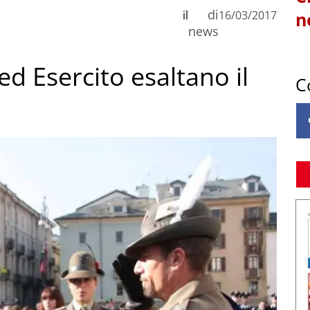
di
il
16/03/2017
n
news
 ed Esercito esaltano il
C