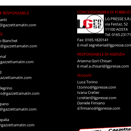
CONCESSIONARIA DI PUBBLIC
E RESPONSABILE
LG PRESSE S.R.
anti
via Festaz, 52
i@gazzettamatin.com
11100 AOSTA
NE
Tel: 0165.2317
Fax: 0165.1820141
o Bianchet
E-mail
segreteria@lgpresse.co
t@gazzettamatin.com
RESPONSABILE DI AGENZIA
enal
Arianna Gori Chisari
gazzettamatin.com
E-mail
a.chisari@lgpresse.com
d
Account
azzettamatin.com
Luca Torino
l.torino@lgpresse.com
legrino
Ivana Cretier
ino@gazzettamatin.com
i.cretier@lgpresse.com
Daniele Fimiano
mpano
d.fimiano@lgpresse.com
o@gazzettamatin.com
apalia
@gazzettamatin.com