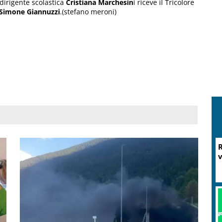
 dirigente scolastica
Cristiana Marchesin
i riceve il Tricolore
Simone Giannuzzi
.(stefano meroni)
M
P