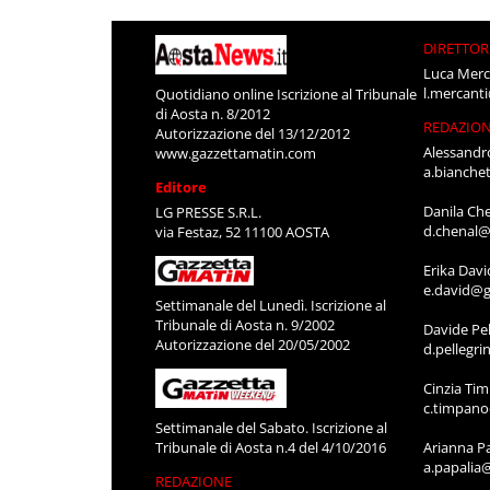
DIRETTOR
Luca Merc
l.mercant
Quotidiano online Iscrizione al Tribunale
di Aosta n. 8/2012
REDAZIO
Autorizzazione del 13/12/2012
Alessandr
www.gazzettamatin.com
a.bianche
Editore
Danila Ch
LG PRESSE S.R.L.
d.chenal@
via Festaz, 52 11100 AOSTA
Erika Davi
e.david@g
Settimanale del Lunedì. Iscrizione al
Tribunale di Aosta n. 9/2002
Davide Pel
Autorizzazione del 20/05/2002
d.pellegr
Cinzia Ti
c.timpan
Settimanale del Sabato. Iscrizione al
Tribunale di Aosta n.4 del 4/10/2016
Arianna P
a.papalia
REDAZIONE