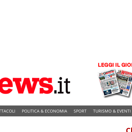
TTACOLI
POLITICA & ECONOMIA
SPORT
TURISMO & EVENTI
C