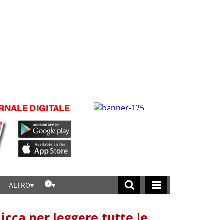
ALTRO
licca per leggere tutte le