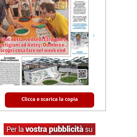
Clicca e scarica la copia