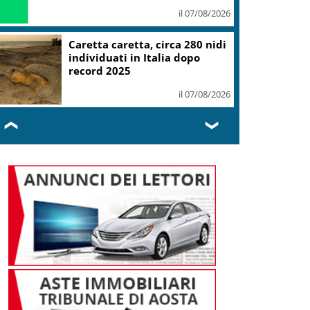
il 07/08/2026
Mondiali Wakeboard: primo
oro è azzurro, Noa Gualtieri
campione Under 14
il 07/08/2026
❮
❯