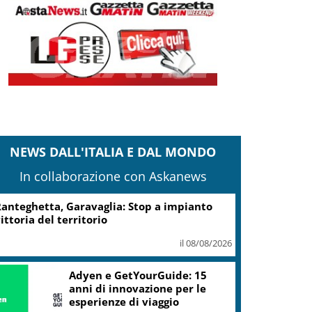
NEWS DALL'ITALIA E DAL MONDO
In collaborazione con Askanews
Turismo, Osservatorio
Telepass: +20% di interesse
per i viaggi in auto
il 07/08/2026
ic, Liguria: 5,8 mln da piano Grandi
rogetti Beni Culturali