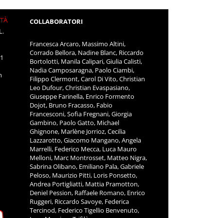
ITÀ
COLLABORATORI
L.
Francesca Arcaro, Massimo Altini,
Corrado Bellora, Nadine Blanc, Riccardo
11
Bortolotti, Manila Calipari, Giulia Calisti,
Nadia Camposaragna, Paolo Ciambi,
m
Filippo Clermont, Carol Di Vito, Christian
Leo Dufour, Christian Evaspasiano,
Giuseppe Farinella, Enrico Formento
Dojot, Bruno Fracasso, Fabio
Francesconi, Sofia Fregnani, Giorgia
Gambino, Paolo Gatto, Michael
Ghignone, Marlène Jorrioz, Cecilia
Lazzarotto, Giacomo Mangano, Angela
Marrelli, Federico Mecca, Luca Mauro
Melloni, Marc Montrosset, Matteo Nigra,
Sabrina Olibano, Emiliano Pala, Gabriele
Peloso, Maurizio Pitti, Loris Ponsetto,
Andrea Portigliatti, Mattia Pramotton,
Deniel Pession, Raffaele Romano, Enrico
Ruggeri, Riccardo Savoye, Federica
Tercinod, Federico Tigellio Benvenuto,