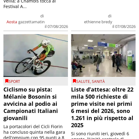
Veillà; a Chamois tocca al
Festival A...
di
di
Aosta
gazzettamatin
ethienne bredy
il 07/08/2026
il 07/08/2026
SPORT
SALUTE
,
SANITÀ
Ciclismo su pista:
Liste d’attesa: oltre 22
Mélanie Bosonin si
mila 500 richieste di
avvicina al podio ai
prime visite nei primi
Campionati Italiani
6 mesi del 2026, sono
giovanili
1.261 in più rispetto al
2025
La portacolori del Cicli Fiorin
ha concluso quinta nella gara
Si sono riuniti ieri, giovedì 6
dell'omnium con 95 punti a 8