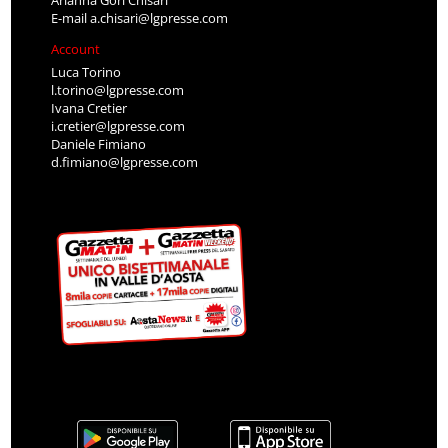
Arianna Gori Chisari
E-mail
a.chisari@lgpresse.com
Account
Luca Torino
l.torino@lgpresse.com
Ivana Cretier
i.cretier@lgpresse.com
Daniele Fimiano
d.fimiano@lgpresse.com