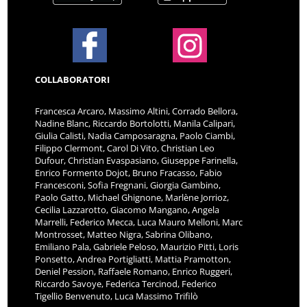
COLLABORATORI
Francesca Arcaro, Massimo Altini, Corrado Bellora,
Nadine Blanc, Riccardo Bortolotti, Manila Calipari,
Giulia Calisti, Nadia Camposaragna, Paolo Ciambi,
Filippo Clermont, Carol Di Vito, Christian Leo
Dufour, Christian Evaspasiano, Giuseppe Farinella,
Enrico Formento Dojot, Bruno Fracasso, Fabio
Francesconi, Sofia Fregnani, Giorgia Gambino,
Paolo Gatto, Michael Ghignone, Marlène Jorrioz,
Cecilia Lazzarotto, Giacomo Mangano, Angela
Marrelli, Federico Mecca, Luca Mauro Melloni, Marc
Montrosset, Matteo Nigra, Sabrina Olibano,
Emiliano Pala, Gabriele Peloso, Maurizio Pitti, Loris
Ponsetto, Andrea Portigliatti, Mattia Pramotton,
Deniel Pession, Raffaele Romano, Enrico Ruggeri,
Riccardo Savoye, Federica Tercinod, Federico
Tigellio Benvenuto, Luca Massimo Trifilò