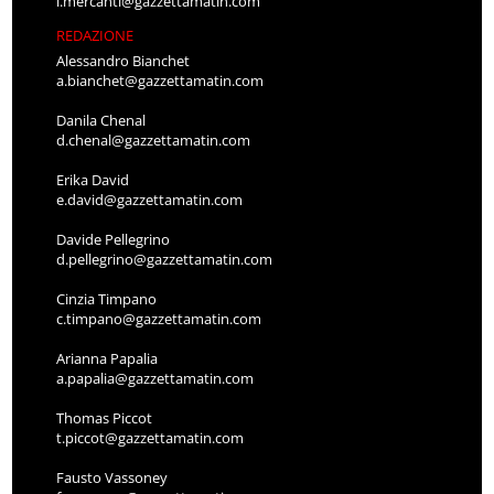
l.mercanti@gazzettamatin.com
REDAZIONE
Alessandro Bianchet
a.bianchet@gazzettamatin.com
Danila Chenal
d.chenal@gazzettamatin.com
Erika David
e.david@gazzettamatin.com
Davide Pellegrino
d.pellegrino@gazzettamatin.com
Cinzia Timpano
c.timpano@gazzettamatin.com
Arianna Papalia
a.papalia@gazzettamatin.com
Thomas Piccot
t.piccot@gazzettamatin.com
Fausto Vassoney