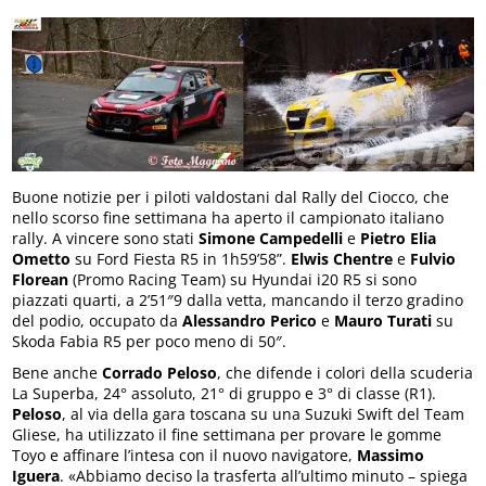
Buone notizie per i piloti valdostani dal Rally del Ciocco, che
nello scorso fine settimana ha aperto il campionato italiano
rally. A vincere sono stati
Simone Campedelli
e
Pietro Elia
Ometto
su Ford Fiesta R5 in 1h59’58”.
Elwis Chentre
e
Fulvio
Florean
(Promo Racing Team) su Hyundai i20 R5 si sono
piazzati quarti, a 2’51″9 dalla vetta, mancando il terzo gradino
del podio, occupato da
Alessandro Perico
e
Mauro Turati
su
Skoda Fabia R5 per poco meno di 50″.
Bene anche
Corrado Peloso
, che difende i colori della scuderia
La Superba, 24° assoluto, 21° di gruppo e 3° di classe (R1).
Peloso
, al via della gara toscana su una Suzuki Swift del Team
Gliese, ha utilizzato il fine settimana per provare le gomme
Toyo e affinare l’intesa con il nuovo navigatore,
Massimo
Iguera
. «Abbiamo deciso la trasferta all’ultimo minuto – spiega