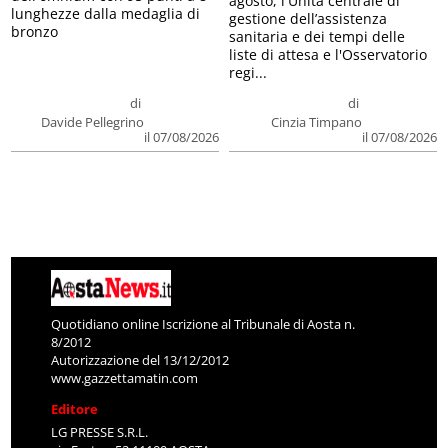
agosto, l'Unità centrale di
lunghezze dalla medaglia di
gestione dell’assistenza
bronzo
sanitaria e dei tempi delle
liste di attesa e l'Osservatorio
regi...
di
di
Davide Pellegrino
Cinzia Timpano
il 07/08/2026
il 07/08/2026
Quotidiano online Iscrizione al Tribunale di Aosta n.
8/2012
Autorizzazione del 13/12/2012
www.gazzettamatin.com
Editore
LG PRESSE S.R.L.