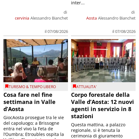
inter...
di
di
cervinia
Alessandro Bianchet
Aosta
Alessandro Bianchet
il 07/08/2026
il 07/08/2026
TURISMO & TEMPO LIBERO
ATTUALITA'
Cosa fare nel fine
Corpo forestale della
settimana in Valle
Valle d’Aosta: 12 nuovi
d’Aosta
agenti in servizio in 8
stazioni
GiocAosta prosegue tra le vie
del capoluogo; a Brissogne
Questa mattina, a palazzo
entra nel vivo la Feta de
regionale, si è tenuta la
l’Oumbra; Etroubles ospita la
cerimonia di giuramento