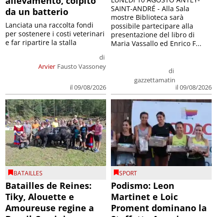
allevamento, colpito
SAINT-ANDRÉ - Alla Sala
da un batterio
mostre Biblioteca sarà
Lanciata una raccolta fondi
possibile partecipare alla
per sostenere i costi veterinari
presentazione del libro di
e far ripartire la stalla
Maria Vassallo ed Enrico F...
di
Arvier
Fausto Vassoney
di
gazzettamatin
il 09/08/2026
il 09/08/2026
BATAILLES
SPORT
Batailles de Reines:
Podismo: Leon
Tiky, Alouette e
Martinet e Loic
Amoureuse regine a
Proment dominano la