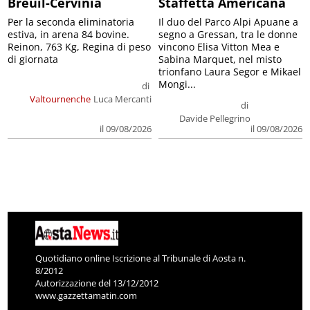
Breuil-Cervinia
Staffetta Americana
Per la seconda eliminatoria
Il duo del Parco Alpi Apuane a
estiva, in arena 84 bovine.
segno a Gressan, tra le donne
Reinon, 763 Kg, Regina di peso
vincono Elisa Vitton Mea e
di giornata
Sabina Marquet, nel misto
trionfano Laura Segor e Mikael
Mongi...
di
Valtournenche
Luca Mercanti
di
Davide Pellegrino
il 09/08/2026
il 09/08/2026
Quotidiano online Iscrizione al Tribunale di Aosta n.
8/2012
Autorizzazione del 13/12/2012
www.gazzettamatin.com