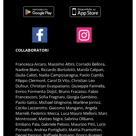
COLLABORATORI
Francesca Arcaro, Massimo Altini, Corrado Bellora,
Nadine Blanc, Riccardo Bortolotti, Manila Calipari,
Giulia Calisti, Nadia Camposaragna, Paolo Ciambi,
Filippo Clermont, Carol Di Vito, Christian Leo
Dufour, Christian Evaspasiano, Giuseppe Farinella,
Enrico Formento Dojot, Bruno Fracasso, Fabio
Francesconi, Sofia Fregnani, Giorgia Gambino,
Paolo Gatto, Michael Ghignone, Marlène Jorrioz,
Cecilia Lazzarotto, Giacomo Mangano, Angela
Marrelli, Federico Mecca, Luca Mauro Melloni, Marc
Montrosset, Matteo Nigra, Sabrina Olibano,
Emiliano Pala, Gabriele Peloso, Maurizio Pitti, Loris
Ponsetto, Andrea Portigliatti, Mattia Pramotton,
Deniel Pession, Raffaele Romano, Enrico Ruggeri,