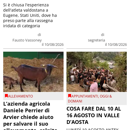
Si è chiusa l'esperienza
dell'atleta valdostana a
Eugene, Stati Uniti, dove ha
preso parte alla rassegna
iridata di categoria
di
di
Fausto Vassoney
segreteria
il 10/08/2026
il 10/08/2026
ALLEVAMENTO
APPUNTAMENTI
,
OGGI &
DOMANI
L’azienda agricola
COSA FARE DAL 10 AL
Daniele Perrier di
16 AGOSTO IN VALLE
Arvier chiede aiuto
D’AOSTA
per salvare il suo
LUNEDÌ 10 AGOSTO ANTEY-