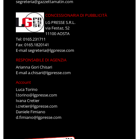
segreteria@gazzettamatin.com
CONCESSIONARIA DI PUBBLICITÀ
LG PRESSE S.R.L.
via Festaz, 52
11100 AOSTA
Tel: 0165.231711
Fax: 0165.1820141
E-mail
segreteria@lgpresse.com
RESPONSABILE DI AGENZIA
Arianna Gori Chisari
E-mail
a.chisari@lgpresse.com
Account
Luca Torino
l.torino@lgpresse.com
Ivana Cretier
i.cretier@lgpresse.com
Daniele Fimiano
d.fimiano@lgpresse.com