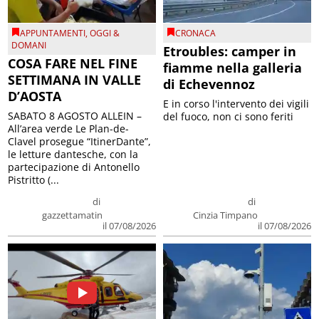
APPUNTAMENTI
,
OGGI &
CRONACA
DOMANI
Etroubles: camper in
COSA FARE NEL FINE
fiamme nella galleria
SETTIMANA IN VALLE
di Echevennoz
D’AOSTA
E in corso l'intervento dei vigili
SABATO 8 AGOSTO ALLEIN –
del fuoco, non ci sono feriti
All’area verde Le Plan-de-
Clavel prosegue “ItinerDante”,
le letture dantesche, con la
partecipazione di Antonello
Pistritto (...
di
di
gazzettamatin
Cinzia Timpano
il 07/08/2026
il 07/08/2026