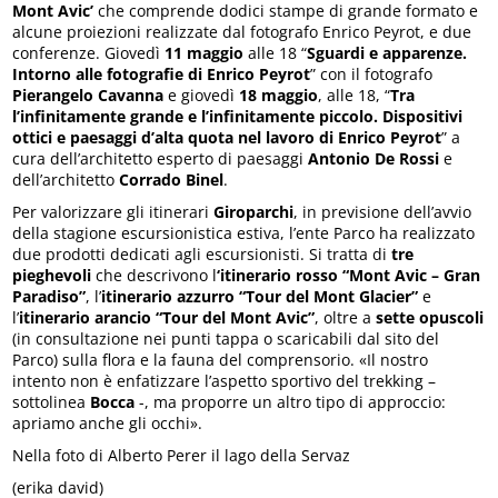
Mont Avic’
che comprende dodici stampe di grande formato e
alcune proiezioni realizzate dal fotografo Enrico Peyrot, e due
conferenze. Giovedì
11 maggio
alle 18 “
Sguardi e apparenze.
Intorno alle fotografie di Enrico Peyrot
” con il fotografo
Pierangelo Cavanna
e giovedì
18 maggio
, alle 18, “
Tra
l’infinitamente grande e l’infinitamente piccolo. Dispositivi
ottici e paesaggi d’alta quota nel lavoro di Enrico Peyrot
” a
cura dell’architetto esperto di paesaggi
Antonio De Rossi
e
dell’architetto
Corrado Binel
.
Per valorizzare gli itinerari
Giroparchi
, in previsione dell’avvio
della stagione escursionistica estiva, l’ente Parco ha realizzato
due prodotti dedicati agli escursionisti. Si tratta di
tre
pieghevoli
che descrivono l
‘itinerario rosso “Mont Avic – Gran
Paradiso”
, l’
itinerario azzurro “Tour del Mont Glacier”
e
l’
itinerario arancio “Tour del Mont Avic”
, oltre a
sette opuscoli
(in consultazione nei punti tappa o scaricabili dal sito del
Parco) sulla flora e la fauna del comprensorio. «Il nostro
intento non è enfatizzare l’aspetto sportivo del trekking –
sottolinea
Bocca
-, ma proporre un altro tipo di approccio:
apriamo anche gli occhi».
Nella foto di Alberto Perer il lago della Servaz
(erika david)