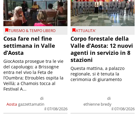
TURISMO & TEMPO LIBERO
ATTUALITA'
Cosa fare nel fine
Corpo forestale della
settimana in Valle
Valle d’Aosta: 12 nuovi
d’Aosta
agenti in servizio in 8
stazioni
GiocAosta prosegue tra le vie
del capoluogo; a Brissogne
Questa mattina, a palazzo
entra nel vivo la Feta de
regionale, si è tenuta la
l’Oumbra; Etroubles ospita la
cerimonia di giuramento
Veillà; a Chamois tocca al
Festival A...
di
di
Aosta
gazzettamatin
ethienne bredy
il 07/08/2026
il 07/08/2026