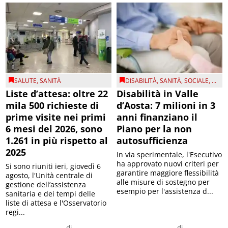
SALUTE
,
SANITÀ
DISABILITÀ
,
SANITÀ
,
SOCIALE
, ...
Liste d’attesa: oltre 22
Disabilità in Valle
mila 500 richieste di
d’Aosta: 7 milioni in 3
prime visite nei primi
anni finanziano il
6 mesi del 2026, sono
Piano per la non
1.261 in più rispetto al
autosufficienza
2025
In via sperimentale, l'Esecutivo
ha approvato nuovi criteri per
Si sono riuniti ieri, giovedì 6
garantire maggiore flessibilità
agosto, l'Unità centrale di
alle misure di sostegno per
gestione dell’assistenza
esempio per l'assistenza d...
sanitaria e dei tempi delle
liste di attesa e l'Osservatorio
regi...
di
di