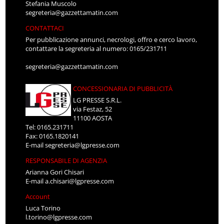
Stefania Muscolo
segreteria@gazzettamatin.com
CONTATTACI
Per pubblicazione annunci, necrologi, offro e cerco lavoro,
contattare la segreteria al numero: 0165/231711
segreteria@gazzettamatin.com
CONCESSIONARIA DI PUBBLICITÀ
LG PRESSE S.R.L.
via Festaz, 52
11100 AOSTA
Tel: 0165.231711
Fax: 0165.1820141
E-mail
segreteria@lgpresse.com
RESPONSABILE DI AGENZIA
Arianna Gori Chisari
E-mail
a.chisari@lgpresse.com
Account
Luca Torino
l.torino@lgpresse.com