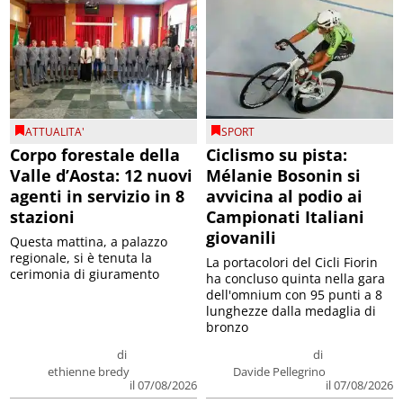
ATTUALITA'
SPORT
Corpo forestale della
Ciclismo su pista:
Valle d’Aosta: 12 nuovi
Mélanie Bosonin si
agenti in servizio in 8
avvicina al podio ai
stazioni
Campionati Italiani
giovanili
Questa mattina, a palazzo
regionale, si è tenuta la
La portacolori del Cicli Fiorin
cerimonia di giuramento
ha concluso quinta nella gara
dell'omnium con 95 punti a 8
lunghezze dalla medaglia di
bronzo
di
di
ethienne bredy
Davide Pellegrino
il 07/08/2026
il 07/08/2026