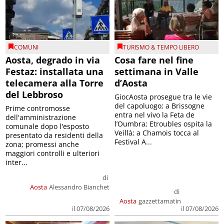
COMUNI
TURISMO & TEMPO LIBERO
Aosta, degrado in via
Cosa fare nel fine
Festaz: installata una
settimana in Valle
telecamera alla Torre
d’Aosta
del Lebbroso
GiocAosta prosegue tra le vie
del capoluogo; a Brissogne
Prime contromosse
entra nel vivo la Feta de
dell'amministrazione
l’Oumbra; Etroubles ospita la
comunale dopo l'esposto
Veillà; a Chamois tocca al
presentato da residenti della
Festival A...
zona; promessi anche
maggiori controlli e ulteriori
inter...
di
Aosta
Alessandro Bianchet
di
Aosta
gazzettamatin
il 07/08/2026
il 07/08/2026