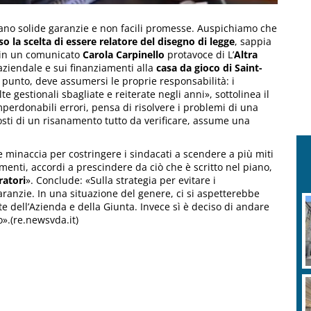
tano solide garanzie e non facili promesse. Auspichiamo che
 la scelta di essere relatore del disegno di legge
, sappia
e in un comunicato
Carola Carpinello
protavoce di L’
Altra
aziendale e sui finanziamenti alla
casa da gioco di Saint-
o punto, deve assumersi le proprie responsabilità: i
e gestionali sbagliate e reiterate negli anni», sottolinea il
mperdonabili errori, pensa di risolvere i problemi di una
costi di un risanamento tutto da verificare, assume una
minaccia per costringere i sindacati a scendere a più miti
amenti, accordi a prescindere da ciò che è scritto nel piano,
ratori
». Conclude: «Sulla strategia per evitare i
aranzie. In una situazione del genere, ci si aspetterebbe
te dell’Azienda e della Giunta. Invece sì è deciso di andare
to».(re.newsvda.it)