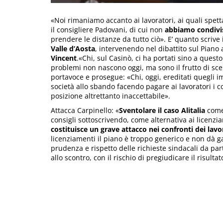
«Noi rimaniamo accanto ai lavoratori, ai quali spet
il consigliere Padovani, di cui non
abbiamo condiviso
prendere le distanze da tutto ciò». E’ quanto scriv
Valle d’Aosta
, intervenendo nel dibattito sul Piano 
Vincent
.«Chi, sul Casinò, ci ha portati sino a quest
problemi non nascono oggi, ma sono il frutto di scelt
portavoce e prosegue: «Chi, oggi, ereditati quegli i
società allo sbando facendo pagare ai lavoratori i 
posizione altrettanto inaccettabile».
Attacca Carpinello: «
Sventolare il caso Alitalia
come 
consigli sottoscrivendo, come alternativa ai licenzi
costituisce un grave attacco nei confronti dei lavo
licenziamenti il piano è troppo generico e non dà g
prudenza e rispetto delle richieste sindacali da par
allo scontro, con il rischio di pregiudicare il risulta