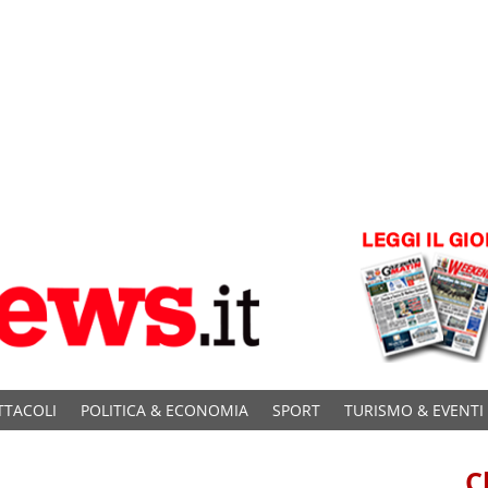
TTACOLI
POLITICA & ECONOMIA
SPORT
TURISMO & EVENTI
C