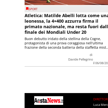
SPORT
Atletica: Matilde Abelli lotta come un
leonessa, la 4×400 azzurra firma il
primato nazionale, ma resta fuori dal
finale dei Mondiali Under 20
Buon debutto iridato della stellina della Cogne,
protagonista di una prova coraggiosa nell'ultima
frazione della seconda batteria della staffetta mist..
di
Davide Pellegrino
il 06/08/2
DIRETTOR
Luca Merc