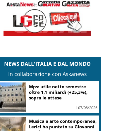
NEWS DALL'ITALIA E DAL MONDO
In collaborazione con Askanews
Bitdefender: popolarità de
L’Odissea usata per diffondere
malware
il 06/08/2026
Da Miami alla Costa Smeralda:
Twiga Porto Cervo ospita