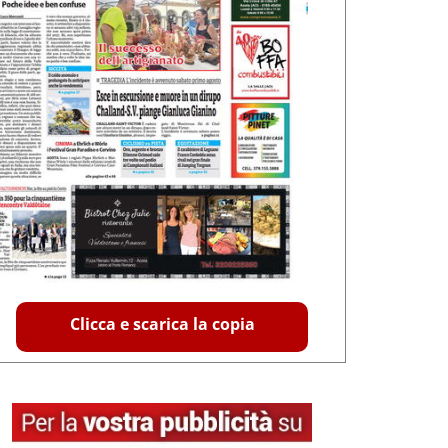
Clicca e scarica la copia