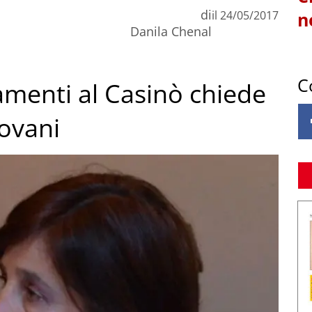
di
il
24/05/2017
n
Danila Chenal
C
iamenti al Casinò chiede
ovani