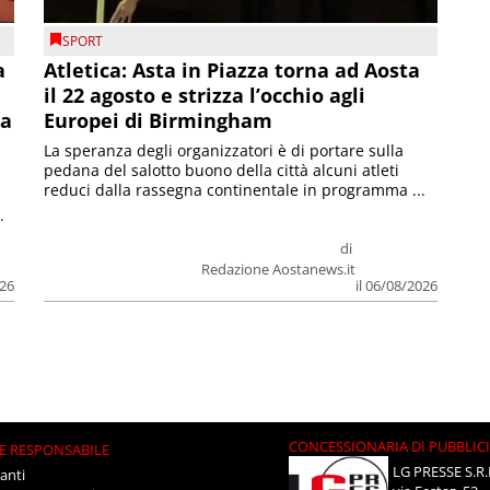
SPORT
a
Atletica: Asta in Piazza torna ad Aosta
il 22 agosto e strizza l’occhio agli
la
Europei di Birmingham
La speranza degli organizzatori è di portare sulla
pedana del salotto buono della città alcuni atleti
reduci dalla rassegna continentale in programma ...
.
di
Redazione Aostanews.it
026
il 06/08/2026
CONCESSIONARIA DI PUBBLIC
E RESPONSABILE
LG PRESSE S.R.
anti