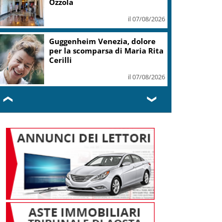
E11EVEN
il 06/08/2026
Covid, ‘Conte-day’ in
commissione: “non sono un
eroe ma un uomo corretto,
non troverete nulla”
il 06/08/2026
❮
❯