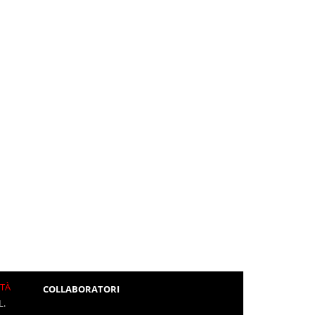
ITÀ
COLLABORATORI
L.