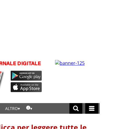
ALTRO
licca per leggere tutte le