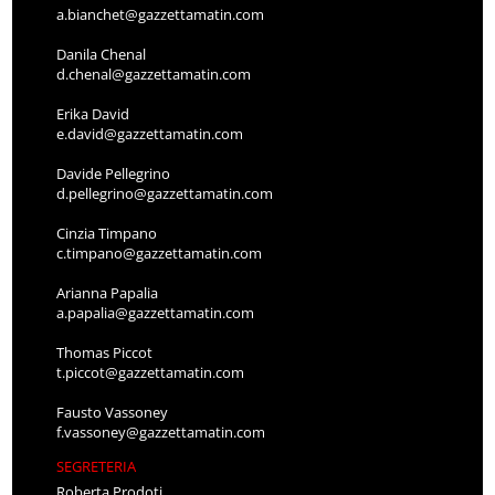
a.bianchet@gazzettamatin.com
Danila Chenal
d.chenal@gazzettamatin.com
Erika David
e.david@gazzettamatin.com
Davide Pellegrino
d.pellegrino@gazzettamatin.com
Cinzia Timpano
c.timpano@gazzettamatin.com
Arianna Papalia
a.papalia@gazzettamatin.com
Thomas Piccot
t.piccot@gazzettamatin.com
Fausto Vassoney
f.vassoney@gazzettamatin.com
SEGRETERIA
Roberta Prodoti