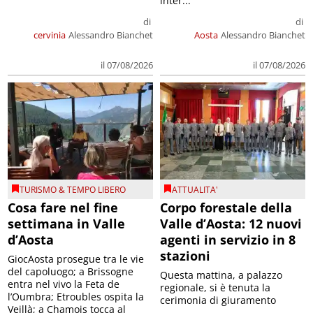
inter...
di
di
cervinia
Alessandro Bianchet
Aosta
Alessandro Bianchet
il 07/08/2026
il 07/08/2026
TURISMO & TEMPO LIBERO
ATTUALITA'
Cosa fare nel fine
Corpo forestale della
settimana in Valle
Valle d’Aosta: 12 nuovi
d’Aosta
agenti in servizio in 8
stazioni
GiocAosta prosegue tra le vie
del capoluogo; a Brissogne
Questa mattina, a palazzo
entra nel vivo la Feta de
regionale, si è tenuta la
l’Oumbra; Etroubles ospita la
cerimonia di giuramento
Veillà; a Chamois tocca al