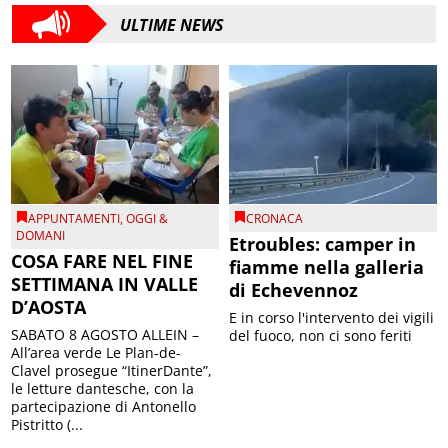
ULTIME NEWS
APPUNTAMENTI
,
OGGI &
CRONACA
DOMANI
Etroubles: camper in
COSA FARE NEL FINE
fiamme nella galleria
SETTIMANA IN VALLE
di Echevennoz
D’AOSTA
E in corso l'intervento dei vigili
SABATO 8 AGOSTO ALLEIN –
del fuoco, non ci sono feriti
All’area verde Le Plan-de-
Clavel prosegue “ItinerDante”,
le letture dantesche, con la
partecipazione di Antonello
Pistritto (...