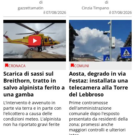
di
di
gazzettamatin
Cinzia Timpano
il 07/08/2026
il 07/08/2026
CRONACA
COMUNI
Scarica di sassi sul
Aosta, degrado in via
Breithorn, tratto in
Festaz: installata una
salvo alpinista ferito a
telecamera alla Torre
una gamba
del Lebbroso
L'intervento è avvenuto in
Prime contromosse
parte via terra e in parte con
dell'amministrazione
l'elicottero a causa delle
comunale dopo l'esposto
condizioni meteo. L'alpinista
presentato da residenti della
non ha riportato gravi ferite
zona; promessi anche
maggiori controlli e ulteriori