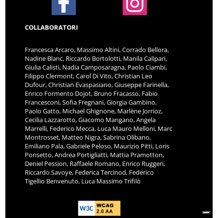
COLLABORATORI
Francesca Arcaro, Massimo Altini, Corrado Bellora,
Nadine Blanc, Riccardo Bortolotti, Manila Calipari,
Giulia Calisti, Nadia Camposaragna, Paolo Ciambi,
Filippo Clermont, Carol Di Vito, Christian Leo
Dufour, Christian Evaspasiano, Giuseppe Farinella,
Enrico Formento Dojot, Bruno Fracasso, Fabio
Francesconi, Sofia Fregnani, Giorgia Gambino,
Paolo Gatto, Michael Ghignone, Marlène Jorrioz,
Cecilia Lazzarotto, Giacomo Mangano, Angela
Marrelli, Federico Mecca, Luca Mauro Melloni, Marc
Montrosset, Matteo Nigra, Sabrina Olibano,
Emiliano Pala, Gabriele Peloso, Maurizio Pitti, Loris
Ponsetto, Andrea Portigliatti, Mattia Pramotton,
Deniel Pession, Raffaele Romano, Enrico Ruggeri,
Riccardo Savoye, Federica Tercinod, Federico
Tigellio Benvenuto, Luca Massimo Trifilò