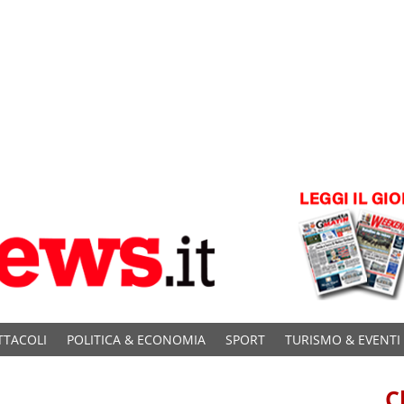
TTACOLI
POLITICA & ECONOMIA
SPORT
TURISMO & EVENTI
C