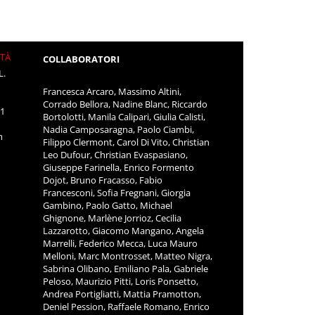
ITÀ
COLLABORATORI
L.
Francesca Arcaro, Massimo Altini,
Corrado Bellora, Nadine Blanc, Riccardo
11
Bortolotti, Manila Calipari, Giulia Calisti,
Nadia Camposaragna, Paolo Ciambi,
m
Filippo Clermont, Carol Di Vito, Christian
Leo Dufour, Christian Evaspasiano,
Giuseppe Farinella, Enrico Formento
Dojot, Bruno Fracasso, Fabio
Francesconi, Sofia Fregnani, Giorgia
Gambino, Paolo Gatto, Michael
Ghignone, Marlène Jorrioz, Cecilia
Lazzarotto, Giacomo Mangano, Angela
Marrelli, Federico Mecca, Luca Mauro
Melloni, Marc Montrosset, Matteo Nigra,
Sabrina Olibano, Emiliano Pala, Gabriele
Peloso, Maurizio Pitti, Loris Ponsetto,
Andrea Portigliatti, Mattia Pramotton,
Deniel Pession, Raffaele Romano, Enrico