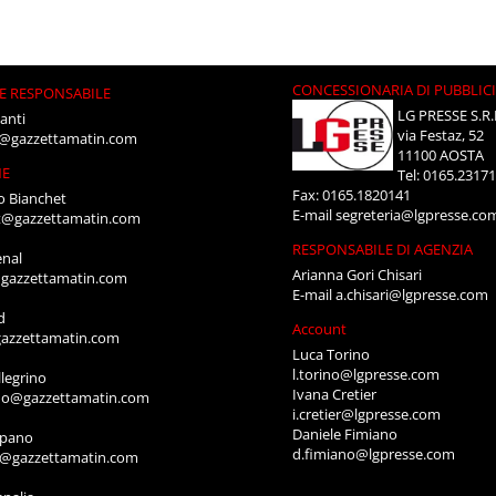
CONCESSIONARIA DI PUBBLIC
E RESPONSABILE
LG PRESSE S.R.
anti
via Festaz, 52
i@gazzettamatin.com
11100 AOSTA
NE
Tel: 0165.2317
Fax: 0165.1820141
o Bianchet
E-mail
segreteria@lgpresse.co
t@gazzettamatin.com
RESPONSABILE DI AGENZIA
enal
Arianna Gori Chisari
gazzettamatin.com
E-mail
a.chisari@lgpresse.com
d
Account
azzettamatin.com
Luca Torino
l.torino@lgpresse.com
legrino
Ivana Cretier
ino@gazzettamatin.com
i.cretier@lgpresse.com
Daniele Fimiano
mpano
d.fimiano@lgpresse.com
o@gazzettamatin.com