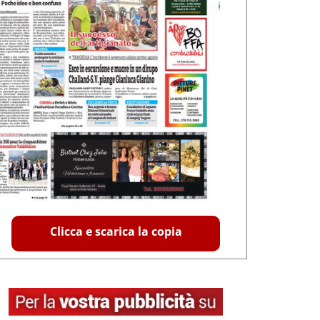
Clicca e scarica la copia