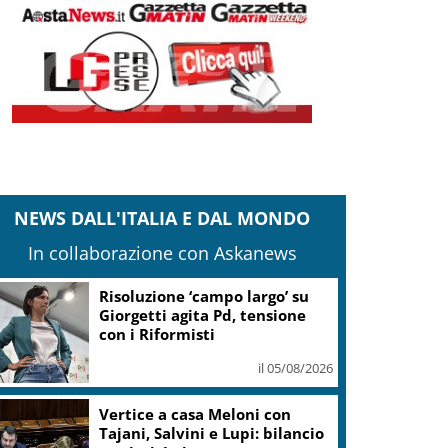
NEWS DALL'ITALIA E DAL MONDO
In collaborazione con Askanews
Banco Bpm, Castagna: Agricole
Italia? Valuteremo, ritengo
fusione molto solida
il 05/08/2026
Conti pubblici, Governo
incassa sì su clausola Ue. Lega