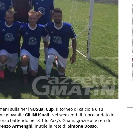
mani sulla
14ª iNUSual Cup
, il torneo di calcio a 6 su
one giovanile
Gli iNUSuali
. Nel weekend di fuoco andato in
orso battendo per 3-1 lo Zazy’s Gnam, grazie alle reti di
renzo Armenghi
; inutile la rete di
Simone Dosso
.