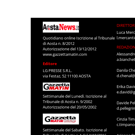
DIRETTOR
Luca Merc
l.mercant
Quotidiano online Iscrizione al Tribunale
di Aosta n. 8/2012
REDAZIO
Autorizzazione del 13/12/2012
Alessandr
www.gazzettamatin.com
a.bianche
Editore
Danila Ch
LG PRESSE S.R.L.
d.chenal@
via Festaz, 52 11100 AOSTA
Erika Davi
e.david@g
Settimanale del Lunedì. Iscrizione al
Tribunale di Aosta n. 9/2002
Davide Pel
Autorizzazione del 20/05/2002
d.pellegr
Cinzia Ti
c.timpan
Settimanale del Sabato. Iscrizione al