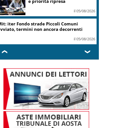
ottiene modifica a risoluzione
il 05/08/2026
Delmastro, Camera dice no a
uso chat con Caroccia: in aula
bagarre e proteste opposizioni
il 05/08/2026
❮
❯