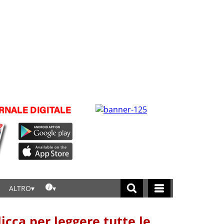
ALTRO
licca per leggere tutte le