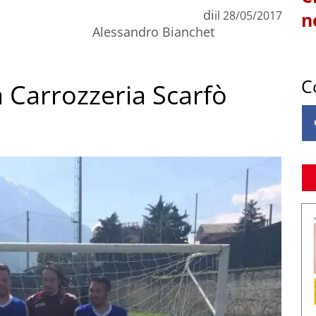
di
il
28/05/2017
n
Alessandro Bianchet
C
a Carrozzeria Scarfò