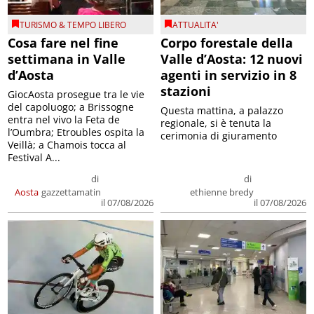
TURISMO & TEMPO LIBERO
ATTUALITA'
Cosa fare nel fine
Corpo forestale della
settimana in Valle
Valle d’Aosta: 12 nuovi
d’Aosta
agenti in servizio in 8
stazioni
GiocAosta prosegue tra le vie
del capoluogo; a Brissogne
Questa mattina, a palazzo
entra nel vivo la Feta de
regionale, si è tenuta la
l’Oumbra; Etroubles ospita la
cerimonia di giuramento
Veillà; a Chamois tocca al
Festival A...
di
di
Aosta
gazzettamatin
ethienne bredy
il 07/08/2026
il 07/08/2026