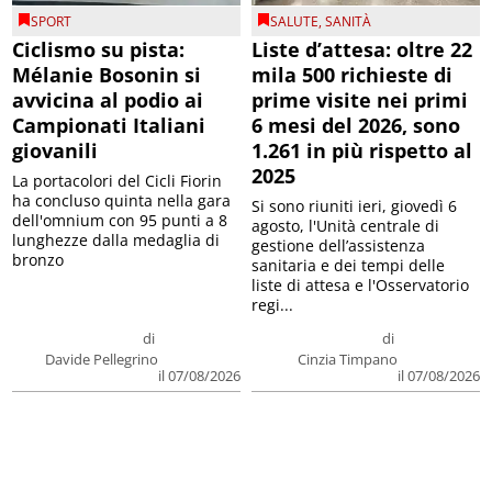
SPORT
SALUTE
,
SANITÀ
Ciclismo su pista:
Liste d’attesa: oltre 22
Mélanie Bosonin si
mila 500 richieste di
avvicina al podio ai
prime visite nei primi
Campionati Italiani
6 mesi del 2026, sono
giovanili
1.261 in più rispetto al
2025
La portacolori del Cicli Fiorin
ha concluso quinta nella gara
Si sono riuniti ieri, giovedì 6
dell'omnium con 95 punti a 8
agosto, l'Unità centrale di
lunghezze dalla medaglia di
gestione dell’assistenza
bronzo
sanitaria e dei tempi delle
liste di attesa e l'Osservatorio
regi...
di
di
Davide Pellegrino
Cinzia Timpano
il 07/08/2026
il 07/08/2026