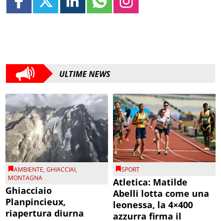
ULTIME NEWS
AMBIENTE
,
GHIACCIAI
,
SPORT
MONTAGNA
Atletica: Matilde
Ghiacciaio
Abelli lotta come una
Planpincieux,
leonessa, la 4×400
riapertura diurna
azzurra firma il