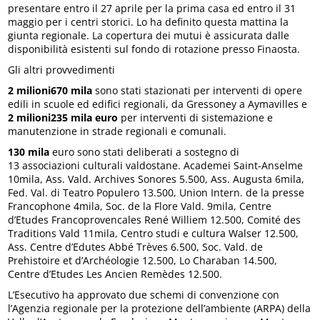
presentare entro il 27 aprile per la prima casa ed entro il 31
maggio per i centri storici. Lo ha definito questa mattina la
giunta regionale. La copertura dei mutui è assicurata dalle
disponibilità esistenti sul fondo di rotazione presso Finaosta.
Gli altri provvedimenti
2 milioni670 mila
sono stati stazionati per interventi di opere
edili in scuole ed edifici regionali, da Gressoney a Aymavilles e
2 milioni235 mila euro
per interventi di sistemazione e
manutenzione in strade regionali e comunali.
130 mila
euro sono stati deliberati a sostegno di
13 associazioni culturali valdostane. Academei Saint-Anselme
10mila, Ass. Vald. Archives Sonores 5.500, Ass. Augusta 6mila,
Fed. Val. di Teatro Populero 13.500, Union Intern. de la presse
Francophone 4mila, Soc. de la Flore Vald. 9mila, Centre
d’Etudes Francoprovencales René Williem 12.500, Comité des
Traditions Vald 11mila, Centro studi e cultura Walser 12.500,
Ass. Centre d’Edutes Abbé Trèves 6.500, Soc. Vald. de
Prehistoire et d’Archéologie 12.500, Lo Charaban 14.500,
Centre d’Etudes Les Ancien Remèdes 12.500.
L’Esecutivo ha approvato due schemi di convenzione con
l’Agenzia regionale per la protezione dell’ambiente (ARPA) della