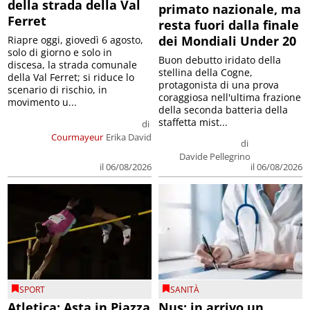
della strada della Val
primato nazionale, ma
Ferret
resta fuori dalla finale
dei Mondiali Under 20
Riapre oggi, giovedì 6 agosto,
solo di giorno e solo in
Buon debutto iridato della
discesa, la strada comunale
stellina della Cogne,
della Val Ferret; si riduce lo
protagonista di una prova
scenario di rischio, in
coraggiosa nell'ultima frazione
movimento u...
della seconda batteria della
staffetta mist...
di
Courmayeur
Erika David
di
Davide Pellegrino
il 06/08/2026
il 06/08/2026
SPORT
SANITÀ
Atletica: Asta in Piazza
Nus: in arrivo un