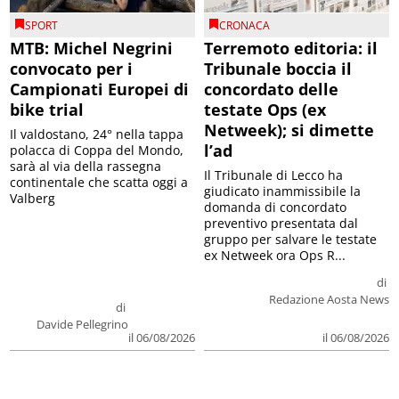
SPORT
CRONACA
MTB: Michel Negrini
Terremoto editoria: il
convocato per i
Tribunale boccia il
Campionati Europei di
concordato delle
bike trial
testate Ops (ex
Netweek); si dimette
Il valdostano, 24° nella tappa
l’ad
polacca di Coppa del Mondo,
sarà al via della rassegna
Il Tribunale di Lecco ha
continentale che scatta oggi a
giudicato inammissibile la
Valberg
domanda di concordato
preventivo presentata dal
gruppo per salvare le testate
ex Netweek ora Ops R...
di
Redazione Aosta News
di
Davide Pellegrino
il 06/08/2026
il 06/08/2026