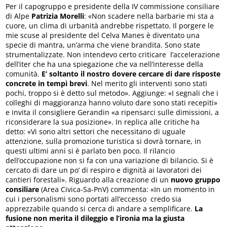
Per il capogruppo e presidente della IV commissione consiliare
di Alpe
Patrizia Morelli
: «Non scadere nella barbarie mi sta a
cuore, un clima di urbanità andrebbe rispettato. Il porgere le
mie scuse al presidente del Celva Manes è diventato una
specie di mantra, un’arma che viene brandita. Sono state
strumentalizzate. Non intendevo certo criticare l’accelerazione
dell’iter che ha una spiegazione che va nell’interesse della
comunità.
E’ soltanto il nostro dovere cercare di dare risposte
concrete in tempi brevi
. Nel merito gli interventi sono stati
pochi, troppo si è detto sul metodo». Aggiunge: «I segnali che i
colleghi di maggioranza hanno voluto dare sono stati recepiti»
e invita il consigliere Gerandin «a ripensarci sulle dimissioni, a
riconsiderare la sua posizione». In replica alle critiche ha
detto: «Vi sono altri settori che necessitano di uguale
attenzione, sulla promozione turistica si dovrà tornare, in
questi ultimi anni si è parlato ben poco. Il rilancio
dell’occupazione non si fa con una variazione di bilancio. Si è
cercato di dare un po’ di respiro e dignità ai lavoratori dei
cantieri forestali». Riguardo alla creazione di un
nuovo gruppo
consiliare
(Area Civica-Sa-PnV) commenta: «In un momento in
cui i personalismi sono portati all’eccesso credo sia
apprezzabile quando si cerca di andare a semplificare.
La
fusione non merita il dileggio e l’ironia ma la giusta