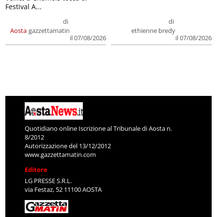
Festival A...
di
di
Aosta
gazzettamatin
ethienne bredy
il 07/08/2026
il 07/08/2026
Quotidiano online Iscrizione al Tribunale di Aosta n.
8/2012
Autorizzazione del 13/12/2012
www.gazzettamatin.com
Editore
LG PRESSE S.R.L.
via Festaz, 52 11100 AOSTA