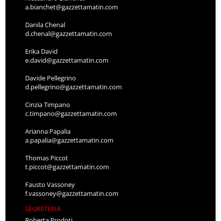
a.bianchet@gazzettamatin.com
Danila Chenal
d.chenal@gazzettamatin.com
Erika David
e.david@gazzettamatin.com
Davide Pellegrino
d.pellegrino@gazzettamatin.com
Cinzia Timpano
c.timpano@gazzettamatin.com
Arianna Papalia
a.papalia@gazzettamatin.com
Thomas Piccot
t.piccot@gazzettamatin.com
Fausto Vassoney
f.vassoney@gazzettamatin.com
SEGRETERIA
Roberta Prodoti