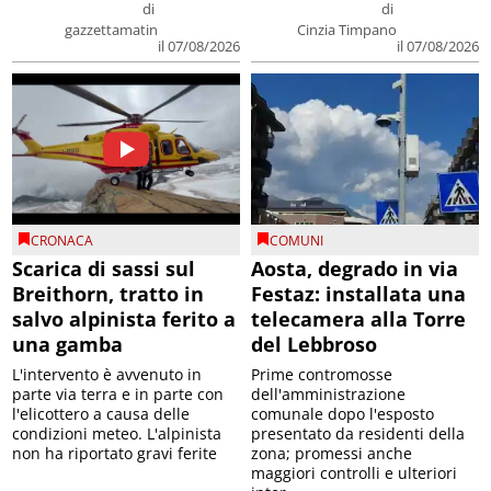
di
di
gazzettamatin
Cinzia Timpano
il 07/08/2026
il 07/08/2026
CRONACA
COMUNI
Scarica di sassi sul
Aosta, degrado in via
Breithorn, tratto in
Festaz: installata una
salvo alpinista ferito a
telecamera alla Torre
una gamba
del Lebbroso
L'intervento è avvenuto in
Prime contromosse
parte via terra e in parte con
dell'amministrazione
l'elicottero a causa delle
comunale dopo l'esposto
condizioni meteo. L'alpinista
presentato da residenti della
non ha riportato gravi ferite
zona; promessi anche
maggiori controlli e ulteriori