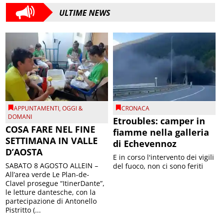
ULTIME NEWS
APPUNTAMENTI
,
OGGI &
CRONACA
DOMANI
Etroubles: camper in
COSA FARE NEL FINE
fiamme nella galleria
SETTIMANA IN VALLE
di Echevennoz
D’AOSTA
E in corso l'intervento dei vigili
SABATO 8 AGOSTO ALLEIN –
del fuoco, non ci sono feriti
All’area verde Le Plan-de-
Clavel prosegue “ItinerDante”,
le letture dantesche, con la
partecipazione di Antonello
Pistritto (...