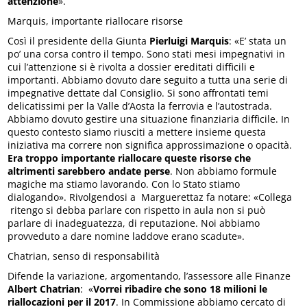
attenzione
».
Marquis, importante riallocare risorse
Così il presidente della Giunta
Pierluigi Marquis
: «E’ stata un
po’ una corsa contro il tempo. Sono stati mesi impegnativi in
cui l’attenzione si è rivolta a dossier ereditati difficili e
importanti. Abbiamo dovuto dare seguito a tutta una serie di
impegnative dettate dal Consiglio. Si sono affrontati temi
delicatissimi per la Valle d’Aosta la ferrovia e l’autostrada.
Abbiamo dovuto gestire una situazione finanziaria difficile. In
questo contesto siamo riusciti a mettere insieme questa
iniziativa ma correre non significa approssimazione o opacità.
Era troppo importante riallocare queste risorse che
altrimenti sarebbero andate perse
. Non abbiamo formule
magiche ma stiamo lavorando. Con lo Stato stiamo
dialogando». Rivolgendosi a Marguerettaz fa notare: «Collega
ritengo si debba parlare con rispetto in aula non si può
parlare di inadeguatezza, di reputazione. Noi abbiamo
provveduto a dare nomine laddove erano scadute».
Chatrian, senso di responsabilità
Difende la variazione, argomentando, l’assessore alle Finanze
Albert Chatrian
: «
Vorrei ribadire che sono 18 milioni le
riallocazioni per il 2017
. In Commissione abbiamo cercato di