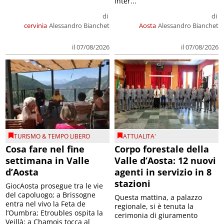
inter...
di
di
cervinia
Alessandro Bianchet
Aosta
Alessandro Bianchet
il 07/08/2026
il 07/08/2026
TURISMO & TEMPO LIBERO
ATTUALITA'
Cosa fare nel fine
Corpo forestale della
settimana in Valle
Valle d’Aosta: 12 nuovi
d’Aosta
agenti in servizio in 8
stazioni
GiocAosta prosegue tra le vie
del capoluogo; a Brissogne
Questa mattina, a palazzo
entra nel vivo la Feta de
regionale, si è tenuta la
l’Oumbra; Etroubles ospita la
cerimonia di giuramento
Veillà; a Chamois tocca al