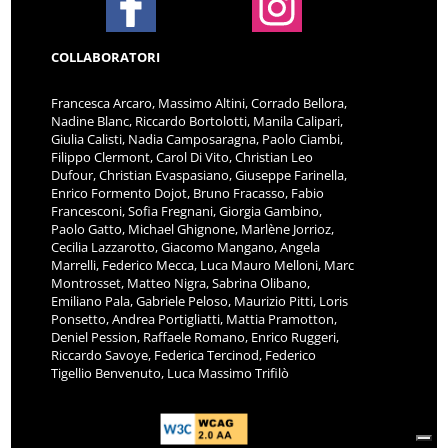
COLLABORATORI
Francesca Arcaro, Massimo Altini, Corrado Bellora,
Nadine Blanc, Riccardo Bortolotti, Manila Calipari,
Giulia Calisti, Nadia Camposaragna, Paolo Ciambi,
Filippo Clermont, Carol Di Vito, Christian Leo
Dufour, Christian Evaspasiano, Giuseppe Farinella,
Enrico Formento Dojot, Bruno Fracasso, Fabio
Francesconi, Sofia Fregnani, Giorgia Gambino,
Paolo Gatto, Michael Ghignone, Marlène Jorrioz,
Cecilia Lazzarotto, Giacomo Mangano, Angela
Marrelli, Federico Mecca, Luca Mauro Melloni, Marc
Montrosset, Matteo Nigra, Sabrina Olibano,
Emiliano Pala, Gabriele Peloso, Maurizio Pitti, Loris
Ponsetto, Andrea Portigliatti, Mattia Pramotton,
Deniel Pession, Raffaele Romano, Enrico Ruggeri,
Riccardo Savoye, Federica Tercinod, Federico
Tigellio Benvenuto, Luca Massimo Trifilò