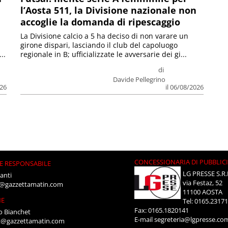
l’Aosta 511, la Divisione nazionale non
accoglie la domanda di ripescaggio
La Divisione calcio a 5 ha deciso di non varare un
girone dispari, lasciando il club del capoluogo
..
regionale in B; ufficializzate le avversarie dei gi...
di
Davide Pellegrino
026
il 06/08/2026
CONCESSIONARIA DI PUBBLIC
E RESPONSABILE
LG PRESSE S.R.
anti
via Festaz, 52
i@gazzettamatin.com
11100 AOSTA
NE
Tel: 0165.2317
Fax: 0165.1820141
o Bianchet
E-mail
segreteria@lgpresse.co
t@gazzettamatin.com