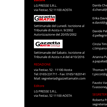
Danila Ch
LG PRESSE S.R.L.
d.chenal@
via Festaz, 52 11100 AOSTA
Erika Davi
e.david@g
Settimanale del Lunedì. Iscrizione al
Tribunale di Aosta n. 9/2002
Davide Pel
Autorizzazione del 20/05/2002
d.pellegr
Cinzia Ti
c.timpan
Settimanale del Sabato. Iscrizione al
Tribunale di Aosta n.4 del 4/10/2016
Arianna P
a.papalia
REDAZIONE
via Festaz, 52 - 11100 Aosta
Thomas Pi
Tel: 0165/231711 - Fax: 0165/1820141
t.piccot@
Mail:
segreteria@gazzettamatin.com
Fausto Va
Editore
f.vassone
LG PRESSE S.R.L.
SEGRETER
via Festaz, 52 11100 AOSTA
Roberta P
segreteri