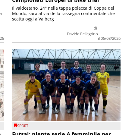
Il valdostano, 24° nella tappa polacca di Coppa del
a
Mondo, sarà al via della rassegna continentale che
scatta oggi a Valberg
di
Davide Pellegrino
026
il 06/08/2026
SPORT
a
Futsal: niente serie A femminile per