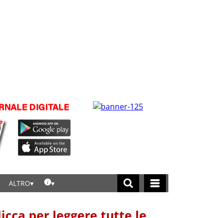
ALTRO
licca per leggere tutte le