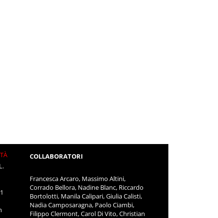
ITÀ
COLLABORATORI
L.
Francesca Arcaro, Massimo Altini,
Corrado Bellora, Nadine Blanc, Riccardo
11
Bortolotti, Manila Calipari, Giulia Calisti,
Nadia Camposaragna, Paolo Ciambi,
m
Filippo Clermont, Carol Di Vito, Christian