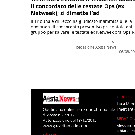
il concordato delle testate Ops (ex
Netweek); si dimette l’ad
Il Tribunale di Lecco ha giudicato inammissibile la
domanda di concordato preventivo presentata dal
gruppo per salvare le testate ex Netweek ora Ops R.
di
Redazione Aosta News
il 06/08/2
DIRETTOR
Luca Merc
l.mercant
Quotidiano online Iscrizione al Tribunale
di Aosta n. 8/2012
REDAZIO
Autorizzazione del 13/12/2012
Alessandr
www.gazzettamatin.com
a.bianche
Editore