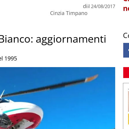
di
il
24/08/2017
n
Cinzia Timpano
C
 Bianco: aggiornamenti
el 1995