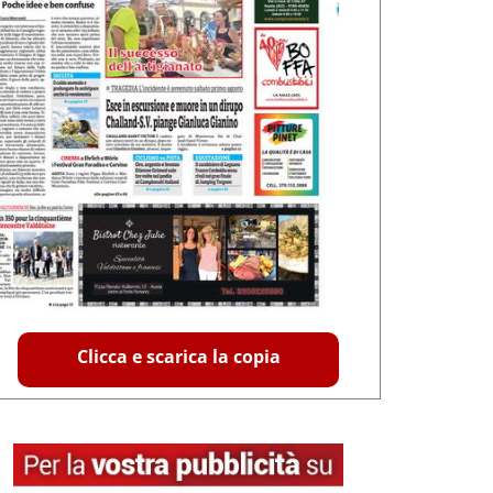
Clicca e scarica la copia