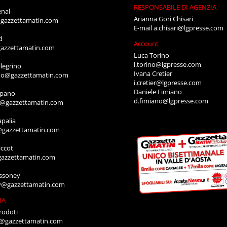
RESPONSABILE DI AGENZIA
enal
Arianna Gori Chisari
gazzettamatin.com
E-mail
a.chisari@lgpresse.com
d
Account
azzettamatin.com
Luca Torino
l.torino@lgpresse.com
legrino
Ivana Cretier
ino@gazzettamatin.com
i.cretier@lgpresse.com
Daniele Fimiano
mpano
d.fimiano@lgpresse.com
o@gazzettamatin.com
apalia
@gazzettamatin.com
ccot
gazzettamatin.com
ssoney
y@gazzettamatin.com
IA
rodoti
a@gazzettamatin.com