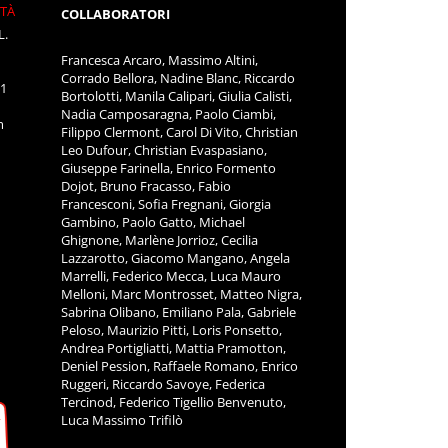
ITÀ
COLLABORATORI
L.
Francesca Arcaro, Massimo Altini,
Corrado Bellora, Nadine Blanc, Riccardo
11
Bortolotti, Manila Calipari, Giulia Calisti,
Nadia Camposaragna, Paolo Ciambi,
m
Filippo Clermont, Carol Di Vito, Christian
Leo Dufour, Christian Evaspasiano,
Giuseppe Farinella, Enrico Formento
Dojot, Bruno Fracasso, Fabio
Francesconi, Sofia Fregnani, Giorgia
Gambino, Paolo Gatto, Michael
Ghignone, Marlène Jorrioz, Cecilia
Lazzarotto, Giacomo Mangano, Angela
Marrelli, Federico Mecca, Luca Mauro
Melloni, Marc Montrosset, Matteo Nigra,
Sabrina Olibano, Emiliano Pala, Gabriele
Peloso, Maurizio Pitti, Loris Ponsetto,
Andrea Portigliatti, Mattia Pramotton,
Deniel Pession, Raffaele Romano, Enrico
Ruggeri, Riccardo Savoye, Federica
Tercinod, Federico Tigellio Benvenuto,
Luca Massimo Trifilò