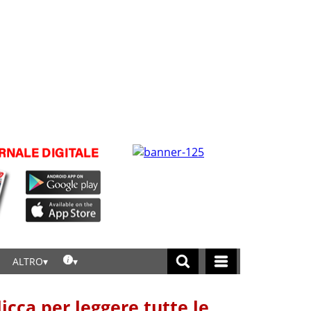
ALTRO
licca per leggere tutte le