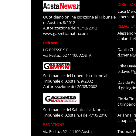
DIRETTOR
Luca Merc
l.mercant
Quotidiano online Iscrizione al Tribunale
di Aosta n. 8/2012
REDAZIO
Autorizzazione del 13/12/2012
Alessandr
www.gazzettamatin.com
a.bianche
Editore
Danila Ch
LG PRESSE S.R.L.
d.chenal@
via Festaz, 52 11100 AOSTA
Erika Davi
e.david@g
Settimanale del Lunedì. Iscrizione al
Tribunale di Aosta n. 9/2002
Davide Pel
Autorizzazione del 20/05/2002
d.pellegr
Cinzia Ti
c.timpan
Settimanale del Sabato. Iscrizione al
Tribunale di Aosta n.4 del 4/10/2016
Arianna P
a.papalia
REDAZIONE
via Festaz, 52 - 11100 Aosta
Thomas Pi