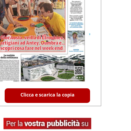
Clicca e scarica la copia