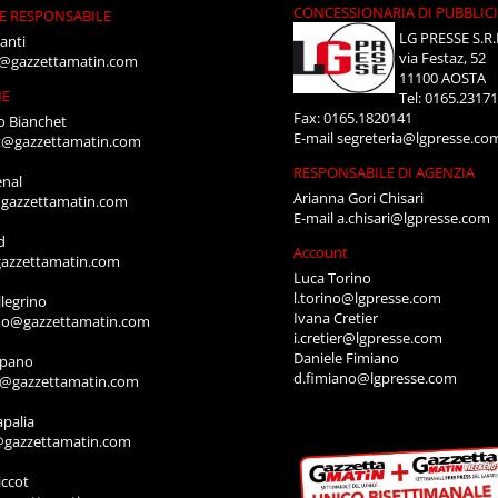
CONCESSIONARIA DI PUBBLIC
E RESPONSABILE
LG PRESSE S.R.
anti
via Festaz, 52
i@gazzettamatin.com
11100 AOSTA
NE
Tel: 0165.2317
Fax: 0165.1820141
o Bianchet
E-mail
segreteria@lgpresse.co
t@gazzettamatin.com
RESPONSABILE DI AGENZIA
enal
Arianna Gori Chisari
gazzettamatin.com
E-mail
a.chisari@lgpresse.com
d
Account
azzettamatin.com
Luca Torino
l.torino@lgpresse.com
legrino
Ivana Cretier
ino@gazzettamatin.com
i.cretier@lgpresse.com
Daniele Fimiano
mpano
d.fimiano@lgpresse.com
o@gazzettamatin.com
apalia
@gazzettamatin.com
ccot