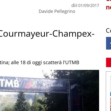
di
il
01/09/2017
n
Davide Pellegrino
C
 la Courmayeur-Champex-
ina; alle 18 di oggi scatterà l'UTMB