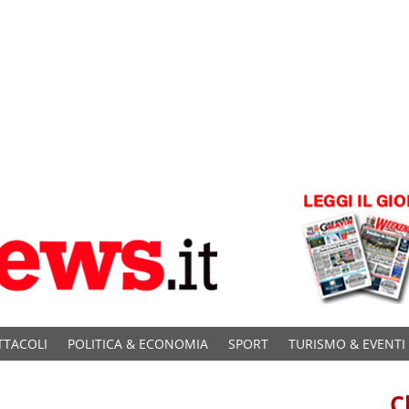
TTACOLI
POLITICA & ECONOMIA
SPORT
TURISMO & EVENTI
C