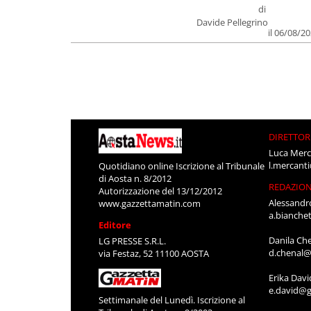
di
Davide Pellegrino
il 06/08/2
DIRETTOR
Luca Merc
l.mercant
Quotidiano online Iscrizione al Tribunale
di Aosta n. 8/2012
REDAZIO
Autorizzazione del 13/12/2012
Alessandr
www.gazzettamatin.com
a.bianche
Editore
Danila Ch
LG PRESSE S.R.L.
d.chenal@
via Festaz, 52 11100 AOSTA
Erika Davi
e.david@g
Settimanale del Lunedì. Iscrizione al