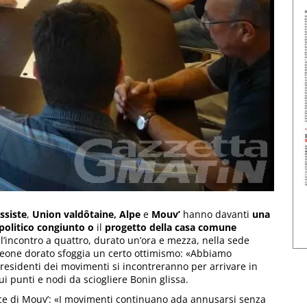
ssiste
,
Union valdôtaine,
Alpe
e
Mouv’
hanno davanti
una
olitico congiunto
o
il
progetto della casa comune
dell’incontro a quattro, durato un’ora e mezza, nella sede
eone dorato sfoggia un certo ottimismo: «Abbiamo
residenti dei movimenti si incontreranno per arrivare in
i punti e nodi da sciogliere Bonin glissa.
ce di Mouv’: «I movimenti continuano ada annusarsi senza