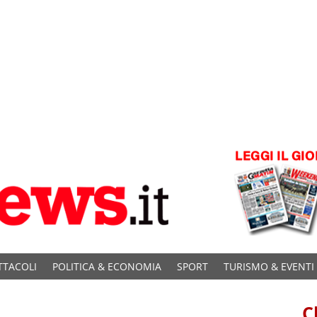
TTACOLI
POLITICA & ECONOMIA
SPORT
TURISMO & EVENTI
C