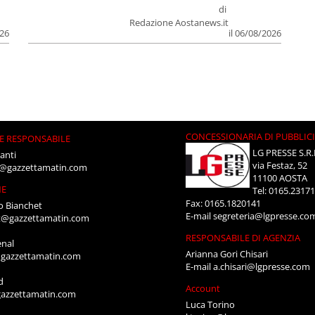
di
Redazione Aostanews.it
026
il 06/08/2026
CONCESSIONARIA DI PUBBLIC
E RESPONSABILE
LG PRESSE S.R.
anti
via Festaz, 52
i@gazzettamatin.com
11100 AOSTA
NE
Tel: 0165.2317
Fax: 0165.1820141
o Bianchet
E-mail
segreteria@lgpresse.co
t@gazzettamatin.com
RESPONSABILE DI AGENZIA
enal
Arianna Gori Chisari
gazzettamatin.com
E-mail
a.chisari@lgpresse.com
d
Account
azzettamatin.com
Luca Torino