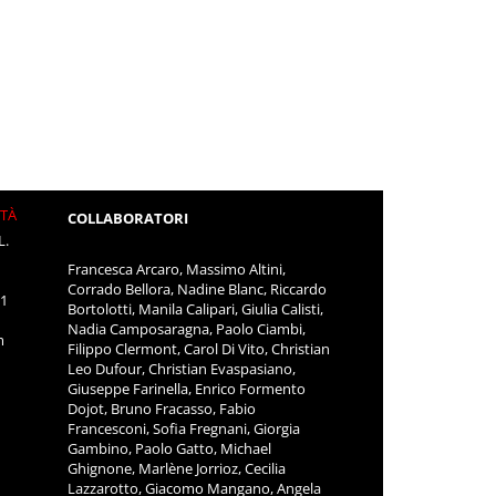
ITÀ
COLLABORATORI
L.
Francesca Arcaro, Massimo Altini,
Corrado Bellora, Nadine Blanc, Riccardo
11
Bortolotti, Manila Calipari, Giulia Calisti,
Nadia Camposaragna, Paolo Ciambi,
m
Filippo Clermont, Carol Di Vito, Christian
Leo Dufour, Christian Evaspasiano,
Giuseppe Farinella, Enrico Formento
Dojot, Bruno Fracasso, Fabio
Francesconi, Sofia Fregnani, Giorgia
Gambino, Paolo Gatto, Michael
Ghignone, Marlène Jorrioz, Cecilia
Lazzarotto, Giacomo Mangano, Angela