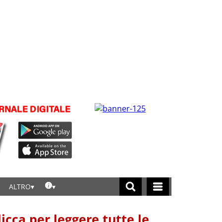
ALTRO
licca per leggere tutte le