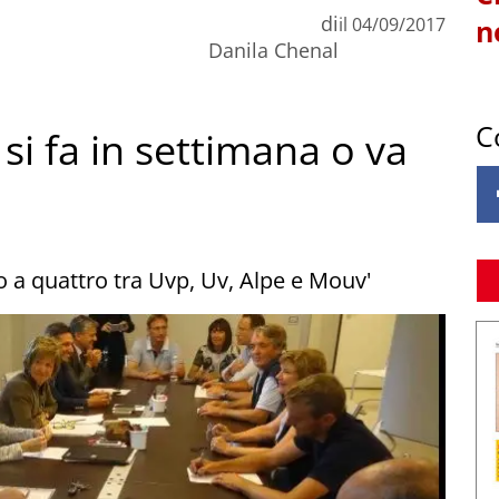
di
il
04/09/2017
n
Danila Chenal
C
si fa in settimana o va
ro a quattro tra Uvp, Uv, Alpe e Mouv'