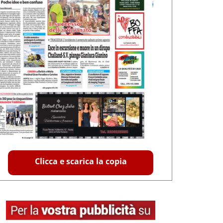
Clicca e scarica la copia