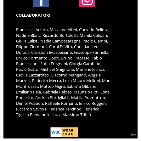
COLLABORATORI
Francesca Arcaro, Massimo Altini, Corrado Bellora,
Nadine Blanc, Riccardo Bortolotti, Manila Calipari,
Giulia Calisti, Nadia Camposaragna, Paolo Ciambi,
Filippo Clermont, Carol Di Vito, Christian Leo
Dufour, Christian Evaspasiano, Giuseppe Farinella,
Enrico Formento Dojot, Bruno Fracasso, Fabio
Francesconi, Sofia Fregnani, Giorgia Gambino,
Paolo Gatto, Michael Ghignone, Marlène Jorrioz,
Cecilia Lazzarotto, Giacomo Mangano, Angela
Marrelli, Federico Mecca, Luca Mauro Melloni, Marc
Montrosset, Matteo Nigra, Sabrina Olibano,
Emiliano Pala, Gabriele Peloso, Maurizio Pitti, Loris
Ponsetto, Andrea Portigliatti, Mattia Pramotton,
Deniel Pession, Raffaele Romano, Enrico Ruggeri,
Riccardo Savoye, Federica Tercinod, Federico
Tigellio Benvenuto, Luca Massimo Trifilò