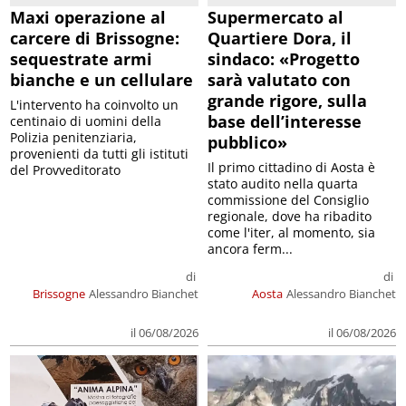
Maxi operazione al
Supermercato al
carcere di Brissogne:
Quartiere Dora, il
sequestrate armi
sindaco: «Progetto
bianche e un cellulare
sarà valutato con
grande rigore, sulla
L'intervento ha coinvolto un
base dell’interesse
centinaio di uomini della
Polizia penitenziaria,
pubblico»
provenienti da tutti gli istituti
Il primo cittadino di Aosta è
del Provveditorato
stato audito nella quarta
commissione del Consiglio
regionale, dove ha ribadito
come l'iter, al momento, sia
ancora ferm...
di
di
Brissogne
Alessandro Bianchet
Aosta
Alessandro Bianchet
il 06/08/2026
il 06/08/2026