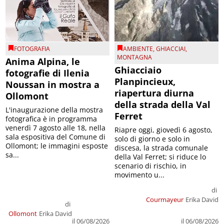
FOTOGRAFIA
AMBIENTE
,
GHIACCIAI
,
MONTAGNA
Anima Alpina, le
Ghiacciaio
fotografie di Ilenia
Planpincieux,
Noussan in mostra a
riapertura diurna
Ollomont
della strada della Val
L'inaugurazione della mostra
Ferret
fotografica è in programma
venerdì 7 agosto alle 18, nella
Riapre oggi, giovedì 6 agosto,
sala espositiva del Comune di
solo di giorno e solo in
Ollomont; le immagini esposte
discesa, la strada comunale
sa...
della Val Ferret; si riduce lo
scenario di rischio, in
movimento u...
di
Courmayeur
Erika David
di
Ollomont
Erika David
il 06/08/2026
il 06/08/2026