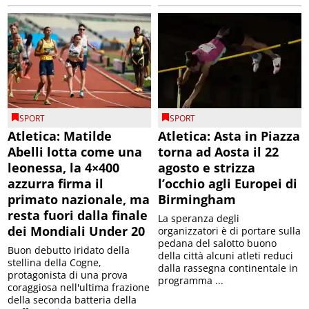
SPORT
SPORT
Atletica: Matilde
Atletica: Asta in Piazza
Abelli lotta come una
torna ad Aosta il 22
leonessa, la 4×400
agosto e strizza
azzurra firma il
l’occhio agli Europei di
primato nazionale, ma
Birmingham
resta fuori dalla finale
La speranza degli
dei Mondiali Under 20
organizzatori è di portare sulla
pedana del salotto buono
Buon debutto iridato della
della città alcuni atleti reduci
stellina della Cogne,
dalla rassegna continentale in
protagonista di una prova
programma ...
coraggiosa nell'ultima frazione
della seconda batteria della