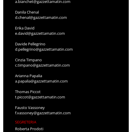
a.bianchet@gazzettamatin.com
Danila Chenal
d.chenal@gazzettamatin.com
Erika David
e.david@gazzettamatin.com
Davide Pellegrino
d.pellegrino@gazzettamatin.com
Cinzia Timpano
c.timpano@gazzettamatin.com
Arianna Papalia
a.papalia@gazzettamatin.com
Thomas Piccot
t.piccot@gazzettamatin.com
Fausto Vassoney
f.vassoney@gazzettamatin.com
SEGRETERIA
Roberta Prodoti