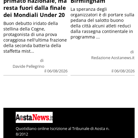
primato nazionale, ma
Birmingham
resta fuori dalla finale
La speranza degli
dei Mondiali Under 20
organizzatori è di portare sulla
pedana del salotto buono
Buon debutto iridato della
della città alcuni atleti reduci
stellina della Cogne,
dalla rassegna continentale in
protagonista di una prova
programma ...
coraggiosa nell'ultima frazione
della seconda batteria della
staffetta mist...
di
Redazione Aostanews.it
di
Davide Pellegrino
il 06/08/2026
il 06/08/2026
Quotidiano online Iscrizione al Tribunale di Aosta n.
8/2012