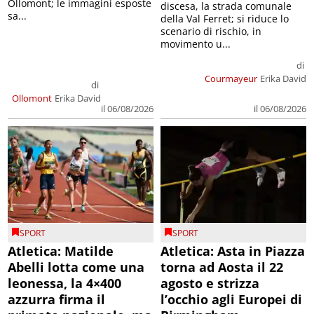
Ollomont; le immagini esposte
discesa, la strada comunale
sa...
della Val Ferret; si riduce lo
scenario di rischio, in
movimento u...
di
Courmayeur
Erika David
di
Ollomont
Erika David
il 06/08/2026
il 06/08/2026
SPORT
SPORT
Atletica: Matilde
Atletica: Asta in Piazza
Abelli lotta come una
torna ad Aosta il 22
leonessa, la 4×400
agosto e strizza
azzurra firma il
l’occhio agli Europei di