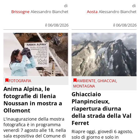
di
di
Brissogne
Alessandro Bianchet
Aosta
Alessandro Bianchet
il 06/08/2026
il 06/08/2026
FOTOGRAFIA
AMBIENTE
,
GHIACCIAI
,
MONTAGNA
Anima Alpina, le
Ghiacciaio
fotografie di Ilenia
Planpincieux,
Noussan in mostra a
riapertura diurna
Ollomont
della strada della Val
L'inaugurazione della mostra
Ferret
fotografica è in programma
venerdì 7 agosto alle 18, nella
Riapre oggi, giovedì 6 agosto,
sala espositiva del Comune di
solo di giorno e solo in