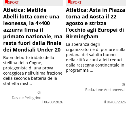
SPORT
SPORT
Atletica: Matilde
Atletica: Asta in Piazza
Abelli lotta come una
torna ad Aosta il 22
leonessa, la 4×400
agosto e strizza
azzurra firma il
l’occhio agli Europei di
primato nazionale, ma
Birmingham
resta fuori dalla finale
La speranza degli
dei Mondiali Under 20
organizzatori è di portare sulla
pedana del salotto buono
Buon debutto iridato della
della città alcuni atleti reduci
stellina della Cogne,
dalla rassegna continentale in
protagonista di una prova
programma ...
coraggiosa nell'ultima frazione
della seconda batteria della
staffetta mist...
di
Redazione Aostanews.it
di
Davide Pellegrino
il 06/08/2026
il 06/08/2026