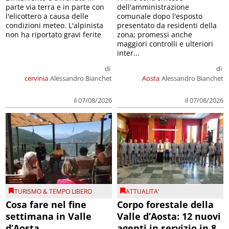
parte via terra e in parte con
dell'amministrazione
l'elicottero a causa delle
comunale dopo l'esposto
condizioni meteo. L'alpinista
presentato da residenti della
non ha riportato gravi ferite
zona; promessi anche
maggiori controlli e ulteriori
inter...
di
di
cervinia
Alessandro Bianchet
Aosta
Alessandro Bianchet
il 07/08/2026
il 07/08/2026
TURISMO & TEMPO LIBERO
ATTUALITA'
Cosa fare nel fine
Corpo forestale della
settimana in Valle
Valle d’Aosta: 12 nuovi
d’Aosta
agenti in servizio in 8