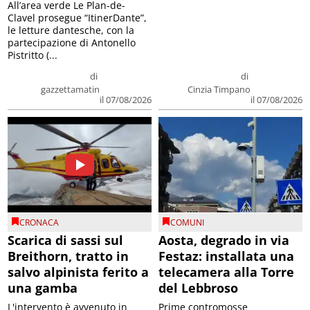
All’area verde Le Plan-de-
Clavel prosegue “ItinerDante”,
le letture dantesche, con la
partecipazione di Antonello
Pistritto (...
di
di
gazzettamatin
Cinzia Timpano
il 07/08/2026
il 07/08/2026
CRONACA
COMUNI
Scarica di sassi sul
Aosta, degrado in via
Breithorn, tratto in
Festaz: installata una
salvo alpinista ferito a
telecamera alla Torre
una gamba
del Lebbroso
L'intervento è avvenuto in
Prime contromosse