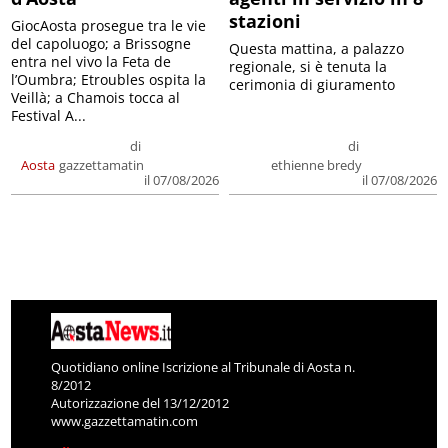
stazioni
GiocAosta prosegue tra le vie
del capoluogo; a Brissogne
Questa mattina, a palazzo
entra nel vivo la Feta de
regionale, si è tenuta la
l’Oumbra; Etroubles ospita la
cerimonia di giuramento
Veillà; a Chamois tocca al
Festival A...
di
di
Aosta
gazzettamatin
ethienne bredy
il 07/08/2026
il 07/08/2026
Quotidiano online Iscrizione al Tribunale di Aosta n.
8/2012
Autorizzazione del 13/12/2012
www.gazzettamatin.com