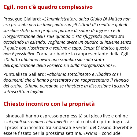
Cgil, non c’è quadro complessivo
Prosegue Giallard: «
L’amministratore unico Giulio Di Matteo non
era presente perché impegnato con gli Istituti di credito e quindi
sarebbe stato poco proficuo parlare di salari di ingresso e di
riorganizzazione delle sale quando ci sta sfuggendo quanto sta
accadendo in azienda
.
Vogliamo avere un quadro di insieme senza
il quale non riusciremo a venirne a capo. Senza Di Matteo questo
non è possibile
». Torna a ribadire la rappresentante della Cgil:
«
Di fatto abbiamo avuto uno scambio sia sullo stato
dell’applicazione della Fornero sia sulla riorganizzazione
».
Puntualizza Gaillard: «
abbiamo sottolineato e ribadito che i
documenti che ci hanno presentato non rappresentano il rilancio
del casino. Stiamo pensando se rimettere in discussione l’accordo
sottoscritto a luglio
».
Chiesto incontro con la proprietà
I sindacati hanno espresso perplessità sul gioco live e online
«
sui quali vorremmo chiariment
i» e sul contratto primi ingressi.
Il prossimo incontro tra sindacati e vertici del Casinò dovrebbe
essere fissato per la prossima settima. «
Prima
– conclude