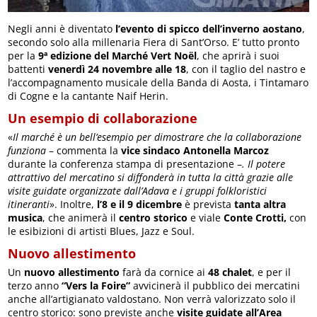
Negli anni è diventato
l’evento di spicco dell’inverno aostano
,
secondo solo alla millenaria Fiera di Sant’Orso. E’ tutto pronto
per la
9ª edizione del Marché Vert Noël
, che aprirà i suoi
battenti
venerdì 24 novembre alle 18
, con il taglio del nastro e
l’accompagnamento musicale della Banda di Aosta, i Tintamaro
di Cogne e la cantante Naif Herin.
Un esempio di collaborazione
«
Il marché è un bell’esempio per dimostrare che la collaborazione
funziona
– commenta la
vice sindaco Antonella Marcoz
durante la conferenza stampa di presentazione –
. Il potere
attrattivo del mercatino si diffonderà in tutta la città grazie alle
visite guidate organizzate dall’Adava e i gruppi folkloristici
itineranti
». Inoltre,
l’8 e il 9 dicembre
è prevista
tanta altra
musica
, che animerà il
centro storico
e viale
Conte Crotti,
con
le esibizioni di artisti Blues, Jazz e Soul.
Nuovo allestimento
Un
nuovo allestimento
farà da cornice ai
48 chalet
, e per il
terzo anno
“Vers la Foire”
avvicinerà il pubblico dei mercatini
anche all’artigianato valdostano. Non verrà valorizzato solo il
centro storico: sono previste anche
visite guidate all’Area