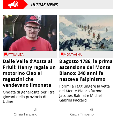
ULTIME NEWS
ATTUALITA'
MONTAGNA
Dalle Valle d’Aosta al
8 agosto 1786, la prima
Friuli: Henry regala un
ascensione del Monte
motorino Ciao ai
Bianco: 240 anni fa
ragazzini che
nasceva l’alpinismo
vendevano limonata
I primi a raggiungere la vetta
del Monte Bianco furono
Ondata di generosità per i tre
Jacques Balmat e Michel
giovani della provincia di
Gabriel Paccard
Udine
di
di
Cinzia Timpano
Cinzia Timpano