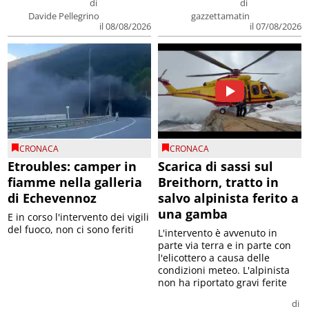
di
di
Davide Pellegrino
gazzettamatin
il 08/08/2026
il 07/08/2026
CRONACA
CRONACA
Etroubles: camper in
Scarica di sassi sul
fiamme nella galleria
Breithorn, tratto in
di Echevennoz
salvo alpinista ferito a
una gamba
E in corso l'intervento dei vigili
del fuoco, non ci sono feriti
L'intervento è avvenuto in
parte via terra e in parte con
l'elicottero a causa delle
condizioni meteo. L'alpinista
non ha riportato gravi ferite
di