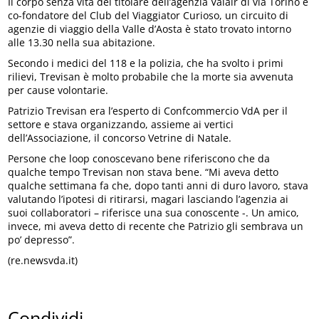
Il corpo senza vita del titolare dell’agenzia Valair di via Torino e
co-fondatore del Club del Viaggiator Curioso, un circuito di
agenzie di viaggio della Valle d’Aosta è stato trovato intorno
alle 13.30 nella sua abitazione.
Secondo i medici del 118 e la polizia, che ha svolto i primi
rilievi, Trevisan è molto probabile che la morte sia avvenuta
per cause volontarie.
Patrizio Trevisan era l’esperto di Confcommercio VdA per il
settore e stava organizzando, assieme ai vertici
dell’Associazione, il concorso Vetrine di Natale.
Persone che loop conoscevano bene riferiscono che da
qualche tempo Trevisan non stava bene. “Mi aveva detto
qualche settimana fa che, dopo tanti anni di duro lavoro, stava
valutando l’ipotesi di ritirarsi, magari lasciando l’agenzia ai
suoi collaboratori – riferisce una sua conoscente -. Un amico,
invece, mi aveva detto di recente che Patrizio gli sembrava un
po’ depresso”.
(re.newsvda.it)
Condividi