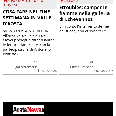
APPUNTAMENTI
,
OGGI &
CRONACA
DOMANI
Etroubles: camper in
COSA FARE NEL FINE
fiamme nella galleria
SETTIMANA IN VALLE
di Echevennoz
D’AOSTA
E in corso l'intervento dei vigili
SABATO 8 AGOSTO ALLEIN –
del fuoco, non ci sono feriti
All’area verde Le Plan-de-
Clavel prosegue “ItinerDante”,
le letture dantesche, con la
partecipazione di Antonello
Pistritto (...
di
di
gazzettamatin
Cinzia Timpano
il 07/08/2026
il 07/08/2026