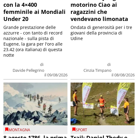
con la 4×400
motorino Ciao ai
femminile ai Mondiali
ragazzini che
Under 20
vendevano limonata
Grande prestazione delle
Ondata di generosità per i tre
azzurre - con tanto di record
giovani della provincia di
nazionale - sulla pista di
Udine
Eugene, la gara per l'oro alle
23.42 (ora italiana) di questa
notte
di
di
Davide Pellegrino
Cinzia Timpano
il 09/08/2026
il 08/08/2026
MONTAGNA
SPORT
8 agosto 1786, la prima
Trail: Daniel Thedy e