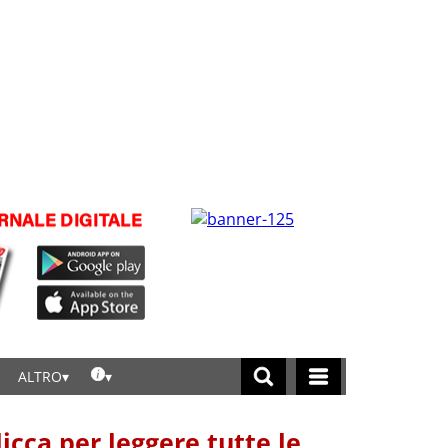
ALTRO
licca per leggere tutte le