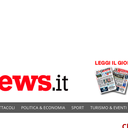
TTACOLI
POLITICA & ECONOMIA
SPORT
TURISMO & EVENTI
C