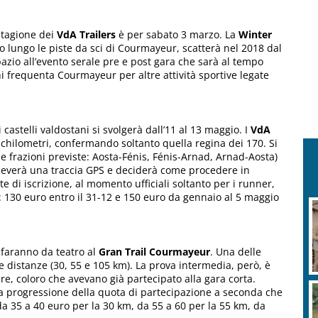
stagione dei
VdA Trailers
è per sabato 3 marzo. La
Winter
ivo lungo le piste da sci di Courmayeur, scatterà nel 2018 dal
azio all’evento serale pre e post gara che sarà al tempo
hi frequenta Courmayeur per altre attività sportive legate
castelli valdostani si svolgerà dall’11 al 13 maggio. I
VdA
 chilometri, confermando soltanto quella regina dei 170. Si
le frazioni previste: Aosta-Fénis, Fénis-Arnad, Arnad-Aosta)
iceverà una traccia GPS e deciderà come procedere in
 di iscrizione, al momento ufficiali soltanto per i runner,
: 130 euro entro il 31-12 e 150 euro da gennaio al 5 maggio
e faranno da teatro al
Gran Trail Courmayeur
. Una delle
e distanze (30, 55 e 105 km). La prova intermedia, però, è
re, coloro che avevano già partecipato alla gara corta.
a progressione della quota di partecipazione a seconda che
 da 35 a 40 euro per la 30 km, da 55 a 60 per la 55 km, da