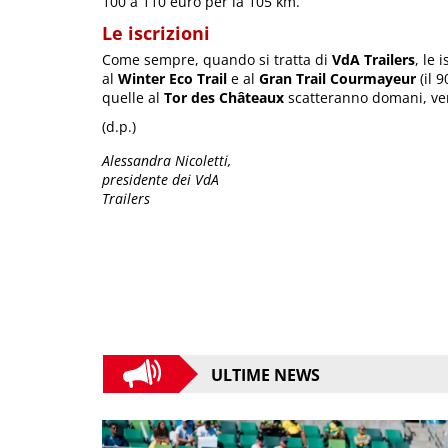
100 a 110 euro per la 105 km.
Le iscrizioni
Come sempre, quando si tratta di
VdA Trailers
, le 
al
Winter Eco Trail
e al
Gran Trail Courmayeur
(il 
quelle al
Tor des Châteaux
scatteranno domani, ve
(d.p.)
Alessandra Nicoletti,
presidente dei VdA
Trailers
ULTIME NEWS