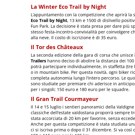
La Winter Eco Trail by Night
L’appuntamento con la competizione che aprirà la 
Eco Trail by Night
, 13 km e 1500 di dislivello posit
Fun Park. La decisione è stata presa per dare più sp
stesso festa-incontro-convivialità per coinvolgere c
alla neve. Il costo di iscrizione è di 35 euro.
Il Tor des Châteaux
La seconda edizione della gara di corsa che unisce i 
Trailers
hanno deciso di abolire la distanza dei 100
potrà partecipare individualmente, in staffetta (tre 
o in mountain bike. Per questa novità, ogni biker r
completa autonomia lungo l’intero percorso. Le quote
sono studiate per premiare chi aderisce in anticipo
per i singoli; 150 euro e 180 euro per le squadre.
Il Gran Trail Courmayeur
Il 14 e 15 luglio i sentieri panoramici della Valdign
classiche dell’estate valdostana proporrà sempre tr
stata accorciata di 20 km per favorire, senza eccede
Anche per questa competizione è stata studiata un
ci si iscriva prima o dopo il 31 dicembre. Si va così