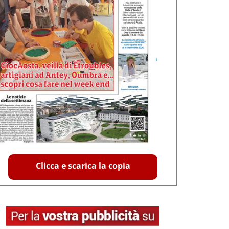
Clicca e scarica la copia