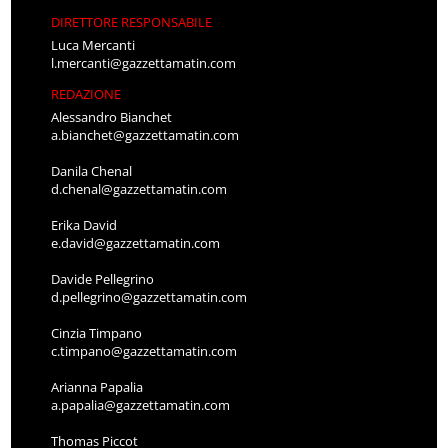
DIRETTORE RESPONSABILE
Luca Mercanti
l.mercanti@gazzettamatin.com
REDAZIONE
Alessandro Bianchet
a.bianchet@gazzettamatin.com
Danila Chenal
d.chenal@gazzettamatin.com
Erika David
e.david@gazzettamatin.com
Davide Pellegrino
d.pellegrino@gazzettamatin.com
Cinzia Timpano
c.timpano@gazzettamatin.com
Arianna Papalia
a.papalia@gazzettamatin.com
Thomas Piccot