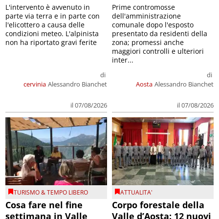
L'intervento è avvenuto in
Prime contromosse
parte via terra e in parte con
dell'amministrazione
l'elicottero a causa delle
comunale dopo l'esposto
condizioni meteo. L'alpinista
presentato da residenti della
non ha riportato gravi ferite
zona; promessi anche
maggiori controlli e ulteriori
inter...
di
di
cervinia
Alessandro Bianchet
Aosta
Alessandro Bianchet
il 07/08/2026
il 07/08/2026
TURISMO & TEMPO LIBERO
ATTUALITA'
Cosa fare nel fine
Corpo forestale della
settimana in Valle
Valle d’Aosta: 12 nuovi