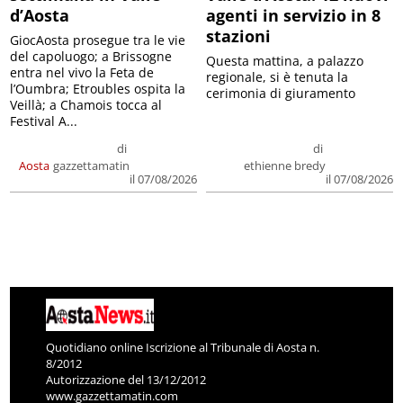
d’Aosta
agenti in servizio in 8
stazioni
GiocAosta prosegue tra le vie
del capoluogo; a Brissogne
Questa mattina, a palazzo
entra nel vivo la Feta de
regionale, si è tenuta la
l’Oumbra; Etroubles ospita la
cerimonia di giuramento
Veillà; a Chamois tocca al
Festival A...
di
di
Aosta
gazzettamatin
ethienne bredy
il 07/08/2026
il 07/08/2026
Quotidiano online Iscrizione al Tribunale di Aosta n.
8/2012
Autorizzazione del 13/12/2012
www.gazzettamatin.com