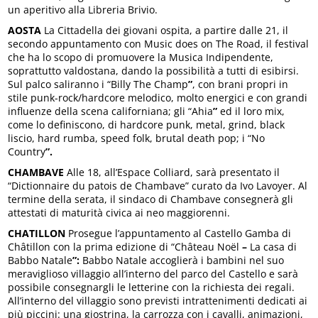
un aperitivo alla Libreria Brivio.
AOSTA
La Cittadella dei giovani ospita, a partire dalle 21, il
secondo appuntamento con Music does on The Road, il festival
che ha lo scopo di promuovere la Musica Indipendente,
soprattutto valdostana, dando la possibilità a tutti di esibirsi.
Sul palco saliranno i “Billy The Champ
”
, con brani propri in
stile punk-rock/hardcore melodico, molto energici e con grandi
influenze della scena californiana; gli “Ahia
”
ed il loro mix,
come lo definiscono, di hardcore punk, metal, grind, black
liscio, hard rumba, speed folk, brutal death pop; i “No
Country
”.
CHAMBAVE
Alle 18, all’Espace Colliard, sarà presentato il
“Dictionnaire du patois de Chambave” curato da Ivo Lavoyer. Al
termine della serata, il sindaco di Chambave consegnerà gli
attestati di maturità civica ai neo maggiorenni.
CHATILLON
Prosegue l’appuntamento al Castello Gamba di
Châtillon con la prima edizione di “Château Noël
–
La casa di
Babbo Natale
”:
Babbo Natale accoglierà i bambini nel suo
meraviglioso villaggio all’interno del parco del Castello e sarà
possibile consegnargli le letterine con la richiesta dei regali.
All’interno del villaggio sono previsti intrattenimenti dedicati ai
più piccini: una giostrina, la carrozza con i cavalli, animazioni,