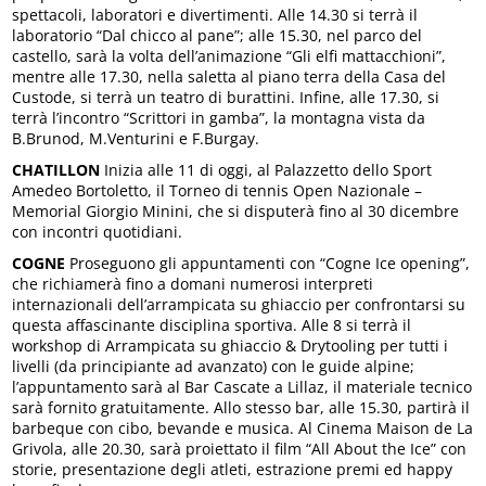
spettacoli, laboratori e divertimenti. Alle 14.30 si terrà il
laboratorio “Dal chicco al pane”; alle 15.30, nel parco del
castello, sarà la volta dell’animazione “Gli elfi mattacchioni”,
mentre alle 17.30, nella saletta al piano terra della Casa del
Custode, si terrà un teatro di burattini. Infine, alle 17.30, si
terrà l’incontro “Scrittori in gamba”, la montagna vista da
B.Brunod, M.Venturini e F.Burgay.
CHATILLON
Inizia alle 11 di oggi, al Palazzetto dello Sport
Amedeo Bortoletto, il Torneo di tennis Open Nazionale –
Memorial Giorgio Minini, che si disputerà fino al 30 dicembre
con incontri quotidiani.
COGNE
Proseguono gli appuntamenti con “Cogne Ice opening”,
che richiamerà fino a domani numerosi interpreti
internazionali dell’arrampicata su ghiaccio per confrontarsi su
questa affascinante disciplina sportiva. Alle 8 si terrà il
workshop di Arrampicata su ghiaccio & Drytooling per tutti i
livelli (da principiante ad avanzato) con le guide alpine;
l’appuntamento sarà al Bar Cascate a Lillaz, il materiale tecnico
sarà fornito gratuitamente. Allo stesso bar, alle 15.30, partirà il
barbeque con cibo, bevande e musica. Al Cinema Maison de La
Grivola, alle 20.30, sarà proiettato il film “All About the Ice” con
storie, presentazione degli atleti, estrazione premi ed happy