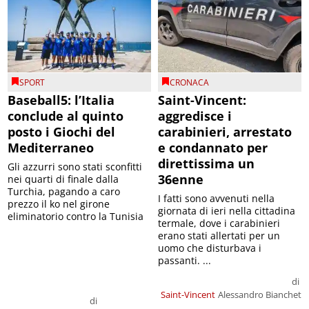
SPORT
CRONACA
Baseball5: l’Italia
Saint-Vincent:
conclude al quinto
aggredisce i
posto i Giochi del
carabinieri, arrestato
Mediterraneo
e condannato per
direttissima un
Gli azzurri sono stati sconfitti
36enne
nei quarti di finale dalla
Turchia, pagando a caro
I fatti sono avvenuti nella
prezzo il ko nel girone
giornata di ieri nella cittadina
eliminatorio contro la Tunisia
termale, dove i carabinieri
erano stati allertati per un
uomo che disturbava i
passanti. ...
di
Saint-Vincent
Alessandro Bianchet
di