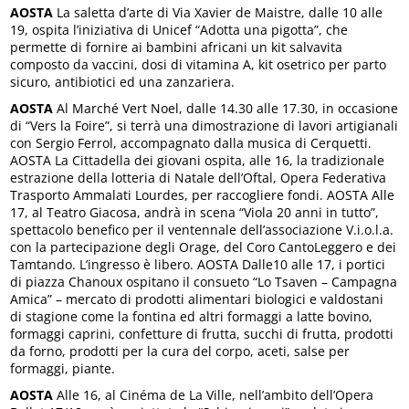
AOSTA
La saletta d’arte di Via Xavier de Maistre, dalle 10 alle
19, ospita l’iniziativa di Unicef “Adotta una pigotta”, che
permette di fornire ai bambini africani un kit salvavita
composto da vaccini, dosi di vitamina A, kit osetrico per parto
sicuro, antibiotici ed una zanzariera.
AOSTA
Al Marché Vert Noel, dalle 14.30 alle 17.30, in occasione
di “Vers la Foire”, si terrà una dimostrazione di lavori artigianali
con Sergio Ferrol, accompagnato dalla musica di Cerquetti.
AOSTA La Cittadella dei giovani ospita, alle 16, la tradizionale
estrazione della lotteria di Natale dell’Oftal, Opera Federativa
Trasporto Ammalati Lourdes, per raccogliere fondi. AOSTA Alle
17, al Teatro Giacosa, andrà in scena “Viola 20 anni in tutto”,
spettacolo benefico per il ventennale dell’associazione V.i.o.l.a.
con la partecipazione degli Orage, del Coro CantoLeggero e dei
Tamtando. L’ingresso è libero. AOSTA Dalle10 alle 17, i portici
di piazza Chanoux ospitano il consueto “Lo Tsaven – Campagna
Amica” – mercato di prodotti alimentari biologici e valdostani
di stagione come la fontina ed altri formaggi a latte bovino,
formaggi caprini, confetture di frutta, succhi di frutta, prodotti
da forno, prodotti per la cura del corpo, aceti, salse per
formaggi, piante.
AOSTA
Alle 16, al Cinéma de La Ville, nell’ambito dell’Opera