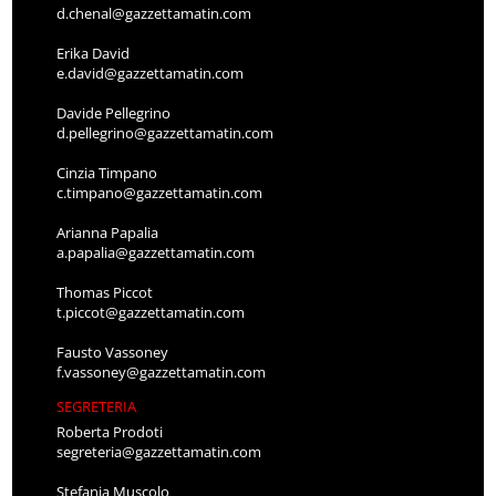
d.chenal@gazzettamatin.com
Erika David
e.david@gazzettamatin.com
Davide Pellegrino
d.pellegrino@gazzettamatin.com
Cinzia Timpano
c.timpano@gazzettamatin.com
Arianna Papalia
a.papalia@gazzettamatin.com
Thomas Piccot
t.piccot@gazzettamatin.com
Fausto Vassoney
f.vassoney@gazzettamatin.com
SEGRETERIA
Roberta Prodoti
segreteria@gazzettamatin.com
Stefania Muscolo