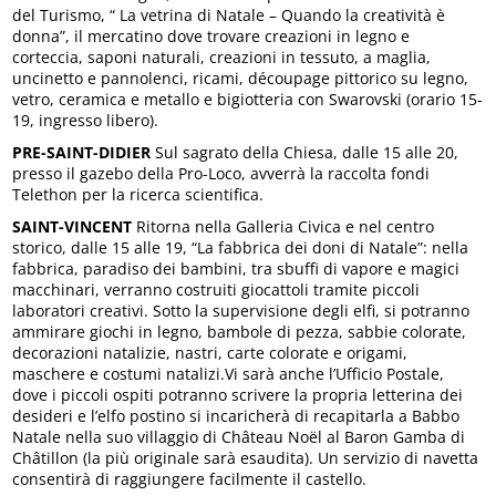
del Turismo, “ La vetrina di Natale – Quando la creatività è
donna”, il mercatino dove trovare creazioni in legno e
corteccia, saponi naturali, creazioni in tessuto, a maglia,
uncinetto e pannolenci, ricami, découpage pittorico su legno,
vetro, ceramica e metallo e bigiotteria con Swarovski (orario 15-
19, ingresso libero).
PRE-SAINT-DIDIER
Sul sagrato della Chiesa, dalle 15 alle 20,
presso il gazebo della Pro-Loco, avverrà la raccolta fondi
Telethon per la ricerca scientifica.
SAINT-VINCENT
Ritorna nella Galleria Civica e nel centro
storico, dalle 15 alle 19, “La fabbrica dei doni di Natale”: nella
fabbrica, paradiso dei bambini, tra sbuffi di vapore e magici
macchinari, verranno costruiti giocattoli tramite piccoli
laboratori creativi. Sotto la supervisione degli elfi, si potranno
ammirare giochi in legno, bambole di pezza, sabbie colorate,
decorazioni natalizie, nastri, carte colorate e origami,
maschere e costumi natalizi.Vi sarà anche l’Ufficio Postale,
dove i piccoli ospiti potranno scrivere la propria letterina dei
desideri e l’elfo postino si incaricherà di recapitarla a Babbo
Natale nella suo villaggio di Château Noël al Baron Gamba di
Châtillon (la più originale sarà esaudita). Un servizio di navetta
consentirà di raggiungere facilmente il castello.