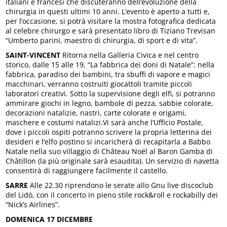
italiani e francesi che discuteranno dell’evoluzione della
chirurgia in questi ultimi 10 anni. L’evento è aperto a tutti e,
per l’occasione, si potrà visitare la mostra fotografica dedicata
al celebre chirurgo e sarà presentato libro di Tiziano Trevisan
“Umberto parini, maestro di chirurgia, di sport e di vita”.
SAINT-VINCENT
Ritorna nella Galleria Civica e nel centro
storico, dalle 15 alle 19, “La fabbrica dei doni di Natale”: nella
fabbrica, paradiso dei bambini, tra sbuffi di vapore e magici
macchinari, verranno costruiti giocattoli tramite piccoli
laboratori creativi. Sotto la supervisione degli elfi, si potranno
ammirare giochi in legno, bambole di pezza, sabbie colorate,
decorazioni natalizie, nastri, carte colorate e origami,
maschere e costumi natalizi.Vi sarà anche l’Ufficio Postale,
dove i piccoli ospiti potranno scrivere la propria letterina dei
desideri e l’elfo postino si incaricherà di recapitarla a Babbo
Natale nella suo villaggio di Château Noël al Baron Gamba di
Châtillon (la più originale sarà esaudita). Un servizio di navetta
consentirà di raggiungere facilmente il castello.
SARRE
Alle 22.30 riprendono le serate allo Gnu live discoclub
del Lidò, con il concerto in pieno stile rock&roll e rockabilly dei
“Nick’s Airlines”.
DOMENICA 17 DICEMBRE