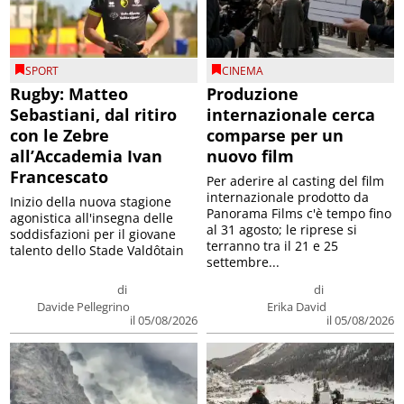
SPORT
CINEMA
Rugby: Matteo
Produzione
Sebastiani, dal ritiro
internazionale cerca
con le Zebre
comparse per un
all’Accademia Ivan
nuovo film
Francescato
Per aderire al casting del film
internazionale prodotto da
Inizio della nuova stagione
Panorama Films c'è tempo fino
agonistica all'insegna delle
al 31 agosto; le riprese si
soddisfazioni per il giovane
terranno tra il 21 e 25
talento dello Stade Valdôtain
settembre...
di
di
Davide Pellegrino
Erika David
il 05/08/2026
il 05/08/2026