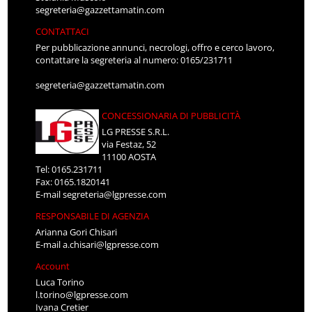
segreteria@gazzettamatin.com
CONTATTACI
Per pubblicazione annunci, necrologi, offro e cerco lavoro,
contattare la segreteria al numero: 0165/231711
segreteria@gazzettamatin.com
CONCESSIONARIA DI PUBBLICITÀ
LG PRESSE S.R.L.
via Festaz, 52
11100 AOSTA
Tel: 0165.231711
Fax: 0165.1820141
E-mail
segreteria@lgpresse.com
RESPONSABILE DI AGENZIA
Arianna Gori Chisari
E-mail
a.chisari@lgpresse.com
Account
Luca Torino
l.torino@lgpresse.com
Ivana Cretier