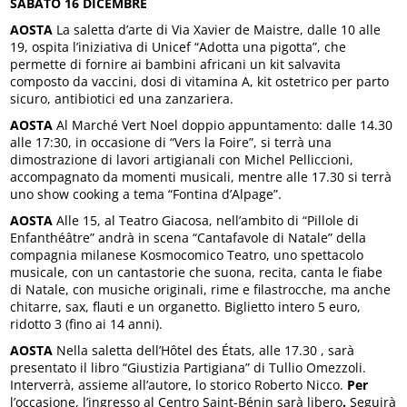
SABATO 16 DICEMBRE
AOSTA
La saletta d’arte di Via Xavier de Maistre, dalle 10 alle
19, ospita l’iniziativa di Unicef “Adotta una pigotta”, che
permette di fornire ai bambini africani un kit salvavita
composto da vaccini, dosi di vitamina A, kit ostetrico per parto
sicuro, antibiotici ed una zanzariera.
AOSTA
Al Marché Vert Noel doppio appuntamento: dalle 14.30
alle 17:30, in occasione di “Vers la Foire”, si terrà una
dimostrazione di lavori artigianali con Michel Pelliccioni,
accompagnato da momenti musicali, mentre alle 17.30 si terrà
uno show cooking a tema “Fontina d’Alpage”.
AOSTA
Alle 15, al Teatro Giacosa, nell’ambito di “Pillole di
Enfanthéâtre” andrà in scena “Cantafavole di Natale” della
compagnia milanese Kosmocomico Teatro, uno spettacolo
musicale, con un cantastorie che suona, recita, canta le fiabe
di Natale, con musiche originali, rime e filastrocche, ma anche
chitarre, sax, flauti e un organetto. Biglietto intero 5 euro,
ridotto 3 (fino ai 14 anni).
AOSTA
Nella saletta dell’Hôtel des États, alle 17.30 , sarà
presentato il libro “Giustizia Partigiana” di Tullio Omezzoli.
Interverrà, assieme all’autore, lo storico Roberto Nicco.
Per
l’occasione, l’ingresso al Centro Saint-Bénin sarà libero
.
Seguirà