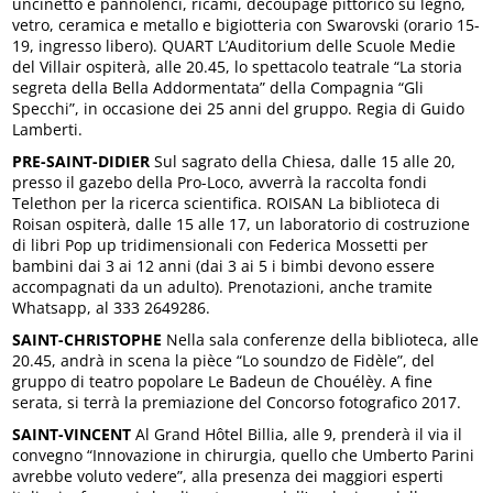
uncinetto e pannolenci, ricami, découpage pittorico su legno,
vetro, ceramica e metallo e bigiotteria con Swarovski (orario 15-
19, ingresso libero). QUART L’Auditorium delle Scuole Medie
del Villair ospiterà, alle 20.45, lo spettacolo teatrale “La storia
segreta della Bella Addormentata” della Compagnia “Gli
Specchi”, in occasione dei 25 anni del gruppo. Regia di Guido
Lamberti.
PRE-SAINT-DIDIER
Sul sagrato della Chiesa, dalle 15 alle 20,
presso il gazebo della Pro-Loco, avverrà la raccolta fondi
Telethon per la ricerca scientifica. ROISAN La biblioteca di
Roisan ospiterà, dalle 15 alle 17, un laboratorio di costruzione
di libri Pop up tridimensionali con Federica Mossetti per
bambini dai 3 ai 12 anni (dai 3 ai 5 i bimbi devono essere
accompagnati da un adulto). Prenotazioni, anche tramite
Whatsapp, al 333 2649286.
SAINT-CHRISTOPHE
Nella sala conferenze della biblioteca, alle
20.45, andrà in scena la pièce “Lo soundzo de Fidèle”, del
gruppo di teatro popolare Le Badeun de Chouélèy. A fine
serata, si terrà la premiazione del Concorso fotografico 2017.
SAINT-VINCENT
Al Grand Hôtel Billia, alle 9, prenderà il via il
convegno “Innovazione in chirurgia, quello che Umberto Parini
avrebbe voluto vedere”, alla presenza dei maggiori esperti