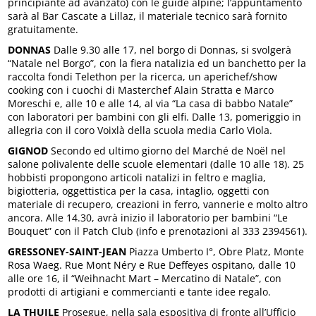
principiante ad avanzato) con le guide alpine; l’appuntamento
sarà al Bar Cascate a Lillaz, il materiale tecnico sarà fornito
gratuitamente.
DONNAS
Dalle 9.30 alle 17, nel borgo di Donnas, si svolgerà
“Natale nel Borgo”, con la fiera natalizia ed un banchetto per la
raccolta fondi Telethon per la ricerca, un aperichef/show
cooking con i cuochi di Masterchef Alain Stratta e Marco
Moreschi e, alle 10 e alle 14, al via “La casa di babbo Natale”
con laboratori per bambini con gli elfi. Dalle 13, pomeriggio in
allegria con il coro Voixlà della scuola media Carlo Viola.
GIGNOD
Secondo ed ultimo giorno del Marché de Noël nel
salone polivalente delle scuole elementari (dalle 10 alle 18). 25
hobbisti propongono articoli natalizi in feltro e maglia,
bigiotteria, oggettistica per la casa, intaglio, oggetti con
materiale di recupero, creazioni in ferro, vannerie e molto altro
ancora. Alle 14.30, avrà inizio il laboratorio per bambini “Le
Bouquet” con il Patch Club (info e prenotazioni al 333 2394561).
GRESSONEY-SAINT-JEAN
Piazza Umberto I°, Obre Platz, Monte
Rosa Waeg. Rue Mont Néry e Rue Deffeyes ospitano, dalle 10
alle ore 16, il “Weihnacht Mart – Mercatino di Natale”, con
prodotti di artigiani e commercianti e tante idee regalo.
LA THUILE
Prosegue, nella sala espositiva di fronte all’Ufficio