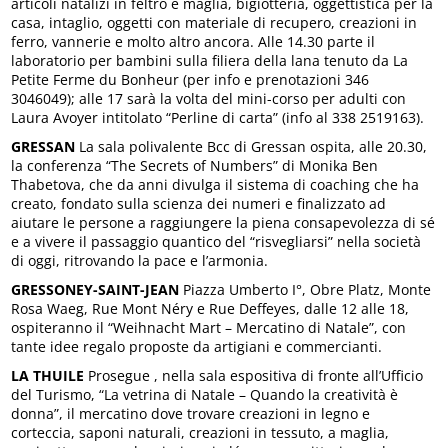
articoli natalizi in feltro e maglia, bigiotteria, oggettistica per la
casa, intaglio, oggetti con materiale di recupero, creazioni in
ferro, vannerie e molto altro ancora. Alle 14.30 parte il
laboratorio per bambini sulla filiera della lana tenuto da La
Petite Ferme du Bonheur (per info e prenotazioni 346
3046049); alle 17 sarà la volta del mini-corso per adulti con
Laura Avoyer intitolato “Perline di carta” (info al 338 2519163).
GRESSAN
La sala polivalente Bcc di Gressan ospita, alle 20.30,
la conferenza “The Secrets of Numbers” di Monika Ben
Thabetova, che da anni divulga il sistema di coaching che ha
creato, fondato sulla scienza dei numeri e finalizzato ad
aiutare le persone a raggiungere la piena consapevolezza di sé
e a vivere il passaggio quantico del “risvegliarsi” nella società
di oggi, ritrovando la pace e l’armonia.
GRESSONEY-SAINT-JEAN
Piazza Umberto I°, Obre Platz, Monte
Rosa Waeg, Rue Mont Néry e Rue Deffeyes, dalle 12 alle 18,
ospiteranno il “Weihnacht Mart – Mercatino di Natale”, con
tante idee regalo proposte da artigiani e commercianti.
LA THUILE
Prosegue , nella sala espositiva di fronte all’Ufficio
del Turismo, “La vetrina di Natale – Quando la creatività è
donna”, il mercatino dove trovare creazioni in legno e
corteccia, saponi naturali, creazioni in tessuto, a maglia,