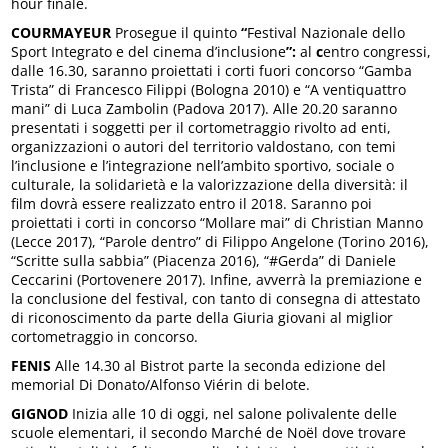
hour finale.
COURMAYEUR
Prosegue il quinto
“
Festival Nazionale dello
Sport Integrato e del cinema d’inclusione
”:
al
c
entro congressi,
dalle 16.30, saranno proiettati i corti fuori concorso “Gamba
Trista” di Francesco Filippi (Bologna 2010) e “A ventiquattro
mani” di Luca Zambolin (Padova 2017). Alle 20.20 saranno
presentati i soggetti per il cortometraggio rivolto ad enti,
organizzazioni o autori del territorio valdostano, con temi
l’inclusione e l’integrazione nell’ambito sportivo, sociale o
culturale, la solidarietà e la valorizzazione della diversità: il
film dovrà essere realizzato entro il 2018. Saranno poi
proiettati i corti in concorso “Mollare mai” di Christian Manno
(Lecce 2017), “Parole dentro” di Filippo Angelone (Torino 2016),
“Scritte sulla sabbia” (Piacenza 2016), “#Gerda” di Daniele
Ceccarini (Portovenere 2017). Infine, avverrà la premiazione e
la conclusione del festival, con tanto di consegna di attestato
di riconoscimento da parte della Giuria giovani al miglior
cortometraggio in concorso.
FENIS
Alle 14.30 al Bistrot parte la seconda edizione del
memorial Di Donato/Alfonso Viérin di belote.
GIGNOD
Inizia alle 10 di oggi, nel salone polivalente delle
scuole elementari, il secondo Marché de Noël dove trovare