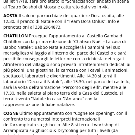
Ballet 17/18, sarà proiettato lo “Schiaccianoci” andato in scena
al Teatro Bolshoi di Mosca e catturato dal vivo in 4K
.
AOSTA
Il salone parrocchiale del quartiere Dora ospita, alle
12.30, il pranzo di Natale con il “Team Dora Onlus”. Info e
prenotazioni al 338 2964873.
CHATILLON
Prosegue l’appuntamento al Castello Gamba di
Châtillon con la prima edizione di “Château Noël
–
La casa di
Babbo Natale”
:
Babbo Natale accoglierà i bambini nel suo
meraviglioso villaggio all’interno del parco del Castello e sarà
possibile consegnargli le letterine con la richiesta dei regali.
All’interno del villaggio sono previsti intrattenimenti dedicati ai
più piccini: una giostrina, la carrozza con i cavalli, animazioni,
spettacoli, laboratori e divertimenti. Alle 14.30 si terrà il
laboratorio “Decora il Natale”; alle 15.30, nel parco del castello,
sarà la volta dell’animazione “Percorso degli elfi”, mentre alle
17.30, nella saletta al piano terra della Casa del Custode, si
terrà l’evento “Natale in casa D’Antanoz” con la
rappresentazione di fiabe natalizie.
COGNE
Ultimo appuntamento con “Cogne Ice opening”, con il
confronto tra numerosi interpreti internazionali
dell’arrampicata su ghiaccio. Alle 8 si terrà il workshop di
Arrampicata su ghiaccio & Drytooling per tutti i livelli (da