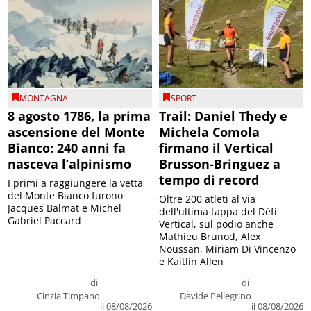
MONTAGNA
SPORT
8 agosto 1786, la prima
Trail: Daniel Thedy e
ascensione del Monte
Michela Comola
Bianco: 240 anni fa
firmano il Vertical
nasceva l’alpinismo
Brusson-Bringuez a
tempo di record
I primi a raggiungere la vetta
del Monte Bianco furono
Oltre 200 atleti al via
Jacques Balmat e Michel
dell'ultima tappa del Défì
Gabriel Paccard
Vertical, sul podio anche
Mathieu Brunod, Alex
Noussan, Miriam Di Vincenzo
e Kaitlin Allen
di
di
Cinzia Timpano
Davide Pellegrino
il 08/08/2026
il 08/08/2026