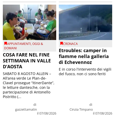
APPUNTAMENTI
,
OGGI &
CRONACA
DOMANI
Etroubles: camper in
COSA FARE NEL FINE
fiamme nella galleria
SETTIMANA IN VALLE
di Echevennoz
D’AOSTA
E in corso l'intervento dei vigili
SABATO 8 AGOSTO ALLEIN –
del fuoco, non ci sono feriti
All’area verde Le Plan-de-
Clavel prosegue “ItinerDante”,
le letture dantesche, con la
partecipazione di Antonello
Pistritto (...
di
di
gazzettamatin
Cinzia Timpano
il 07/08/2026
il 07/08/2026