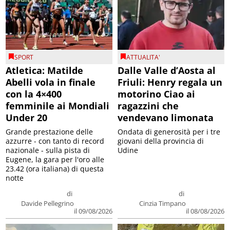
SPORT
ATTUALITA'
Atletica: Matilde
Dalle Valle d’Aosta al
Abelli vola in finale
Friuli: Henry regala un
con la 4×400
motorino Ciao ai
femminile ai Mondiali
ragazzini che
Under 20
vendevano limonata
Grande prestazione delle
Ondata di generosità per i tre
azzurre - con tanto di record
giovani della provincia di
nazionale - sulla pista di
Udine
Eugene, la gara per l'oro alle
23.42 (ora italiana) di questa
notte
di
di
Davide Pellegrino
Cinzia Timpano
il 09/08/2026
il 08/08/2026