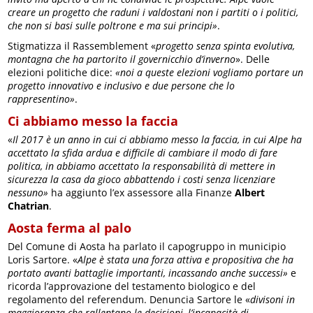
creare un progetto che raduni i valdostani non i partiti o i politici,
che non si basi sulle poltrone e ma sui principi»
.
Stigmatizza il Rassemblement «
progetto senza spinta evolutiva,
montagna che ha partorito il governicchio d’inverno
». Delle
elezioni politiche dice:
«noi a queste elezioni vogliamo portare un
progetto innovativo e inclusivo e due persone che lo
rappresentino»
.
Ci abbiamo messo la faccia
«
Il 2017 è un anno in cui ci abbiamo messo la faccia, in cui Alpe ha
accettato la sfida ardua e difficile di cambiare il modo di fare
politica, in abbiamo accettato la responsabilità di mettere in
sicurezza la casa da gioco abbattendo i costi senza licenziare
nessuno»
ha aggiunto l’ex assessore alla Finanze
Albert
Chatrian
.
Aosta ferma al palo
Del Comune di Aosta ha parlato il capogruppo in municipio
Loris Sartore. «
Alpe è stata una forza attiva e propositiva che ha
portato avanti battaglie importanti, incassando anche successi»
e
ricorda l’approvazione del testamento biologico e del
regolamento del referendum. Denuncia Sartore le «
divisoni in
maggioranza che rallentano le decisioni, l’incapacità di