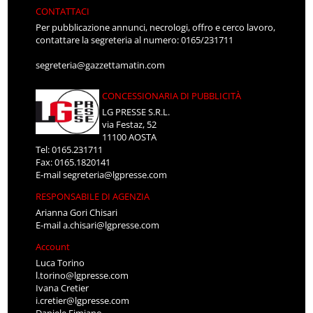
CONTATTACI
Per pubblicazione annunci, necrologi, offro e cerco lavoro,
contattare la segreteria al numero: 0165/231711
segreteria@gazzettamatin.com
CONCESSIONARIA DI PUBBLICITÀ
LG PRESSE S.R.L.
via Festaz, 52
11100 AOSTA
Tel: 0165.231711
Fax: 0165.1820141
E-mail
segreteria@lgpresse.com
RESPONSABILE DI AGENZIA
Arianna Gori Chisari
E-mail
a.chisari@lgpresse.com
Account
Luca Torino
l.torino@lgpresse.com
Ivana Cretier
i.cretier@lgpresse.com