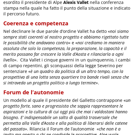
esordito il presidente di Alpe
Alexis Vallet
nella conferenza
stampa nella quale ha fatto il punto della situazione e indicato
il percorso futuro.
Coerenza e competenza
Nel declinare le due parole d’ordine Vallet ha detto «
noi siamo
sempre stati coerenti al nostro progetto e abbiamo rigettato tutte
le possibilità che andavano contro»
e «
noi crediamo in maniera
assoluta che solo la competenza, la preparazione, la capacità e il
merito possano far crescere la Valle d’Aosta e rilanciarla a ogni
livello»
. Cita Vallet i cinque governi in un quinquennio, i cambi
di campo repentini, gli sconquassi della legge Severino per
sentenziare «
è un quadro da politica di un altro tempo, con la
prospettiva di una lotta senza quartiere tra bande rivali senza che
si intraveda un progetto politico a lungo termine»
.
Forum de l’autonomie
Un modello al quale il presidente del Galletto contrappone «
un
progetto forte, sano e progressista che sappia rappresentare le
aspirazioni e la cultura di cui oggi più che mai i valdostani hanno
bisogno. E’ indispensabile un salto di qualità trasversale che
permetta alla Valle d’Aosta e alla politica di liberarsi delle catene
del passato»
. Rilancia il Forum de l’autonomie «
che non è a
invito ma aperto a chi ne condivide le prospettive. Alpe vuole