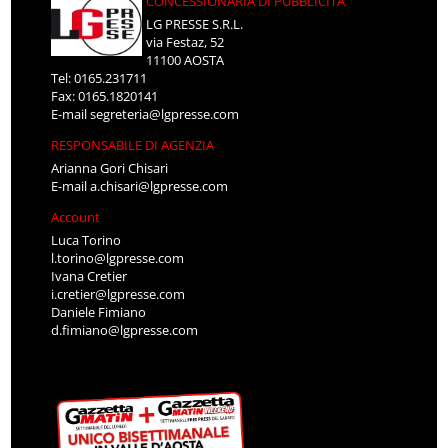
CONCESSIONARIA DI PUBBLICITÀ
LG PRESSE S.R.L.
via Festaz, 52
11100 AOSTA
Tel: 0165.231711
Fax: 0165.1820141
E-mail
segreteria@lgpresse.com
RESPONSABILE DI AGENZIA
Arianna Gori Chisari
E-mail
a.chisari@lgpresse.com
Account
Luca Torino
l.torino@lgpresse.com
Ivana Cretier
i.cretier@lgpresse.com
Daniele Fimiano
d.fimiano@lgpresse.com