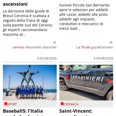
ascensioni
Funivie Piccolo San Bernardo
apre le selezioni per addetti
La decisione delle guide di
alle casse, addetti alle piste,
Breuil Cervinia è scattata a
addetti agli impianti,
seguito della frana di oggi
conduttori e meccanici di
sulla parete sud del Cervino;
mezzi batt...
gli esperti raccomandano
massima at...
di
di
cervinia
Alessandro Bianchet
La Thuile
gazzettamatin
il 05/08/2026
il 05/08/2026
SPORT
CRONACA
Baseball5: l’Italia
Saint-Vincent: