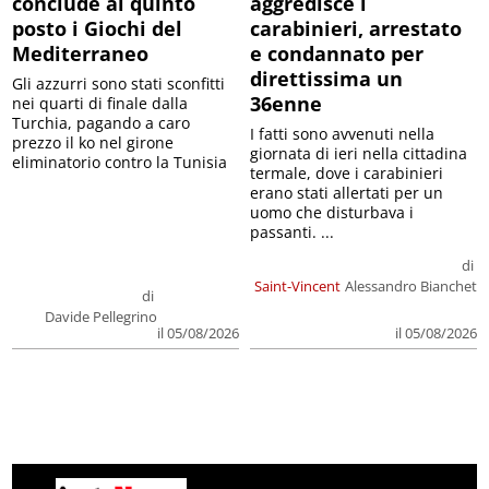
conclude al quinto
aggredisce i
posto i Giochi del
carabinieri, arrestato
Mediterraneo
e condannato per
direttissima un
Gli azzurri sono stati sconfitti
36enne
nei quarti di finale dalla
Turchia, pagando a caro
I fatti sono avvenuti nella
prezzo il ko nel girone
giornata di ieri nella cittadina
eliminatorio contro la Tunisia
termale, dove i carabinieri
erano stati allertati per un
uomo che disturbava i
passanti. ...
di
Saint-Vincent
Alessandro Bianchet
di
Davide Pellegrino
il 05/08/2026
il 05/08/2026