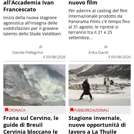
all’Accademia Ivan
nuovo film
Francescato
Per aderire al casting del film
internazionale prodotto da
Inizio della nuova stagione
Panorama Films c'è tempo fino
agonistica all'insegna delle
al 31 agosto; le riprese si
soddisfazioni per il giovane
terranno tra il 21 e 25
talento dello Stade Valdôtain
settembre...
di
di
Davide Pellegrino
Erika David
il 05/08/2026
il 05/08/2026
CRONACA
PUBBLIREDAZIONALI
Frana sul Cervino, le
Stagione invernale,
guide di Breuil
nuove opportunità di
Cervinia bloccano le
lavoro a La Thuile