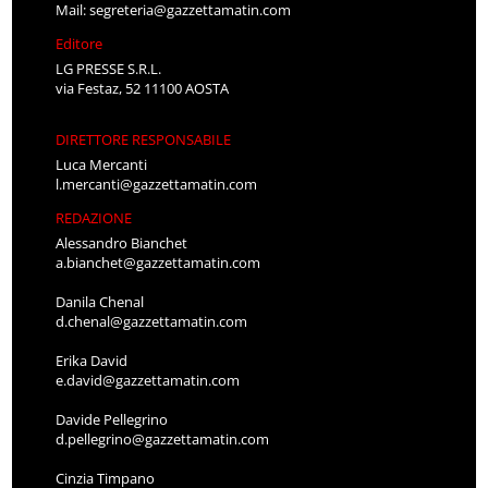
Mail:
segreteria@gazzettamatin.com
Editore
LG PRESSE S.R.L.
via Festaz, 52 11100 AOSTA
DIRETTORE RESPONSABILE
Luca Mercanti
l.mercanti@gazzettamatin.com
REDAZIONE
Alessandro Bianchet
a.bianchet@gazzettamatin.com
Danila Chenal
d.chenal@gazzettamatin.com
Erika David
e.david@gazzettamatin.com
Davide Pellegrino
d.pellegrino@gazzettamatin.com
Cinzia Timpano