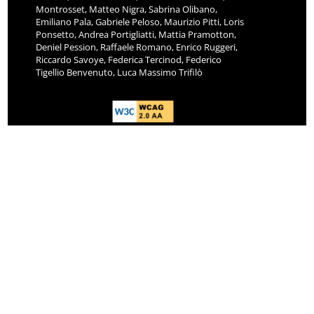
Montrosset, Matteo Nigra, Sabrina Olibano,
Emiliano Pala, Gabriele Peloso, Maurizio Pitti, Loris
Ponsetto, Andrea Portigliatti, Mattia Pramotton,
Deniel Pession, Raffaele Romano, Enrico Ruggeri,
Riccardo Savoye, Federica Tercinod, Federico
Tigellio Benvenuto, Luca Massimo Trifilò