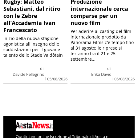
Rugby: Matteo
Produzione
Sebastiani, dal ritiro
internazionale cerca
con le Zebre
comparse per un
all’Accademia Ivan
nuovo film
Francescato
Per aderire al casting del film
internazionale prodotto da
Inizio della nuova stagione
Panorama Films c'è tempo fino
agonistica all'insegna delle
al 31 agosto; le riprese si
soddisfazioni per il giovane
terranno tra il 21 e 25
talento dello Stade Valdôtain
settembre...
di
di
Davide Pellegrino
Erika David
il 05/08/2026
il 05/08/2026
Quotidiano online Iscrizione al Tribunale di Aosta n.