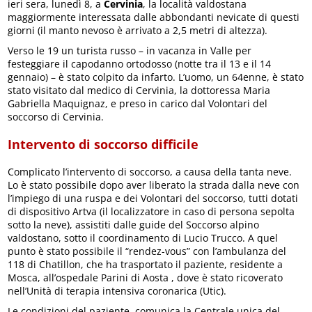
ieri sera, lunedì 8, a
Cervinia
, la località valdostana
maggiormente interessata dalle abbondanti nevicate di questi
giorni (il manto nevoso è arrivato a 2,5 metri di altezza).
Verso le 19 un turista russo – in vacanza in Valle per
festeggiare il capodanno ortodosso (notte tra il 13 e il 14
gennaio) – è stato colpito da infarto. L’uomo, un 64enne, è stato
stato visitato dal medico di Cervinia, la dottoressa Maria
Gabriella Maquignaz, e preso in carico dal Volontari del
soccorso di Cervinia.
Intervento di soccorso difficile
Complicato l’intervento di soccorso, a causa della tanta neve.
Lo è stato possibile dopo aver liberato la strada dalla neve con
l’impiego di una ruspa e dei Volontari del soccorso, tutti dotati
di dispositivo Artva (il localizzatore in caso di persona sepolta
sotto la neve), assistiti dalle guide del Soccorso alpino
valdostano, sotto il coordinamento di Lucio Trucco. A quel
punto è stato possibile il “rendez-vous” con l’ambulanza del
118 di Chatillon, che ha trasportato il paziente, residente a
Mosca, all’ospedale Parini di Aosta , dove è stato ricoverato
nell’Unità di terapia intensiva coronarica (Utic).
Le condizioni del paziente, comunica la Centrale unica del