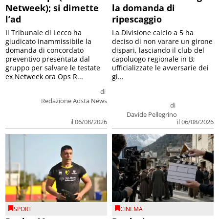
Netweek); si dimette
la domanda di
l’ad
ripescaggio
Il Tribunale di Lecco ha
La Divisione calcio a 5 ha
giudicato inammissibile la
deciso di non varare un girone
domanda di concordato
dispari, lasciando il club del
preventivo presentata dal
capoluogo regionale in B;
gruppo per salvare le testate
ufficializzate le avversarie dei
ex Netweek ora Ops R...
gi...
di
Redazione Aosta News
di
Davide Pellegrino
il 06/08/2026
il 06/08/2026
SPORT
CINEMA