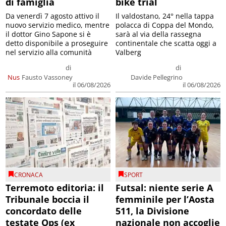
di famiglia
bike trial
Da venerdì 7 agosto attivo il
Il valdostano, 24° nella tappa
nuovo servizio medico, mentre
polacca di Coppa del Mondo,
il dottor Gino Sapone si è
sarà al via della rassegna
detto disponibile a proseguire
continentale che scatta oggi a
nel servizio alla comunità
Valberg
di
di
Nus
Fausto Vassoney
Davide Pellegrino
il 06/08/2026
il 06/08/2026
CRONACA
SPORT
Terremoto editoria: il
Futsal: niente serie A
Tribunale boccia il
femminile per l’Aosta
concordato delle
511, la Divisione
testate Ops (ex
nazionale non accoglie