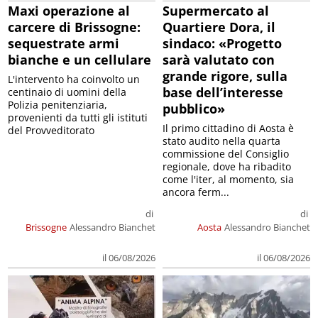
Maxi operazione al
Supermercato al
carcere di Brissogne:
Quartiere Dora, il
sequestrate armi
sindaco: «Progetto
bianche e un cellulare
sarà valutato con
grande rigore, sulla
L'intervento ha coinvolto un
base dell’interesse
centinaio di uomini della
Polizia penitenziaria,
pubblico»
provenienti da tutti gli istituti
Il primo cittadino di Aosta è
del Provveditorato
stato audito nella quarta
commissione del Consiglio
regionale, dove ha ribadito
come l'iter, al momento, sia
ancora ferm...
di
di
Brissogne
Alessandro Bianchet
Aosta
Alessandro Bianchet
il 06/08/2026
il 06/08/2026