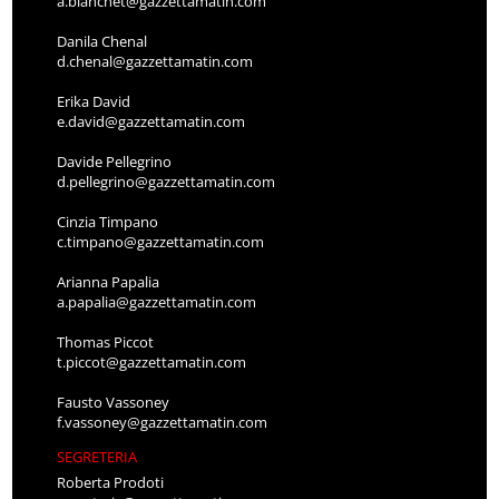
a.bianchet@gazzettamatin.com
Danila Chenal
d.chenal@gazzettamatin.com
Erika David
e.david@gazzettamatin.com
Davide Pellegrino
d.pellegrino@gazzettamatin.com
Cinzia Timpano
c.timpano@gazzettamatin.com
Arianna Papalia
a.papalia@gazzettamatin.com
Thomas Piccot
t.piccot@gazzettamatin.com
Fausto Vassoney
f.vassoney@gazzettamatin.com
SEGRETERIA
Roberta Prodoti