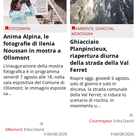
FOTOGRAFIA
AMBIENTE
,
GHIACCIAI
,
MONTAGNA
Anima Alpina, le
Ghiacciaio
fotografie di Ilenia
Planpincieux,
Noussan in mostra a
riapertura diurna
Ollomont
della strada della Val
L'inaugurazione della mostra
Ferret
fotografica è in programma
venerdì 7 agosto alle 18, nella
Riapre oggi, giovedì 6 agosto,
sala espositiva del Comune di
solo di giorno e solo in
Ollomont; le immagini esposte
discesa, la strada comunale
sa...
della Val Ferret; si riduce lo
scenario di rischio, in
movimento u...
di
Courmayeur
Erika David
di
Ollomont
Erika David
il 06/08/2026
il 06/08/2026