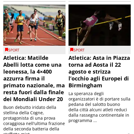
SPORT
SPORT
Atletica: Matilde
Atletica: Asta in Piazza
Abelli lotta come una
torna ad Aosta il 22
leonessa, la 4×400
agosto e strizza
azzurra firma il
l’occhio agli Europei di
primato nazionale, ma
Birmingham
resta fuori dalla finale
La speranza degli
dei Mondiali Under 20
organizzatori è di portare sulla
pedana del salotto buono
Buon debutto iridato della
della città alcuni atleti reduci
stellina della Cogne,
dalla rassegna continentale in
protagonista di una prova
programma ...
coraggiosa nell'ultima frazione
della seconda batteria della