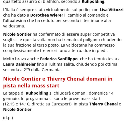
quartetto azzurro di biathlon, secondo a
Ruhpolding
.
L’Italia è sempre stata virtualmente sul podio, con
Lisa Vittozzi
che ha dato a
Dorothea Wierer
il cambio al comando e
l’altoatesina che ha ceduto per seconda il testimone alla
valdostana.
Nicole Gontier
ha confermato di essere super competitiva
sugli sci e questa volta non ha tremato al poligono chiudendo
la sua frazione al terzo posto. La valdostana ha commesso
complessivamente tre errori, uno a terra, due in piedi.
Molto brava anche
Federica Sanfilippo
, che ha tenuto testa a
Laura Dahlmeier
fino all’ultima salita, chiudendo poi ottima
seconda a 2″9 dalla Germania.
Nicole Gontier e Thierry Chenal domani in
pista nella mass start
La tappa di
Ruhpolding
si chiuderà domani, domenica 14
gennaio. In programma ci sono le prove mass start
(12.15 e 14.10, diretta su Eurosport). In pista
Thierry Chenal
e
Nicole Gontier
.
(d.p.)