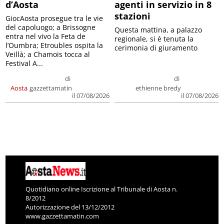
d’Aosta
agenti in servizio in 8
stazioni
GiocAosta prosegue tra le vie
del capoluogo; a Brissogne
Questa mattina, a palazzo
entra nel vivo la Feta de
regionale, si è tenuta la
l’Oumbra; Etroubles ospita la
cerimonia di giuramento
Veillà; a Chamois tocca al
Festival A...
di
di
Aosta
gazzettamatin
ethienne bredy
il 07/08/2026
il 07/08/2026
Quotidiano online Iscrizione al Tribunale di Aosta n.
8/2012
Autorizzazione del 13/12/2012
www.gazzettamatin.com