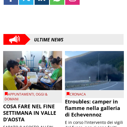
ULTIME NEWS
APPUNTAMENTI
,
OGGI &
CRONACA
DOMANI
Etroubles: camper in
COSA FARE NEL FINE
fiamme nella galleria
SETTIMANA IN VALLE
di Echevennoz
D’AOSTA
E in corso l'intervento dei vigili