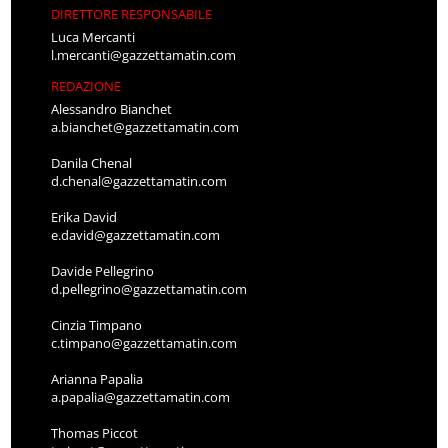
DIRETTORE RESPONSABILE
Luca Mercanti
l.mercanti@gazzettamatin.com
REDAZIONE
Alessandro Bianchet
a.bianchet@gazzettamatin.com
Danila Chenal
d.chenal@gazzettamatin.com
Erika David
e.david@gazzettamatin.com
Davide Pellegrino
d.pellegrino@gazzettamatin.com
Cinzia Timpano
c.timpano@gazzettamatin.com
Arianna Papalia
a.papalia@gazzettamatin.com
Thomas Piccot