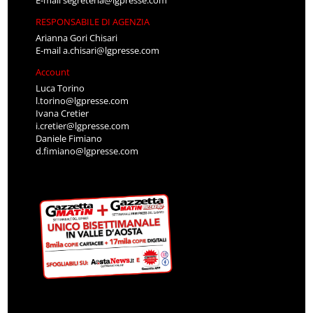
E-mail
segreteria@lgpresse.com
RESPONSABILE DI AGENZIA
Arianna Gori Chisari
E-mail
a.chisari@lgpresse.com
Account
Luca Torino
l.torino@lgpresse.com
Ivana Cretier
i.cretier@lgpresse.com
Daniele Fimiano
d.fimiano@lgpresse.com