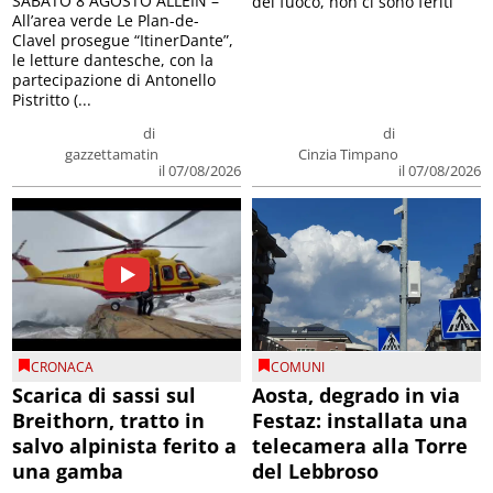
SABATO 8 AGOSTO ALLEIN –
del fuoco, non ci sono feriti
All’area verde Le Plan-de-
Clavel prosegue “ItinerDante”,
le letture dantesche, con la
partecipazione di Antonello
Pistritto (...
di
di
gazzettamatin
Cinzia Timpano
il 07/08/2026
il 07/08/2026
CRONACA
COMUNI
Scarica di sassi sul
Aosta, degrado in via
Breithorn, tratto in
Festaz: installata una
salvo alpinista ferito a
telecamera alla Torre
una gamba
del Lebbroso