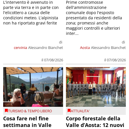
L'intervento è avvenuto in
Prime contromosse
parte via terra e in parte con
dell'amministrazione
l'elicottero a causa delle
comunale dopo l'esposto
condizioni meteo. L'alpinista
presentato da residenti della
non ha riportato gravi ferite
zona; promessi anche
maggiori controlli e ulteriori
inter...
di
di
cervinia
Alessandro Bianchet
Aosta
Alessandro Bianchet
il 07/08/2026
il 07/08/2026
TURISMO & TEMPO LIBERO
ATTUALITA'
Cosa fare nel fine
Corpo forestale della
settimana in Valle
Valle d’Aosta: 12 nuovi