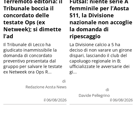
Terremoto editoria: il
Futsal: niente serie A
Tribunale boccia il
femminile per l’Aosta
concordato delle
511, la Divisione
testate Ops (ex
nazionale non accoglie
Netweek); si dimette
la domanda di
l’ad
ripescaggio
Il Tribunale di Lecco ha
La Divisione calcio a 5 ha
giudicato inammissibile la
deciso di non varare un girone
domanda di concordato
dispari, lasciando il club del
preventivo presentata dal
capoluogo regionale in B;
gruppo per salvare le testate
ufficializzate le avversarie dei
ex Netweek ora Ops R...
gi...
di
Redazione Aosta News
di
Davide Pellegrino
il 06/08/2026
il 06/08/2026