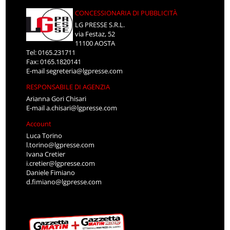
CONCESSIONARIA DI PUBBLICITÀ
LG PRESSE S.R.L.
via Festaz, 52
11100 AOSTA
Tel: 0165.231711
Fax: 0165.1820141
E-mail
segreteria@lgpresse.com
RESPONSABILE DI AGENZIA
Arianna Gori Chisari
E-mail
a.chisari@lgpresse.com
Account
Luca Torino
l.torino@lgpresse.com
Ivana Cretier
i.cretier@lgpresse.com
Daniele Fimiano
d.fimiano@lgpresse.com