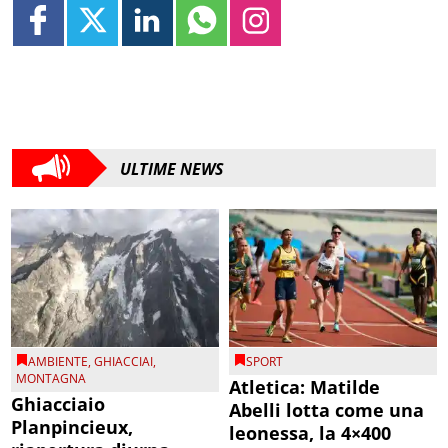
ULTIME NEWS
AMBIENTE
,
GHIACCIAI
,
SPORT
MONTAGNA
Atletica: Matilde
Ghiacciaio
Abelli lotta come una
Planpincieux,
leonessa, la 4×400