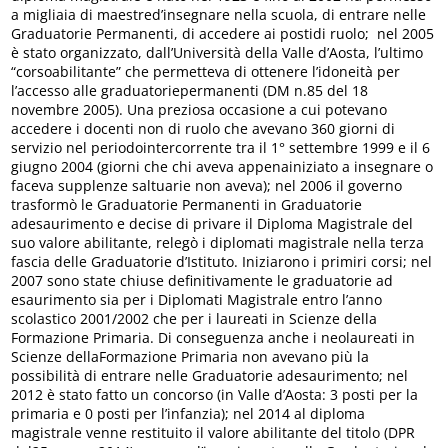
a migliaia di maestred’insegnare nella scuola, di entrare nelle
Graduatorie Permanenti, di accedere ai postidi ruolo; nel 2005
è stato organizzato, dall’Università della Valle d’Aosta, l’ultimo
“corsoabilitante” che permetteva di ottenere l’idoneità per
l’accesso alle graduatoriepermanenti (DM n.85 del 18
novembre 2005). Una preziosa occasione a cui potevano
accedere i docenti non di ruolo che avevano 360 giorni di
servizio nel periodointercorrente tra il 1° settembre 1999 e il 6
giugno 2004 (giorni che chi aveva appenainiziato a insegnare o
faceva supplenze saltuarie non aveva); nel 2006 il governo
trasformò le Graduatorie Permanenti in Graduatorie
adesaurimento e decise di privare il Diploma Magistrale del
suo valore abilitante, relegò i diplomati magistrale nella terza
fascia delle Graduatorie d’Istituto. Iniziarono i primiri corsi; nel
2007 sono state chiuse definitivamente le graduatorie ad
esaurimento sia per i Diplomati Magistrale entro l’anno
scolastico 2001/2002 che per i laureati in Scienze della
Formazione Primaria. Di conseguenza anche i neolaureati in
Scienze dellaFormazione Primaria non avevano più la
possibilità di entrare nelle Graduatorie adesaurimento; nel
2012 è stato fatto un concorso (in Valle d’Aosta: 3 posti per la
primaria e 0 posti per l’infanzia); nel 2014 al diploma
magistrale venne restituito il valore abilitante del titolo (DPR