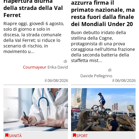
riapertura diurna
azzurra firma il
della strada della Val
primato nazionale, ma
Ferret
resta fuori dalla finale
dei Mondiali Under 20
Riapre oggi, giovedì 6 agosto,
solo di giorno e solo in
Buon debutto iridato della
discesa, la strada comunale
stellina della Cogne,
della Val Ferret; si riduce lo
protagonista di una prova
scenario di rischio, in
coraggiosa nell'ultima frazione
movimento u...
della seconda batteria della
staffetta mist...
di
Courmayeur
Erika David
di
Davide Pellegrino
il 06/08/2026
il 06/08/2026
SANITÀ
SPORT