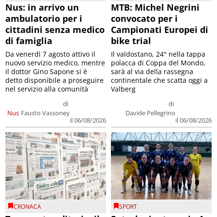
Nus: in arrivo un
MTB: Michel Negrini
ambulatorio per i
convocato per i
cittadini senza medico
Campionati Europei di
di famiglia
bike trial
Da venerdì 7 agosto attivo il
Il valdostano, 24° nella tappa
nuovo servizio medico, mentre
polacca di Coppa del Mondo,
il dottor Gino Sapone si è
sarà al via della rassegna
detto disponibile a proseguire
continentale che scatta oggi a
nel servizio alla comunità
Valberg
di
di
Nus
Fausto Vassoney
Davide Pellegrino
il 06/08/2026
il 06/08/2026
CRONACA
SPORT