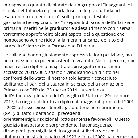
In risposta a quanto dichiarato da un gruppo di “insegnanti di
scuola dell’infanzia e primaria inserite in graduatoria ad
esaurimento a pieno titolo”, sulle principali testate
giornalistiche regionali, noi “insegnanti di scuola dell’infanzia e
primaria inseriti nelle graduatorie adesaurimento con riserva”
vorremmo approfondire alcuni aspetti della questione che
nonpossono venire ridotti alla mera mancanza del titolo di
laurea in Scienze della Formazione Primaria.
Le colleghe hanno giustamente espresso la loro posizione, ma
ne consegue una polemicasterile e gratuita. Nello specifico, noi
maestre con diploma magistrale conseguito entro l’anno
scolastico 2001/2002, stiamo rivendicando un diritto nei
confronti dello Stato: il nostro titolo èstato riconosciuto
abilitante al pari della Laurea in Scienze della Formazione
Primaria conDPR del 25 marzo 2014. La sentenza
dell’Adunanza plenaria del Consiglio di Stato del 20dicembre
2017, ha negato il diritto ai diplomati magistrali prima del 2001
– 2002 ad essereinseriti nelle graduatorie ad esaurimento
(GAE), di fatto ribaltando i precedenti
orientamentigiurisdizionali (otto sentenze favorevoli). Questo
giudizio inaspettato e sorprendente, haconseguenze
dirompenti per migliaia di insegnanti.A livello storico: il
diploma magistrale è nato nel 1923 e fino al 2002 ha permesso