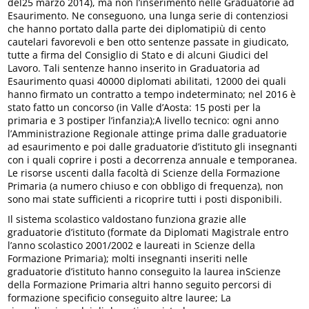
del25 marzo 2014), ma non l’inserimento nelle Graduatorie ad
Esaurimento. Ne conseguono, una lunga serie di contenziosi
che hanno portato dalla parte dei diplomatipiù di cento
cautelari favorevoli e ben otto sentenze passate in giudicato,
tutte a firma del Consiglio di Stato e di alcuni Giudici del
Lavoro. Tali sentenze hanno inserito in Graduatoria ad
Esaurimento quasi 40000 diplomati abilitati, 12000 dei quali
hanno firmato un contratto a tempo indeterminato; nel 2016 è
stato fatto un concorso (in Valle d’Aosta: 15 posti per la
primaria e 3 postiper l’infanzia);A livello tecnico: ogni anno
l’Amministrazione Regionale attinge prima dalle graduatorie
ad esaurimento e poi dalle graduatorie d’istituto gli insegnanti
con i quali coprire i posti a decorrenza annuale e temporanea.
Le risorse uscenti dalla facoltà di Scienze della Formazione
Primaria (a numero chiuso e con obbligo di frequenza), non
sono mai state sufficienti a ricoprire tutti i posti disponibili.
Il sistema scolastico valdostano funziona grazie alle
graduatorie d’istituto (formate da Diplomati Magistrale entro
l’anno scolastico 2001/2002 e laureati in Scienze della
Formazione Primaria); molti insegnanti inseriti nelle
graduatorie d’istituto hanno conseguito la laurea inScienze
della Formazione Primaria altri hanno seguito percorsi di
formazione specificio conseguito altre lauree; La