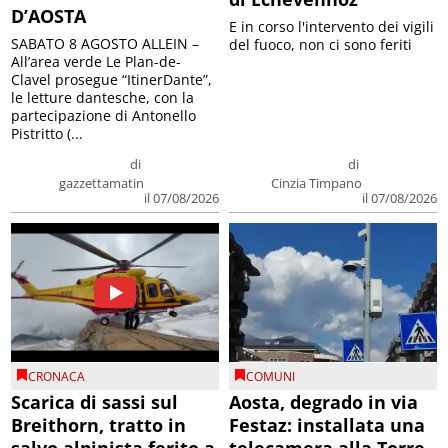
D’AOSTA
E in corso l'intervento dei vigili
SABATO 8 AGOSTO ALLEIN –
del fuoco, non ci sono feriti
All’area verde Le Plan-de-
Clavel prosegue “ItinerDante”,
le letture dantesche, con la
partecipazione di Antonello
Pistritto (...
di
di
gazzettamatin
Cinzia Timpano
il 07/08/2026
il 07/08/2026
CRONACA
COMUNI
Scarica di sassi sul
Aosta, degrado in via
Breithorn, tratto in
Festaz: installata una
salvo alpinista ferito a
telecamera alla Torre