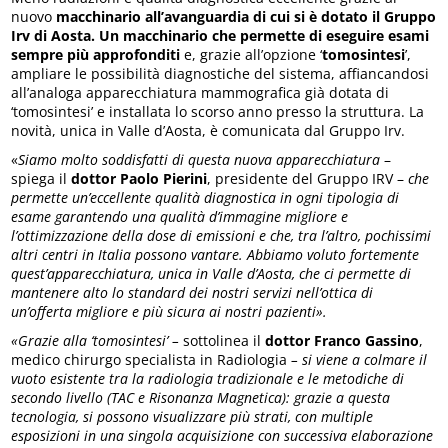
nuovo
macchinario all’avanguardia di cui si è dotato il Gruppo
Irv di Aosta. Un macchinario che permette di eseguire esami
sempre più approfonditi
e, grazie all’opzione ‘
tomosintesi
’,
ampliare le possibilità diagnostiche del sistema, affiancandosi
all’analoga apparecchiatura mammografica già dotata di
‘tomosintesi’ e installata lo scorso anno presso la struttura. La
novità, unica in Valle d’Aosta, è comunicata dal Gruppo Irv.
«
Siamo molto soddisfatti di questa nuova apparecchiatura
–
spiega il
dottor Paolo Pierini
, presidente del Gruppo IRV –
che
permette un’eccellente qualità diagnostica in ogni tipologia di
esame garantendo una qualità d’immagine migliore e
l’ottimizzazione della dose di emissioni e che, tra l’altro, pochissimi
altri centri in Italia possono vantare. Abbiamo voluto fortemente
quest’apparecchiatura, unica in Valle d’Aosta, che ci permette di
mantenere alto lo standard dei nostri servizi nell’ottica di
un’offerta migliore e più sicura ai nostri pazienti».
«Grazie alla ‘tomosintesi’ –
sottolinea il
dottor Franco Gassino
,
medico chirurgo specialista in Radiologia
– si viene a colmare il
vuoto esistente tra la radiologia tradizionale e le metodiche di
secondo livello (TAC e Risonanza Magnetica): grazie a questa
tecnologia, si possono visualizzare più strati, con multiple
esposizioni in una singola acquisizione con successiva elaborazione