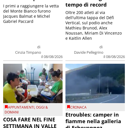
tempo di record
I primi a raggiungere la vetta
del Monte Bianco furono
Oltre 200 atleti al via
Jacques Balmat e Michel
dell'ultima tappa del Défì
Gabriel Paccard
Vertical, sul podio anche
Mathieu Brunod, Alex
Noussan, Miriam Di Vincenzo
e Kaitlin Allen
di
di
Cinzia Timpano
Davide Pellegrino
il 08/08/2026
il 08/08/2026
APPUNTAMENTI
,
OGGI &
CRONACA
DOMANI
Etroubles: camper in
COSA FARE NEL FINE
fiamme nella galleria
SETTIMANA IN VALLE
di Echevennoz