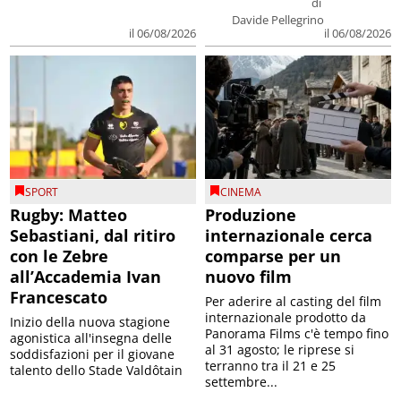
di
Davide Pellegrino
il 06/08/2026
il 06/08/2026
SPORT
CINEMA
Rugby: Matteo
Produzione
Sebastiani, dal ritiro
internazionale cerca
con le Zebre
comparse per un
all’Accademia Ivan
nuovo film
Francescato
Per aderire al casting del film
internazionale prodotto da
Inizio della nuova stagione
Panorama Films c'è tempo fino
agonistica all'insegna delle
al 31 agosto; le riprese si
soddisfazioni per il giovane
terranno tra il 21 e 25
talento dello Stade Valdôtain
settembre...