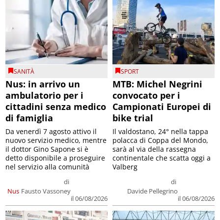
SANITÀ
SPORT
Nus: in arrivo un
MTB: Michel Negrini
ambulatorio per i
convocato per i
cittadini senza medico
Campionati Europei di
di famiglia
bike trial
Da venerdì 7 agosto attivo il
Il valdostano, 24° nella tappa
nuovo servizio medico, mentre
polacca di Coppa del Mondo,
il dottor Gino Sapone si è
sarà al via della rassegna
detto disponibile a proseguire
continentale che scatta oggi a
nel servizio alla comunità
Valberg
di
di
Nus
Fausto Vassoney
Davide Pellegrino
il 06/08/2026
il 06/08/2026