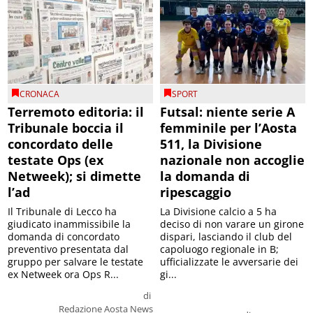
CRONACA
SPORT
Terremoto editoria: il
Futsal: niente serie A
Tribunale boccia il
femminile per l’Aosta
concordato delle
511, la Divisione
testate Ops (ex
nazionale non accoglie
Netweek); si dimette
la domanda di
l’ad
ripescaggio
Il Tribunale di Lecco ha
La Divisione calcio a 5 ha
giudicato inammissibile la
deciso di non varare un girone
domanda di concordato
dispari, lasciando il club del
preventivo presentata dal
capoluogo regionale in B;
gruppo per salvare le testate
ufficializzate le avversarie dei
ex Netweek ora Ops R...
gi...
di
Redazione Aosta News