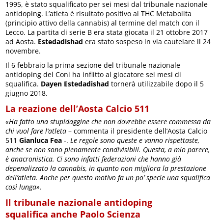
1995, è stato squalificato per sei mesi dal tribunale nazionale
antidoping. L’atleta è risultato positivo al THC Metabolita
(principio attivo della cannabis) al termine del match con il
Lecco. La partita di serie B era stata giocata il 21 ottobre 2017
ad Aosta.
Estedadishad
era stato sospeso in via cautelare il 24
novembre.
Il 6 febbraio la prima sezione del tribunale nazionale
antidoping del Coni ha inflitto al giocatore sei mesi di
squalifica.
Dayen Estedadishad
tornerà utilizzabile dopo il 5
giugno 2018.
La reazione dell’Aosta Calcio 511
«Ha fatto una stupidaggine che non dovrebbe essere commessa da
chi vuol fare l’atleta
– commenta il presidente dell’Aosta Calcio
511
Gianluca Fea
-.
Le regole sono queste e vanno rispettaste,
anche se non sono pienamente condivisibili. Questa, a mio parere,
è anacronistica. Ci sono infatti federazioni che hanno già
depenalizzato la cannabis, in quanto non migliora la prestazione
dell’atleta. Anche per questo motivo fa un po’ specie una squalifica
così lunga».
Il tribunale nazionale antidoping
squalifica anche Paolo Scienza