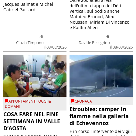
Oltre 200 atleti al via
Jacques Balmat e Michel
dell'ultima tappa del Défì
Gabriel Paccard
Vertical, sul podio anche
Mathieu Brunod, Alex
Noussan, Miriam Di Vincenzo
e Kaitlin Allen
di
di
Cinzia Timpano
Davide Pellegrino
il 08/08/2026
il 08/08/2026
APPUNTAMENTI
,
OGGI &
CRONACA
DOMANI
Etroubles: camper in
COSA FARE NEL FINE
fiamme nella galleria
SETTIMANA IN VALLE
di Echevennoz
D’AOSTA
E in corso l'intervento dei vigili