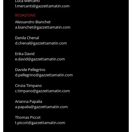
Luca Mercanti
l.mercanti@gazzettamatin.com
REDAZIONE
Alessandro Bianchet
a.bianchet@gazzettamatin.com
Danila Chenal
d.chenal@gazzettamatin.com
Erika David
e.david@gazzettamatin.com
Davide Pellegrino
d.pellegrino@gazzettamatin.com
Cinzia Timpano
c.timpano@gazzettamatin.com
Arianna Papalia
a.papalia@gazzettamatin.com
Thomas Piccot
t.piccot@gazzettamatin.com