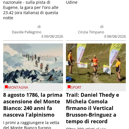
nazionale - sulla pista di
Udine
Eugene, la gara per l'oro alle
23.42 (ora italiana) di questa
notte
di
di
Davide Pellegrino
Cinzia Timpano
il 09/08/2026
il 08/08/2026
MONTAGNA
SPORT
8 agosto 1786, la prima
Trail: Daniel Thedy e
ascensione del Monte
Michela Comola
Bianco: 240 anni fa
firmano il Vertical
nasceva l’alpinismo
Brusson-Bringuez a
tempo di record
I primi a raggiungere la vetta
del Monte Bianco furono