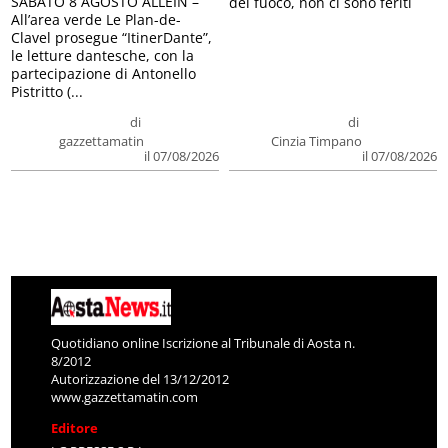
SABATO 8 AGOSTO ALLEIN –
del fuoco, non ci sono feriti
All’area verde Le Plan-de-
Clavel prosegue “ItinerDante”,
le letture dantesche, con la
partecipazione di Antonello
Pistritto (...
di
di
gazzettamatin
Cinzia Timpano
il 07/08/2026
il 07/08/2026
Quotidiano online Iscrizione al Tribunale di Aosta n.
8/2012
Autorizzazione del 13/12/2012
www.gazzettamatin.com
Editore