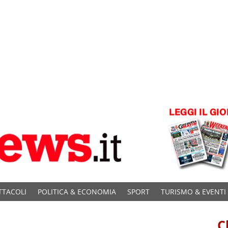
TTACOLI
POLITICA & ECONOMIA
SPORT
TURISMO & EVENTI
C