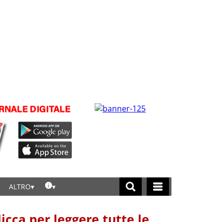
ALTRO
licca per leggere tutte le