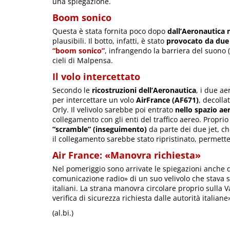
una spiegazione.
Boom sonico
Questa è stata fornita poco dopo
dall’Aeronautica 
plausibili. Il botto, infatti, è stato
provocato da due 
“boom sonico”
, infrangendo la barriera del suono 
cieli di Malpensa.
Il volo intercettato
Secondo le
ricostruzioni dell’Aeronautica
, i due a
per intercettare un volo
AirFrance (AF671)
, decolla
Orly. Il velivolo sarebbe poi entrato
nello spazio aer
collegamento con gli enti del traffico aereo. Propri
“scramble” (inseguimento)
da parte dei due jet, ch
il collegamento sarebbe stato ripristinato, permette
Air France: «Manovra richiesta»
Nel pomeriggio sono arrivate le spiegazioni anche 
comunicazione radio» di un suo velivolo che stava s
italiani. La strana manovra circolare proprio sulla
verifica di sicurezza richiesta dalle autorità italiane
(al.bi.)