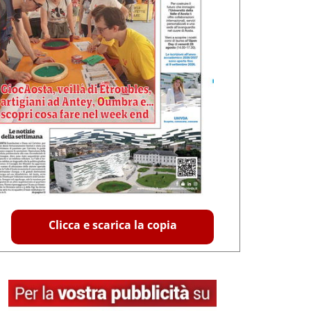
Clicca e scarica la copia