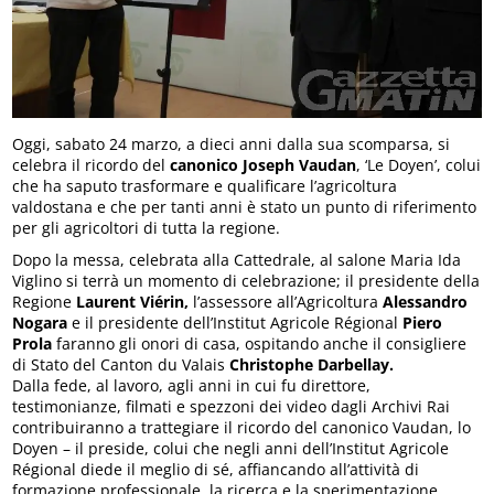
Oggi, sabato 24 marzo, a dieci anni dalla sua scomparsa, si
celebra il ricordo del
canonico Joseph Vaudan
, ‘Le Doyen’, colui
che ha saputo trasformare e qualificare l’agricoltura
valdostana e che per tanti anni è stato un punto di riferimento
per gli agricoltori di tutta la regione.
Dopo la messa, celebrata alla Cattedrale, al salone Maria Ida
Viglino si terrà un momento di celebrazione; il presidente della
Regione
Laurent Viérin,
l’assessore all’Agricoltura
Alessandro
Nogara
e il presidente dell’Institut Agricole Régional
Piero
Prola
faranno gli onori di casa, ospitando anche il consigliere
di Stato del Canton du Valais
Christophe Darbellay.
Dalla fede, al lavoro, agli anni in cui fu direttore,
testimonianze, filmati e spezzoni dei video dagli Archivi Rai
contribuiranno a trattegiare il ricordo del canonico Vaudan, lo
Doyen – il preside, colui che negli anni dell’Institut Agricole
Régional diede il meglio di sé, affiancando all’attività di
formazione professionale, la ricerca e la sperimentazione.