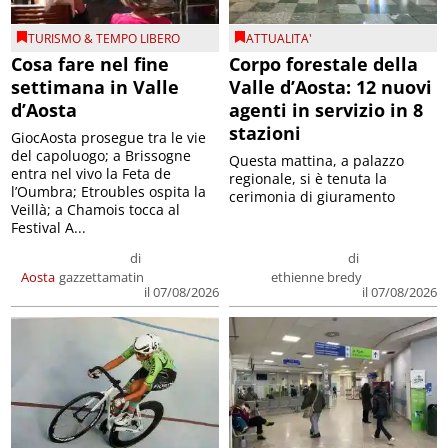
TURISMO & TEMPO LIBERO
ATTUALITA'
Cosa fare nel fine
Corpo forestale della
settimana in Valle
Valle d’Aosta: 12 nuovi
d’Aosta
agenti in servizio in 8
stazioni
GiocAosta prosegue tra le vie
del capoluogo; a Brissogne
Questa mattina, a palazzo
entra nel vivo la Feta de
regionale, si è tenuta la
l’Oumbra; Etroubles ospita la
cerimonia di giuramento
Veillà; a Chamois tocca al
Festival A...
di
di
Aosta
gazzettamatin
ethienne bredy
il 07/08/2026
il 07/08/2026