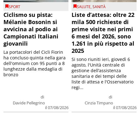
SPORT
SALUTE
,
SANITÀ
Ciclismo su pista:
Liste d’attesa: oltre 22
Mélanie Bosonin si
mila 500 richieste di
avvicina al podio ai
prime visite nei primi
Campionati Italiani
6 mesi del 2026, sono
giovanili
1.261 in più rispetto al
2025
La portacolori del Cicli Fiorin
ha concluso quinta nella gara
Si sono riuniti ieri, giovedì 6
dell'omnium con 95 punti a 8
agosto, l'Unità centrale di
lunghezze dalla medaglia di
gestione dell’assistenza
bronzo
sanitaria e dei tempi delle
liste di attesa e l'Osservatorio
regi...
di
di
Davide Pellegrino
Cinzia Timpano
il 07/08/2026
il 07/08/2026