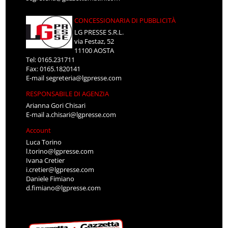
CONCESSIONARIA DI PUBBLICITÀ
LG PRESSE S.R.L.
via Festaz, 52
11100 AOSTA
Tel: 0165.231711
Fax: 0165.1820141
E-mail
segreteria@lgpresse.com
RESPONSABILE DI AGENZIA
Arianna Gori Chisari
E-mail
a.chisari@lgpresse.com
Account
Luca Torino
l.torino@lgpresse.com
Ivana Cretier
i.cretier@lgpresse.com
Daniele Fimiano
d.fimiano@lgpresse.com