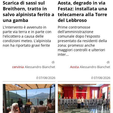
Scarica di sassi sul
Aosta, degrado in via
Breithorn, tratto in
Festaz: installata una
salvo alpinista ferito a
telecamera alla Torre
una gamba
del Lebbroso
L'intervento è avvenuto in
Prime contromosse
parte via terra e in parte con
dell'amministrazione
l'elicottero a causa delle
comunale dopo l'esposto
condizioni meteo. L'alpinista
presentato da residenti della
non ha riportato gravi ferite
zona; promessi anche
maggiori controlli e ulteriori
inter...
di
di
cervinia
Alessandro Bianchet
Aosta
Alessandro Bianchet
il 07/08/2026
il 07/08/2026