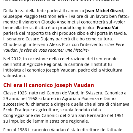
Della forza della fede parlerà il canonico
Jean-Michel Girard
;
Giuseppe Piaggio testimonierà «il valore di un lavoro ben fatto»
mentre il vigneron Giorgio Anselmet si concentrerà sul «voler
bene alla terra, il cibo è un prodotto agricolo».
Franco Vai
parlerà del rapporto tra chi produce cibo e chi porta in tavola.
Il senatore Cesare Dujany parlerà di cibo come cultura.
Chiuderà gli interventi Alexis Praz con l’intervento
, «cher Pére
Vaudan, je rêve de vous raconter une histoire».
Nel 2012, in occasione della celebrazione del trentennale
dell’Institut Agricole Régional, la cantina dell’Institut fu
intitolata al canonico Joseph Vaudan, padre della viticultura
valdostana.
Chi era il canonico Joseph Vaudan
Classe 1925, nato nel Canton de Vaud, in Svizzera. Canonico a
29 anni, nel 1958 si laureò in Agraria a Piacenza e l’anno
successivo fu chiamato a dirigere quella che allora di chiamava
Ecole Pratique d’agriculture, scuola fondata dalla
Congregazione dei Canonici del Gran San Bernardo nel 1951
su impulso dell’amministrazione regionale.
Fino al 1986 il canonico Vaudan è stato direttore dell’attuale