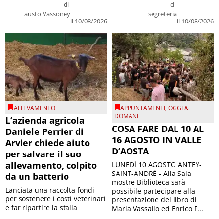
di
di
Fausto Vassoney
segreteria
il 10/08/2026
il 10/08/2026
ALLEVAMENTO
APPUNTAMENTI
,
OGGI &
DOMANI
L’azienda agricola
COSA FARE DAL 10 AL
Daniele Perrier di
16 AGOSTO IN VALLE
Arvier chiede aiuto
D’AOSTA
per salvare il suo
allevamento, colpito
LUNEDÌ 10 AGOSTO ANTEY-
SAINT-ANDRÉ - Alla Sala
da un batterio
mostre Biblioteca sarà
Lanciata una raccolta fondi
possibile partecipare alla
per sostenere i costi veterinari
presentazione del libro di
e far ripartire la stalla
Maria Vassallo ed Enrico F...