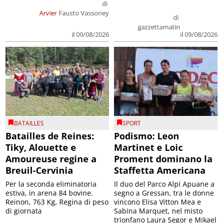
di
Arvier
Fausto Vassoney
di
gazzettamatin
il 09/08/2026
il 09/08/2026
BATAILLES
SPORT
Batailles de Reines:
Podismo: Leon
Tiky, Alouette e
Martinet e Loic
Amoureuse regine a
Proment dominano la
Breuil-Cervinia
Staffetta Americana
Per la seconda eliminatoria
Il duo del Parco Alpi Apuane a
estiva, in arena 84 bovine.
segno a Gressan, tra le donne
Reinon, 763 Kg, Regina di peso
vincono Elisa Vitton Mea e
di giornata
Sabina Marquet, nel misto
trionfano Laura Segor e Mikael