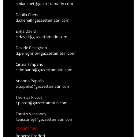
a.bianchet@gazzettamatin.com
Danila Chenal
d.chenal@gazzettamatin.com
Erika David
e.david@gazzettamatin.com
Davide Pellegrino
d.pellegrino@gazzettamatin.com
Cinzia Timpano
c.timpano@gazzettamatin.com
Arianna Papalia
a.papalia@gazzettamatin.com
Thomas Piccot
t.piccot@gazzettamatin.com
Fausto Vassoney
f.vassoney@gazzettamatin.com
SEGRETERIA
Roberta Prodoti