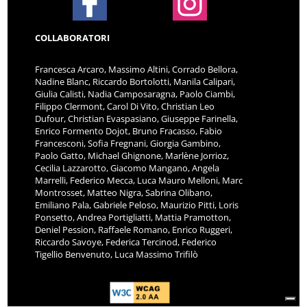
COLLABORATORI
Francesca Arcaro, Massimo Altini, Corrado Bellora,
Nadine Blanc, Riccardo Bortolotti, Manila Calipari,
Giulia Calisti, Nadia Camposaragna, Paolo Ciambi,
Filippo Clermont, Carol Di Vito, Christian Leo
Dufour, Christian Evaspasiano, Giuseppe Farinella,
Enrico Formento Dojot, Bruno Fracasso, Fabio
Francesconi, Sofia Fregnani, Giorgia Gambino,
Paolo Gatto, Michael Ghignone, Marlène Jorrioz,
Cecilia Lazzarotto, Giacomo Mangano, Angela
Marrelli, Federico Mecca, Luca Mauro Melloni, Marc
Montrosset, Matteo Nigra, Sabrina Olibano,
Emiliano Pala, Gabriele Peloso, Maurizio Pitti, Loris
Ponsetto, Andrea Portigliatti, Mattia Pramotton,
Deniel Pession, Raffaele Romano, Enrico Ruggeri,
Riccardo Savoye, Federica Tercinod, Federico
Tigellio Benvenuto, Luca Massimo Trifilò