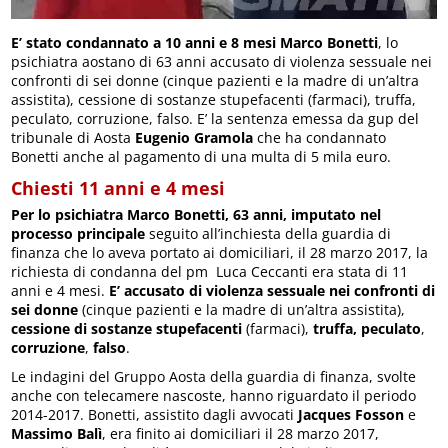
E’ stato condannato a 10 anni e 8 mesi Marco Bonetti
, lo
psichiatra aostano di 63 anni accusato di violenza sessuale nei
confronti di sei donne (cinque pazienti e la madre di un’altra
assistita), cessione di sostanze stupefacenti (farmaci), truffa,
peculato, corruzione, falso. E’ la sentenza emessa da gup del
tribunale di Aosta
Eugenio Gramola
che ha condannato
Bonetti anche al pagamento di una multa di 5 mila euro.
Chiesti 11 anni e 4 mesi
Per lo psichiatra Marco Bonetti, 63 anni, imputato nel
processo principale
seguito all’inchiesta della guardia di
finanza che lo aveva portato ai domiciliari, il 28 marzo 2017, la
richiesta di condanna del pm Luca Ceccanti era stata di 11
anni e 4 mesi.
E’ accusato di violenza sessuale nei confronti di
sei donne
(cinque pazienti e la madre di un’altra assistita),
cessione di sostanze stupefacenti
(farmaci),
truffa,
peculato
,
corruzione
,
falso
.
Le indagini del Gruppo Aosta della guardia di finanza, svolte
anche con telecamere nascoste, hanno riguardato il periodo
2014-2017. Bonetti, assistito dagli avvocati
Jacques Fosson
e
Massimo Balì
, era finito ai domiciliari il 28 marzo 2017,