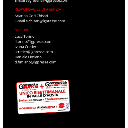
E-mail
segreteria@lgpresse.com
RESPONSABILE DI AGENZIA
Arianna Gori Chisari
E-mail
a.chisari@lgpresse.com
Account
Luca Torino
l.torino@lgpresse.com
Ivana Cretier
i.cretier@lgpresse.com
Daniele Fimiano
d.fimiano@lgpresse.com