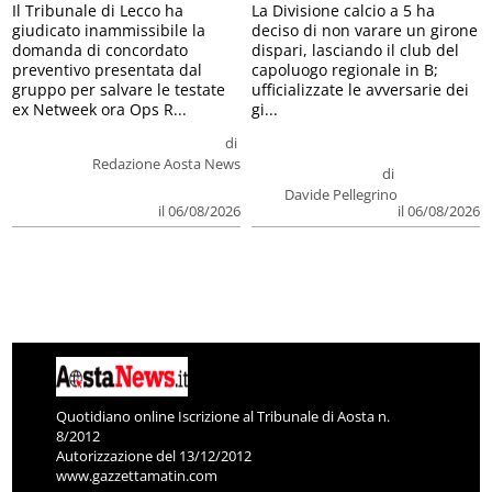
Il Tribunale di Lecco ha
La Divisione calcio a 5 ha
giudicato inammissibile la
deciso di non varare un girone
domanda di concordato
dispari, lasciando il club del
preventivo presentata dal
capoluogo regionale in B;
gruppo per salvare le testate
ufficializzate le avversarie dei
ex Netweek ora Ops R...
gi...
di
Redazione Aosta News
di
Davide Pellegrino
il 06/08/2026
il 06/08/2026
Quotidiano online Iscrizione al Tribunale di Aosta n.
8/2012
Autorizzazione del 13/12/2012
www.gazzettamatin.com