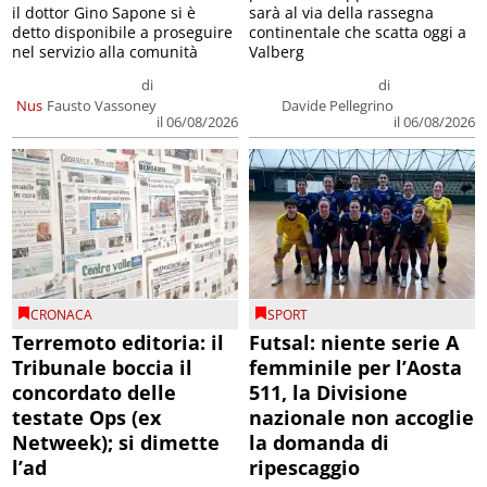
il dottor Gino Sapone si è
sarà al via della rassegna
detto disponibile a proseguire
continentale che scatta oggi a
nel servizio alla comunità
Valberg
di
di
Nus
Fausto Vassoney
Davide Pellegrino
il 06/08/2026
il 06/08/2026
CRONACA
SPORT
Terremoto editoria: il
Futsal: niente serie A
Tribunale boccia il
femminile per l’Aosta
concordato delle
511, la Divisione
testate Ops (ex
nazionale non accoglie
Netweek); si dimette
la domanda di
l’ad
ripescaggio