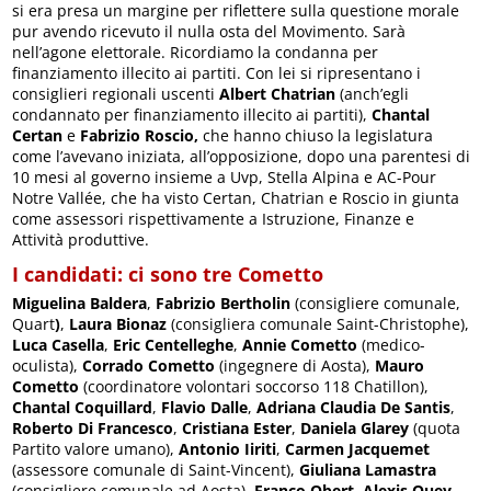
si era presa un margine per riflettere sulla questione morale
pur avendo ricevuto il nulla osta del Movimento. Sarà
nell’agone elettorale. Ricordiamo la condanna per
finanziamento illecito ai partiti. Con lei si ripresentano i
consiglieri regionali uscenti
Albert Chatrian
(anch’egli
condannato per finanziamento illecito ai partiti),
Chantal
Certan
e
Fabrizio Roscio,
che hanno chiuso la legislatura
come l’avevano iniziata, all’opposizione, dopo una parentesi di
10 mesi al governo insieme a Uvp, Stella Alpina e AC-Pour
Notre Vallée, che ha visto Certan, Chatrian e Roscio in giunta
come assessori rispettivamente a Istruzione, Finanze e
Attività produttive.
I candidati: ci sono tre Cometto
Miguelina Baldera
,
Fabrizio Bertholin
(consigliere comunale,
Quart
)
,
Laura Bionaz
(consigliera comunale Saint-Christophe),
Luca Casella
,
Eric Centelleghe
,
Annie Cometto
(medico-
oculista),
Corrado Cometto
(ingegnere di Aosta),
Mauro
Cometto
(coordinatore volontari soccorso 118 Chatillon),
Chantal Coquillard
,
Flavio Dalle
,
Adriana Claudia De Santis
,
Roberto Di Francesco
,
Cristiana Ester
,
Daniela Glarey
(quota
Partito valore umano),
Antonio Iiriti
,
Carmen Jacquemet
(assessore comunale di Saint-Vincent),
Giuliana Lamastra
(consigliere comunale ad Aosta),
Franco Obert
,
Alexis Quey
,