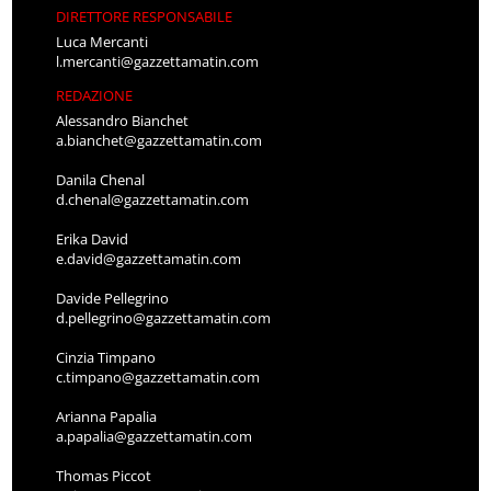
DIRETTORE RESPONSABILE
Luca Mercanti
l.mercanti@gazzettamatin.com
REDAZIONE
Alessandro Bianchet
a.bianchet@gazzettamatin.com
Danila Chenal
d.chenal@gazzettamatin.com
Erika David
e.david@gazzettamatin.com
Davide Pellegrino
d.pellegrino@gazzettamatin.com
Cinzia Timpano
c.timpano@gazzettamatin.com
Arianna Papalia
a.papalia@gazzettamatin.com
Thomas Piccot