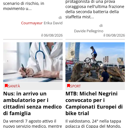
protagonista di una prova
scenario di rischio, in
coraggiosa nell'ultima frazione
movimento u...
della seconda batteria della
staffetta mist...
di
Courmayeur
Erika David
di
Davide Pellegrino
il 06/08/2026
il 06/08/2026
SANITÀ
SPORT
Nus: in arrivo un
MTB: Michel Negrini
ambulatorio per i
convocato per i
cittadini senza medico
Campionati Europei di
di famiglia
bike trial
Da venerdì 7 agosto attivo il
Il valdostano, 24° nella tappa
nuovo servizio medico, mentre
polacca di Coppa del Mondo,