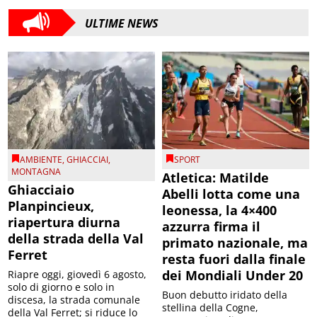
ULTIME NEWS
AMBIENTE
,
GHIACCIAI
,
SPORT
MONTAGNA
Atletica: Matilde
Ghiacciaio
Abelli lotta come una
Planpincieux,
leonessa, la 4×400
riapertura diurna
azzurra firma il
della strada della Val
primato nazionale, ma
Ferret
resta fuori dalla finale
dei Mondiali Under 20
Riapre oggi, giovedì 6 agosto,
solo di giorno e solo in
Buon debutto iridato della
discesa, la strada comunale
stellina della Cogne,
della Val Ferret; si riduce lo