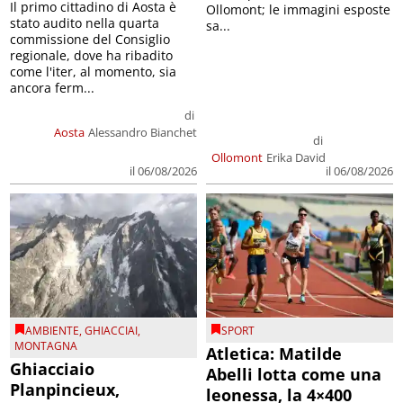
Il primo cittadino di Aosta è
Ollomont; le immagini esposte
stato audito nella quarta
sa...
commissione del Consiglio
regionale, dove ha ribadito
come l'iter, al momento, sia
ancora ferm...
di
Aosta
Alessandro Bianchet
di
Ollomont
Erika David
il 06/08/2026
il 06/08/2026
AMBIENTE
,
GHIACCIAI
,
SPORT
MONTAGNA
Atletica: Matilde
Ghiacciaio
Abelli lotta come una
Planpincieux,
leonessa, la 4×400