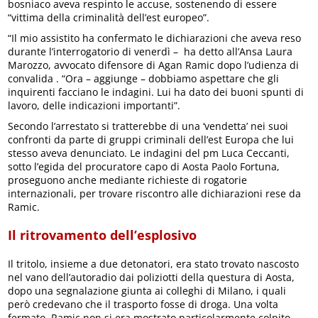
bosniaco aveva respinto le accuse, sostenendo di essere
“vittima della criminalità dell’est europeo”.
“Il mio assistito ha confermato le dichiarazioni che aveva reso
durante l’interrogatorio di venerdì – ha detto all’Ansa Laura
Marozzo, avvocato difensore di Agan Ramic dopo l’udienza di
convalida . “Ora – aggiunge – dobbiamo aspettare che gli
inquirenti facciano le indagini. Lui ha dato dei buoni spunti di
lavoro, delle indicazioni importanti”.
Secondo l’arrestato si tratterebbe di una ‘vendetta’ nei suoi
confronti da parte di gruppi criminali dell’est Europa che lui
stesso aveva denunciato. Le indagini del pm Luca Ceccanti,
sotto l’egida del procuratore capo di Aosta Paolo Fortuna,
proseguono anche mediante richieste di rogatorie
internazionali, per trovare riscontro alle dichiarazioni rese da
Ramic.
Il ritrovamento dell’esplosivo
Il tritolo, insieme a due detonatori, era stato trovato nascosto
nel vano dell’autoradio dai poliziotti della questura di Aosta,
dopo una segnalazione giunta ai colleghi di Milano, i quali
però credevano che il trasporto fosse di droga. Una volta
fermato, Ramic non si era mostrato particolarmente colpito