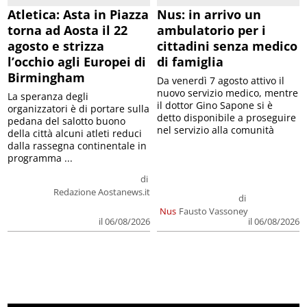
Atletica: Asta in Piazza
Nus: in arrivo un
torna ad Aosta il 22
ambulatorio per i
agosto e strizza
cittadini senza medico
l’occhio agli Europei di
di famiglia
Birmingham
Da venerdì 7 agosto attivo il
nuovo servizio medico, mentre
La speranza degli
il dottor Gino Sapone si è
organizzatori è di portare sulla
detto disponibile a proseguire
pedana del salotto buono
nel servizio alla comunità
della città alcuni atleti reduci
dalla rassegna continentale in
programma ...
di
Redazione Aostanews.it
di
Nus
Fausto Vassoney
il 06/08/2026
il 06/08/2026