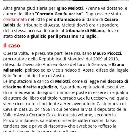
Altra grana giudiziaria per
Igino Melotti
, 77enne valdostano, e
autore del libro
“Corrado Gex fu ucciso”
. Dopo essere stato
condannato
nel 2016 per
diffamazione
ai danni di
Cesare
Balbis
dal tribunale di Aosta, Melotti dovrà ora rispondere
della stessa accusa di fronte al
tribunale di Milano
, dove è
stato
citato a giudizio per il prossimo 12 luglio
.
Il caso
Questa volta, le presunte parti lese risultano
Mauro Picozzi
,
procuratore della Repubblica di Mondovì dal 2009 al 2013,
difeso dall’avvocato Andrea Rizzo del foro di Genova, e
Bruno
Milanesio
, politico ed ex vice sindaco di Aosta, difeso dal legale
Nilo Rebecchi del foro di Aosta.
Le imputazioni a carico di
Melotti
, come si legge nel
decreto di
citazione diretta a giudizio
, riguardano «più azioni esecutive
di un medesimo disegno criminoso» poste in essere in «qualità
di autore del libro dal titolo “Corrado Gex fu ucciso”», nel quale
viene ricostruito «l’incidente aereo avvenuto in Castelnuovo di
Ceva in data 25.04.1966 in cui perdeva la vita il deputato della
Valle d’Aosta Corrado Gex». In questo volume, secondo la
Procura milanese, sarebbero inserite «affermazioni false,
tendenziose e prive di riscontri» che avrebbero «offeso la
reputazione» delle presenti parti lese.