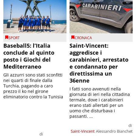
SPORT
CRONACA
Baseball5: l’Italia
Saint-Vincent:
conclude al quinto
aggredisce i
posto i Giochi del
carabinieri, arrestato
Mediterraneo
e condannato per
direttissima un
Gli azzurri sono stati sconfitti
36enne
nei quarti di finale dalla
Turchia, pagando a caro
I fatti sono avvenuti nella
prezzo il ko nel girone
giornata di ieri nella cittadina
eliminatorio contro la Tunisia
termale, dove i carabinieri
erano stati allertati per un
uomo che disturbava i
passanti. ...
di
Saint-Vincent
Alessandro Bianchet
di