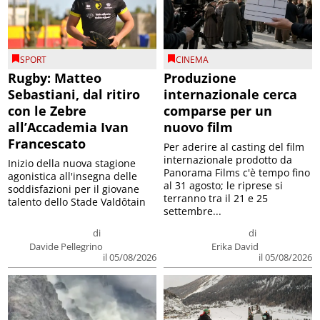
SPORT
CINEMA
Rugby: Matteo
Produzione
Sebastiani, dal ritiro
internazionale cerca
con le Zebre
comparse per un
all’Accademia Ivan
nuovo film
Francescato
Per aderire al casting del film
internazionale prodotto da
Inizio della nuova stagione
Panorama Films c'è tempo fino
agonistica all'insegna delle
al 31 agosto; le riprese si
soddisfazioni per il giovane
terranno tra il 21 e 25
talento dello Stade Valdôtain
settembre...
di
di
Davide Pellegrino
Erika David
il 05/08/2026
il 05/08/2026