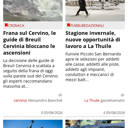
CRONACA
PUBBLIREDAZIONALI
Frana sul Cervino, le
Stagione invernale,
guide di Breuil
nuove opportunità di
Cervinia bloccano le
lavoro a La Thuile
ascensioni
Funivie Piccolo San Bernardo
apre le selezioni per addetti
La decisione delle guide di
alle casse, addetti alle piste,
Breuil Cervinia è scattata a
addetti agli impianti,
seguito della frana di oggi
conduttori e meccanici di
sulla parete sud del Cervino;
mezzi batt...
gli esperti raccomandano
massima at...
di
di
cervinia
Alessandro Bianchet
La Thuile
gazzettamatin
il 05/08/2026
il 05/08/2026