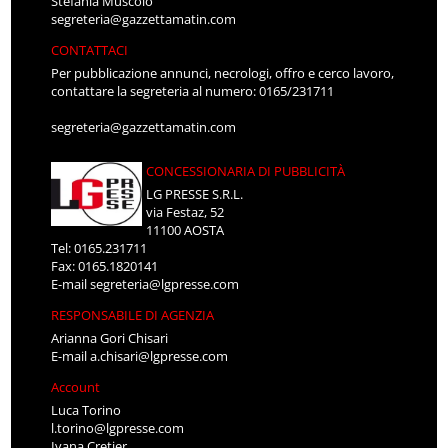
Stefania Muscolo
segreteria@gazzettamatin.com
CONTATTACI
Per pubblicazione annunci, necrologi, offro e cerco lavoro,
contattare la segreteria al numero: 0165/231711
segreteria@gazzettamatin.com
CONCESSIONARIA DI PUBBLICITÀ
LG PRESSE S.R.L.
via Festaz, 52
11100 AOSTA
Tel: 0165.231711
Fax: 0165.1820141
E-mail
segreteria@lgpresse.com
RESPONSABILE DI AGENZIA
Arianna Gori Chisari
E-mail
a.chisari@lgpresse.com
Account
Luca Torino
l.torino@lgpresse.com
Ivana Cretier